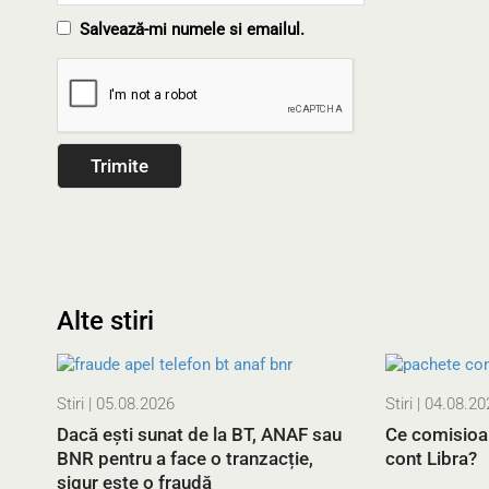
Salvează-mi numele si emailul.
Alte stiri
Stiri
| 05.08.2026
Stiri
| 04.08.20
Dacă ești sunat de la BT, ANAF sau
Ce comisioa
BNR pentru a face o tranzacție,
cont Libra?
sigur este o fraudă