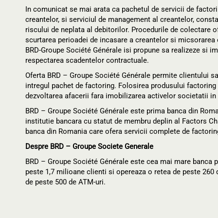
In comunicat se mai arata ca pachetul de servicii de factor
creantelor, si serviciul de management al creantelor, const
riscului de neplata al debitorilor. Procedurile de colectar
scurtarea perioadei de incasare a creantelor si micsorarea co
BRD-Groupe Société Générale isi propune sa realizeze si im
respectarea scadentelor contractuale.
Oferta BRD – Groupe Société Générale permite clientului sa o
intregul pachet de factoring. Folosirea produsului factoring
dezvoltarea afacerii fara imobilizarea activelor societatii in
BRD – Groupe Société Générale este prima banca din Romania 
institutie bancara cu statut de membru deplin al Factors Ch
banca din Romania care ofera servicii complete de factoring 
Despre BRD – Groupe Societe Generale
BRD – Groupe Société Générale este cea mai mare banca pr
peste 1,7 milioane clienti si opereaza o retea de peste 260 
de peste 500 de ATM-uri.