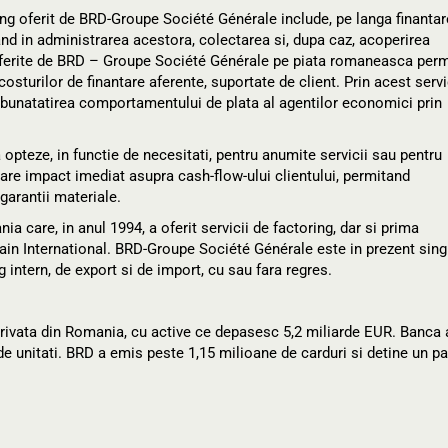
ing oferit de BRD-Groupe Société Générale include, pe langa finanta
and in administrarea acestora, colectarea si, dupa caz, acoperirea
e oferite de BRD – Groupe Société Générale pe piata romaneasca perm
sturilor de finantare aferente, suportate de client. Prin acest servi
bunatatirea comportamentului de plata al agentilor economici prin
pteze, in functie de necesitati, pentru anumite servicii sau pentru
 are impact imediat asupra cash-flow-ului clientului, permitand
 garantii materiale.
care, in anul 1994, a oferit servicii de factoring, dar si prima
ain International. BRD-Groupe Société Générale este in prezent sing
intern, de export si de import, cu sau fara regres.
ivata din Romania, cu active ce depasesc 5,2 miliarde EUR. Banca 
de unitati. BRD a emis peste 1,15 milioane de carduri si detine un pa