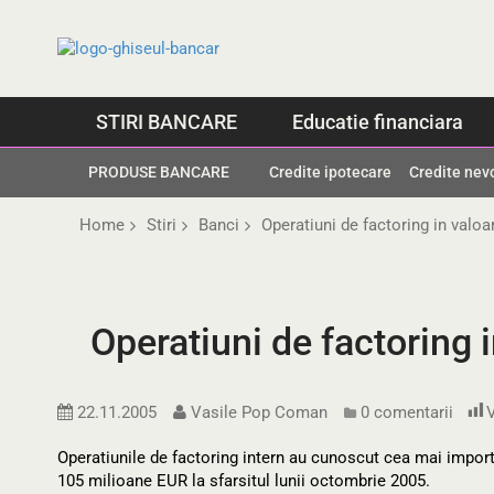
Skip
to
content
STIRI BANCARE
Educatie financiara
PRODUSE BANCARE
Credite ipotecare
Credite nev
Home
Stiri
Banci
Operatiuni de factoring in valo
Operatiuni de factoring 
22.11.2005
Vasile Pop Coman
0 comentarii
V
Operatiunile de factoring intern au cunoscut cea mai import
105 milioane EUR la sfarsitul lunii octombrie 2005.