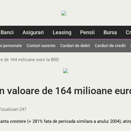
Banci
Asigurari
Leasing
Pensii
Bursa
Cr
oi personale
Conturi curente
Carduri de debit
Carduri de credit
are de 164 milioane euro la BRD
in valoare de 164 milioane eur
izualizari:
247
anta crestere (+ 281% fata de perioada similara a anului 2004), ati