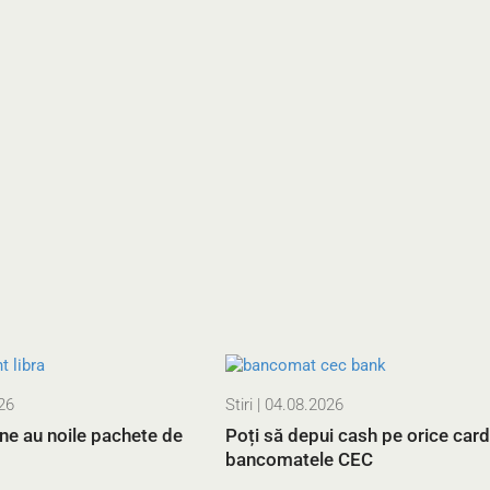
26
Stiri
| 04.08.2026
ne au noile pachete de
Poți să depui cash pe orice card,
bancomatele CEC