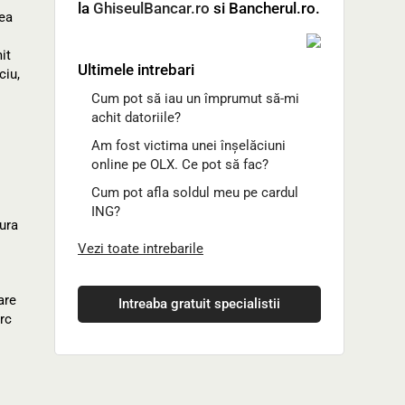
la
GhiseulBancar.ro
si Bancherul.ro.
rea
it
Ultimele intrebari
ciu,
Cum pot să iau un împrumut să-mi
achit datoriile?
Am fost victima unei înșelăciuni
online pe OLX. Ce pot să fac?
Cum pot afla soldul meu pe cardul
ING?
ura
Vezi toate intrebarile
are
Intreaba gratuit specialistii
rc