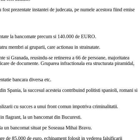
au fost prezentate instantei de judecata, pe numele acestora fiind emise
fi montate la bancomate precum si 140.000 de EURO.
atru membri ai gruparii, care actionau in strainatate.
cante si Granada, reusindu-se retinerea a 66 de persoane, majoritatea
lsificare de documente. Gruparea infractionala era structurata piramidal,
entatie bancara diversa etc.
 Spania, la succesul acesteia contribuind politisti spanioli, romani si
alizarii cu succes a unui front comun impotriva criminalitatii.
i in flagrant, la un bancomat din Bucuresti.
 de la un bancomat situat pe Soseaua Mihai Bravu.
loare de 85.000 de euro, echipament folosit in vederea falsificarii