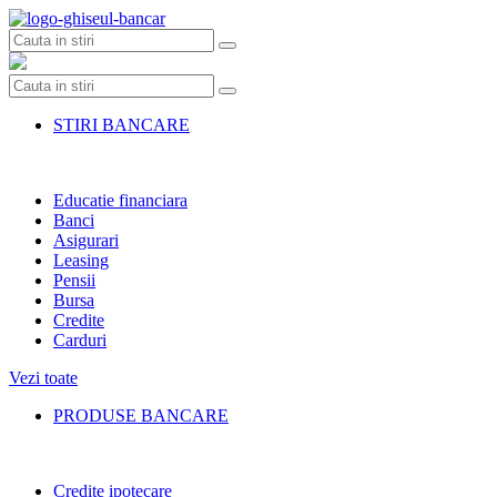
Skip
to
content
STIRI BANCARE
Educatie financiara
Banci
Asigurari
Leasing
Pensii
Bursa
Credite
Carduri
Vezi toate
PRODUSE BANCARE
Credite ipotecare