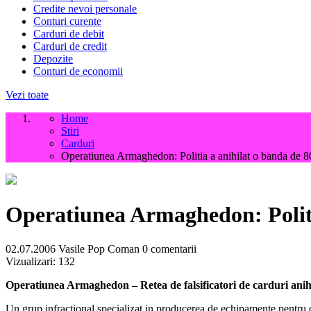
Credite nevoi personale
Conturi curente
Carduri de debit
Carduri de credit
Depozite
Conturi de economii
Vezi toate
Home
Stiri
Carduri
Operatiunea Armaghedon: Politia a anihilat o banda de 80
Operatiunea Armaghedon: Politia
02.07.2006
Vasile Pop Coman
0 comentarii
Vizualizari:
132
Operatiunea Armaghedon – Retea de falsificatori de carduri anihila
Un grup infractional specializat in producerea de echipamente pentru con