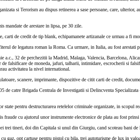
ganizata si Terorism au dispus retinerea a sase persoane, care, ulterior, 
mis mandate de arestare in lipsa, pe 30 zile.
oare, carti de credit de tip blank, echipamanete artizanale ce urmau a 
ofiterul de legatura roman la Roma. Ca urmare, in Italia, au fost arestati p
iunie a.c., 32 de perchezitii la Madrid, Malaga, Valencia, Barcelona, Ali
r de falsificare de moneda, jafuri, talharii, intimidare, escrocherii si fa
rau activitatea la nivel international.
culatoare, scanere, imprimante, dispozitive de citit carti de credit, docum
de catre Brigada Centrala de Investigatii si Delincventa Specializata din
r state pentru destructurarea retelelor criminale organizate, in scopul re
comis fraude cu ajutorul unor instrumente electronice de plata au fost prins
pe cei trei tineri, doi din Capitala si unul din Giurgiu, cand scoteau bani
le cu gaz, opt cartuse pentru pistol cu bila, trei autoturisme de lux in va