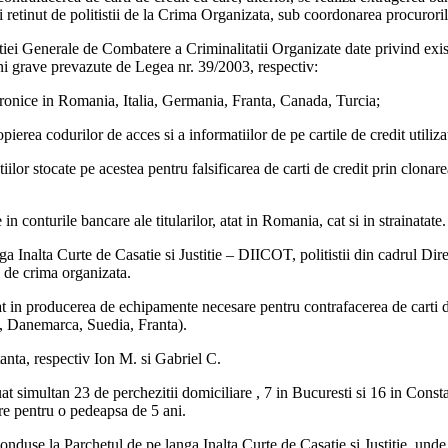
i retinut de politistii de la Crima Organizata, sub coordonarea procurori
iei Generale de Combatere a Criminalitatii Organizate date privind exist
uni grave prevazute de Legea nr. 39/2003, respectiv:
lectronice in Romania, Italia, Germania, Franta, Canada, Turcia;
ierea codurilor de acces si a informatiilor de pe cartile de credit utilizat
iilor stocate pe acestea pentru falsificarea de carti de credit prin clonar
 in conturile bancare ale titularilor, atat in Romania, cat si in strainatate.
ga Inalta Curte de Casatie si Justitie – DIICOT, politistii din cadrul D
ui de crima organizata.
izat in producerea de echipamente necesare pentru contrafacerea de carti d
da, Danemarca, Suedia, Franta).
anta, respectiv Ion M. si Gabriel C.
t simultan 23 de perchezitii domiciliare , 7 in Bucuresti si 16 in Constan
re pentru o pedeapsa de 5 ani.
conduse la Parchetul de pe langa Inalta Curte de Casatie si Justitie, unde