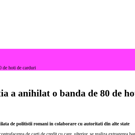
 de hoti de carduri
 a anihilat o banda de 80 de hot
ta de politistii romani in colaborare cu autoritati din alte state
trafacerea de carti de credit cu care, ulterior, se realiza extragerea ba