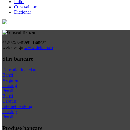
Indici
Curs valutar
Dictionar
© 2025 Ghiseul Bancar
web design
www.dehalo.ro
Stiri bancare
Educatie financiara
Banci
Asigurari
Leasing
Pensii
Banci
Carduri
Internet banking
Leasing
Pensii
Produse bancare