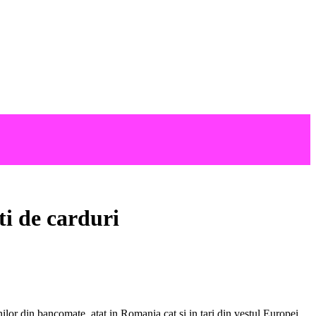
i de carduri
nilor din bancomate, atat in Romania cat si in tari din vestul Europei