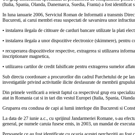
(Italia, Spania, Olanda, Danemarca, Suedia, Franta) a fost identificat s
In luna ianuarie 2006, Serviciul Roman de Informatii a transmis Direct
Bucuresti, ai carui membri erau suspectati de savarsirea unor infracti
• instalarea ilegala de cititoare de carduri bancare utilizate la plati e
• instalarea ilegala a unor dispozitive electronice (skimmere), pentru cop
• recuperarea dispozitivelor respective, extragerea si utilizarea informat
inscriptionare magnetica,
• utilizarea cartilor de credit falsificate pentru extragerea sumelor aflate
Sub directa coordonare a procurorilor din cadrul Parchetului de pe lan
investigatiile privind activitatile ilicite desfasurate de membrii grupul
Din primele verificarii a reiesit faptul ca respectivul grup era special
atat in Romania cat si in tari din vestul Europei (Italia, Spania, Olan
Gruparea era condusa de capi ai lumii interlope din Bucuresti si Const
La data de 27 iunie a.c., cu sprijinul Jandarmeriei Romane, s-au efectua
general, pe numele caruia fusese emis, in 2003, un mandat de executa
Persoanele ce au fost identificate cu ocazia acestei perchezitii au fost 