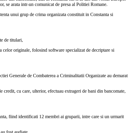
lor, se arata intr-un comunicat de presa al Politiei Romane.
enta unui grup de crima organizata constituit in Constanta si
e de titulari,
ea celor originale, folosind software specializat de decriptare si
irectiei Generale de Combaterea a Criminalitatii Organizate au demarat
e credit, cu care, ulterior, efectuau extrageri de bani din bancomate,
ta, fiind identificati 12 membri ai gruparii, intre care si un urmarit
 au fost audiate.