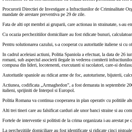
Procurorii Directiei de Investigare a Infractiunilor de Criminalitate Or
mandate de arestare preventiva pe 29 de zile.
Fata de alti opt membri ai gruparii, care actionau in strainatate, s-au e
Cu ocazia perchezitiilor domiciliare au fost ridicate bunuri, calculat
Pentru solutionarea cazului, s-a cooperat cu autoritatile italiene si cu 
In cadrul aceleiasi actiuni, Politia Spaniola a efectuat, la data de 26 
romani, sub aspectul asocierii ilegale in vederea comiterii infractiunilo
compusa din lideri, locotenenti, executanti si racolatori, care-si desfasu
Autoritatile spaniole au ridicat arme de foc, autoturisme, bijuterii, cal
Actiunea, codificata „Armaghedon”, a fost demarata in septembrie 2005 
italieni, sprijiniti de Interpol si Europol.
Politia Romana va continua cooperarea in plan operativ cu politiile alto
Alti trei tineri care au falsificat carduri ale unor banci straine si au 
Fortele de interventie si politisti de la crima organizata i-au arestat 
La perchezitiile domiciliare au fost identificate si ridicate cinci pistoa