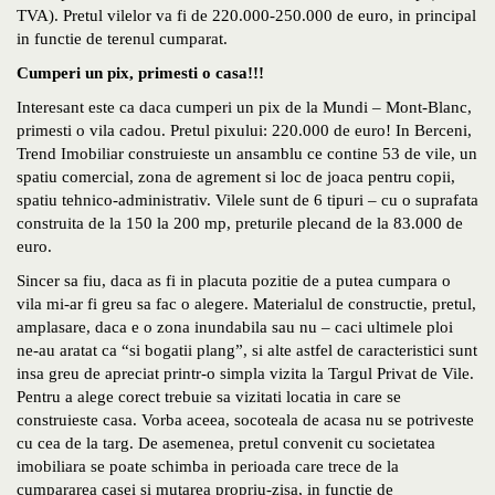
TVA). Pretul vilelor va fi de 220.000-250.000 de euro, in principal
in functie de terenul cumparat.
Cumperi un pix, primesti o casa!!!
Interesant este ca daca cumperi un pix de la Mundi – Mont-Blanc,
primesti o vila cadou. Pretul pixului: 220.000 de euro! In Berceni,
Trend Imobiliar construieste un ansamblu ce contine 53 de vile, un
spatiu comercial, zona de agrement si loc de joaca pentru copii,
spatiu tehnico-administrativ. Vilele sunt de 6 tipuri – cu o suprafata
construita de la 150 la 200 mp, preturile plecand de la 83.000 de
euro.
Sincer sa fiu, daca as fi in placuta pozitie de a putea cumpara o
vila mi-ar fi greu sa fac o alegere. Materialul de constructie, pretul,
amplasare, daca e o zona inundabila sau nu – caci ultimele ploi
ne-au aratat ca “si bogatii plang”, si alte astfel de caracteristici sunt
insa greu de apreciat printr-o simpla vizita la Targul Privat de Vile.
Pentru a alege corect trebuie sa vizitati locatia in care se
construieste casa. Vorba aceea, socoteala de acasa nu se potriveste
cu cea de la targ. De asemenea, pretul convenit cu societatea
imobiliara se poate schimba in perioada care trece de la
cumpararea casei si mutarea propriu-zisa, in functie de