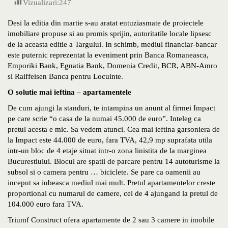
Vizualizari:
247
Desi la editia din martie s-au aratat entuziasmate de proiectele
imobiliare propuse si au promis sprijin, autoritatile locale lipsesc
de la aceasta editie a Targului. In schimb, mediul financiar-bancar
este puternic reprezentat la eveniment prin Banca Romaneasca,
Emporiki Bank, Egnatia Bank, Domenia Credit, BCR, ABN-Amro
si Raiffeisen Banca pentru Locuinte.
O solutie mai ieftina – apartamentele
De cum ajungi la standuri, te intampina un anunt al firmei Impact
pe care scrie “o casa de la numai 45.000 de euro”. Inteleg ca
pretul acesta e mic. Sa vedem atunci. Cea mai ieftina garsoniera de
la Impact este 44.000 de euro, fara TVA, 42,9 mp suprafata utila
intr-un bloc de 4 etaje situat intr-o zona linistita de la marginea
Bucurestiului. Blocul are spatii de parcare pentru 14 autoturisme la
subsol si o camera pentru … biciclete. Se pare ca oamenii au
inceput sa iubeasca mediul mai mult. Pretul apartamentelor creste
proportional cu numarul de camere, cel de 4 ajungand la pretul de
104.000 euro fara TVA.
Triumf Construct ofera apartamente de 2 sau 3 camere in imobile