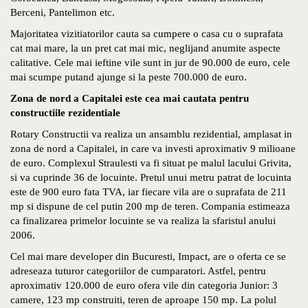
Berceni, Pantelimon etc.
Majoritatea vizitiatorilor cauta sa cumpere o casa cu o suprafata
cat mai mare, la un pret cat mai mic, neglijand anumite aspecte
calitative. Cele mai ieftine vile sunt in jur de 90.000 de euro, cele
mai scumpe putand ajunge si la peste 700.000 de euro.
Zona de nord a Capitalei este cea mai cautata pentru
constructiile rezidentiale
Rotary Constructii va realiza un ansamblu rezidential, amplasat in
zona de nord a Capitalei, in care va investi aproximativ 9 milioane
de euro. Complexul Straulesti va fi situat pe malul lacului Grivita,
si va cuprinde 36 de locuinte. Pretul unui metru patrat de locuinta
este de 900 euro fata TVA, iar fiecare vila are o suprafata de 211
mp si dispune de cel putin 200 mp de teren. Compania estimeaza
ca finalizarea primelor locuinte se va realiza la sfaristul anului
2006.
Cel mai mare developer din Bucuresti, Impact, are o oferta ce se
adreseaza tuturor categoriilor de cumparatori. Astfel, pentru
aproximativ 120.000 de euro ofera vile din categoria Junior: 3
camere, 123 mp construiti, teren de aproape 150 mp. La polul