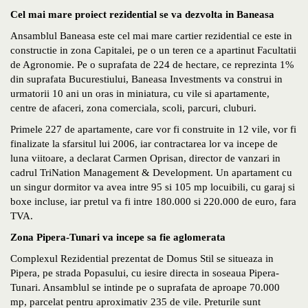
Cel mai mare proiect rezidential se va dezvolta in Baneasa
Ansamblul Baneasa este cel mai mare cartier rezidential ce este in
constructie in zona Capitalei, pe o un teren ce a apartinut Facultatii
de Agronomie. Pe o suprafata de 224 de hectare, ce reprezinta 1%
din suprafata Bucurestiului, Baneasa Investments va construi in
urmatorii 10 ani un oras in miniatura, cu vile si apartamente,
centre de afaceri, zona comerciala, scoli, parcuri, cluburi.
Primele 227 de apartamente, care vor fi construite in 12 vile, vor fi
finalizate la sfarsitul lui 2006, iar contractarea lor va incepe de
luna viitoare, a declarat Carmen Oprisan, director de vanzari in
cadrul TriNation Management & Development. Un apartament cu
un singur dormitor va avea intre 95 si 105 mp locuibili, cu garaj si
boxe incluse, iar pretul va fi intre 180.000 si 220.000 de euro, fara
TVA.
Zona Pipera-Tunari va incepe sa fie aglomerata
Complexul Rezidential prezentat de Domus Stil se situeaza in
Pipera, pe strada Popasului, cu iesire directa in soseaua Pipera-
Tunari. Ansamblul se intinde pe o suprafata de aproape 70.000
mp, parcelat pentru aproximativ 235 de vile. Preturile sunt