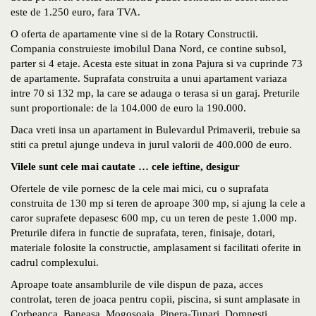
este de 1.250 euro, fara TVA.
O oferta de apartamente vine si de la Rotary Constructii.
Compania construieste imobilul Dana Nord, ce contine subsol,
parter si 4 etaje. Acesta este situat in zona Pajura si va cuprinde 73
de apartamente. Suprafata construita a unui apartament variaza
intre 70 si 132 mp, la care se adauga o terasa si un garaj. Preturile
sunt proportionale: de la 104.000 de euro la 190.000.
Daca vreti insa un apartament in Bulevardul Primaverii, trebuie sa
stiti ca pretul ajunge undeva in jurul valorii de 400.000 de euro.
Vilele sunt cele mai cautate … cele ieftine, desigur
Ofertele de vile pornesc de la cele mai mici, cu o suprafata
construita de 130 mp si teren de aproape 300 mp, si ajung la cele a
caror suprafete depasesc 600 mp, cu un teren de peste 1.000 mp.
Preturile difera in functie de suprafata, teren, finisaje, dotari,
materiale folosite la constructie, amplasament si facilitati oferite in
cadrul complexului.
Aproape toate ansamblurile de vile dispun de paza, acces
controlat, teren de joaca pentru copii, piscina, si sunt amplasate in
Corbeanca, Baneasa, Mogosoaia, Pipera-Tunari, Domnesti,