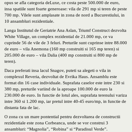
opus se afla categoria deLuxe, ce costa peste 500.000 de euro,
insa spatiile sunt foarte generoase: vila de 291 mp si teren de peste
700 mp. Vilele sunt amplasate in zona de nord a Bucurestiului, in
10 ansambluri rezidentiale.
Langa Institutul de Geriatrie Ana Aslan, Triumf Construct dezvolta
White Village, un complex rezidential de 21.000 mp, ce va
cuprinde 56 de vile de 3 feluri. Preturile sunt cuprinse intre 88.000
de euro – vila Anemona (160 mp construiti si 165 mp teren) si
205.000 de euro – vila Dalia (400 mp construiti si 800 mp de
teren).
Daca preferati insa lacul Snagov, puteti sa alegeti o vila in
complexul Reveria, dezvoltat de Evrika Haus. Ansamblu este
format din 16 case individuale. Suprafata caselor este intre 230 si
380 mp, preturile variind de la aproape 100.000 de euro la
230.000 de euro. In functie de lotul ales, suprafata terenului variza
intre 360 si 1.200 mp, iar pretul intre 40-45 euro/mp, in functie de
distanta fata de lac.
O zona cu un mare pontential pentru dezvoltarea de constructii
rezidentiale este zona Corbeanca, unde se vor construi 3
ansambluri: “Magnolia”, “Robina” si “Paradisul Verde”.