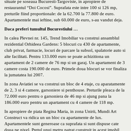
situate pe soseaua Bucuresti-Targoviste, in apropiere de
restaurantul “Doi Cocosi”. Suprafata este intre 100 si 126 mp,
preturile fiind proportionale: de la 62.700 la 77.800 de euro.
Apartamentele mai ieftine, sub 60.000 de euro, s-au vandut deja.
Daca preferi tumultul Bucurestiului …
In calea Plevnei nr. 145, Trend Imobiliar va construi ansamblul
rezidential Orhideea Gardens: 5 blocuri cu 430 de apartamente,
club privat, farmacie, locuri de parcare la subsol, spalatorie auto si
alte facilitati. Pentru 133.000 euro se poate achizitiona un
apartament de 2 camere de 76 mp si un garaj. Un apartament de 3
camere costa 190.000 de euro. Primele doua blocuri se vor finaliza
la jumatatea lui 2007.
In zona Aviatiei se va construi un bloc de 4 etaje, cu aparatamente
de 2, 3 si 4 camere, garsoniere si penthouse. Preturile pleaca de la
72.000 euro pentru o garsoniera de 46 mp si ajung pana la
186.000 euro pentru un apartament cu 4 camere de 118 mp.
In apropiere de piata Regina Maria, in zona Unirii, Mundi Art
Construct va ridica un un bloc cu apartamente de lux.
Apartamentele sunt generoase ca suprafata si sunt dispuse cate
doua pe nivel. Pretul unui metru patrat construit in acest imobil