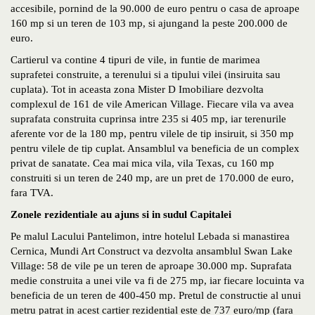
accesibile, pornind de la 90.000 de euro pentru o casa de aproape
160 mp si un teren de 103 mp, si ajungand la peste 200.000 de
euro.
Cartierul va contine 4 tipuri de vile, in funtie de marimea
suprafetei construite, a terenului si a tipului vilei (insiruita sau
cuplata). Tot in aceasta zona Mister D Imobiliare dezvolta
complexul de 161 de vile American Village. Fiecare vila va avea
suprafata construita cuprinsa intre 235 si 405 mp, iar terenurile
aferente vor de la 180 mp, pentru vilele de tip insiruit, si 350 mp
pentru vilele de tip cuplat. Ansamblul va beneficia de un complex
privat de sanatate. Cea mai mica vila, vila Texas, cu 160 mp
construiti si un teren de 240 mp, are un pret de 170.000 de euro,
fara TVA.
Zonele rezidentiale au ajuns si in sudul Capitalei
Pe malul Lacului Pantelimon, intre hotelul Lebada si manastirea
Cernica, Mundi Art Construct va dezvolta ansamblul Swan Lake
Village: 58 de vile pe un teren de aproape 30.000 mp. Suprafata
medie construita a unei vile va fi de 275 mp, iar fiecare locuinta va
beneficia de un teren de 400-450 mp. Pretul de constructie al unui
metru patrat in acest cartier rezidential este de 737 euro/mp (fara