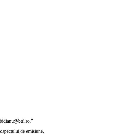
.bidianu@btrl.ro.”
prospectului de emisiune.