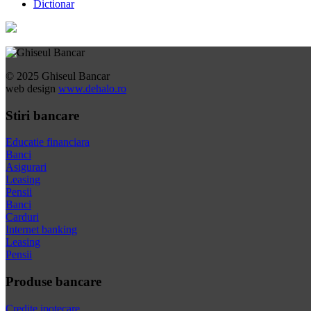
Dictionar
© 2025 Ghiseul Bancar
web design
www.dehalo.ro
Stiri bancare
Educatie financiara
Banci
Asigurari
Leasing
Pensii
Banci
Carduri
Internet banking
Leasing
Pensii
Produse bancare
Credite ipotecare