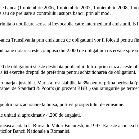
ta de banca (1 noiembrie 2006, 1 noiembrie 2007, 1 noiembrie 2008, 1 noi
e sau de preluare a controlului asupra bancii prin alt mod.
trimita o notificare scrisa si irevocabila catre intermediarul emisiunii, BT
Banca Transilvania prin emisiunea de obligatiuni vor fi folositi pentru fi
lioane dolari si este compusa din 2.000 de obligatiuni rezervate spre su
de obligatiuni si este destinata publicului. Intr-o prima faza aceste oblig
sa isi exercite dreptul de preferinta pentru achizitionarea de obligatiuni.
 o marja ajustabila. Marja a fost stabilita la 3% pentru prima perioada (p
omaniei de Standard & Poor’s (in prezent BBB-) sau ratingurile pe terme
 pentru tranzactionare la bursa, potrivit prospectului de emisiune.
e unitati si aproximativ 4.200 de angajati.
maneasca cotata la Bursa de Valori Bucuresti, in 1997. Ea este a cincea 
isticilor Bancii Nationale a Romaniei.