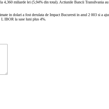
a 4,360 miliarde lei (5,94% din total). Actiunile Bancii Transilvania au s
te in dolari a fost derulata de Impact Bucuresti in anul 2 003 si a aju
iv L IBOR la sase luni plus 4%.