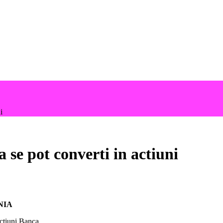
i
 se pot converti in actiuni
ANIA
actiuni Banca