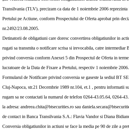
Transilvania (TLV), precizam ca data de 1 noiembrie 2006 reprezinta 
Pretului pe Actiune, conform Prospectului de Oferta aprobat prin dec
nr.2492/23.08.2005.
Detinatorii de obligatiuni care doresc convertirea obligatiunilor in acti
rugati sa transmita o notificare scrisa si irevocabila, catre intermed
privind conversia conform Anexei 5 din Prospectul de Oferta in terme
lucratoare de la Data de Fixare a Pretului, respectiv 1 noiembrie 2006.
Formularul de Notificare privind conversia se gaseste la sediul BT
Cluj-Napoca, str.21 Decembrie 1989 nr.104, et.1 , pentru informatii s
rugam sa ne contactati la numarul de telefon 0264-43.05.64, 0264-43.
la adresa: andreea.chita@btsecurities.ro sau daniela.secara@btsecuriti
de contact in Banca Transilvania S.A.: Flavia Vandor si Diana Bidianu
Conversia obligatiunilor in actiuni se face la media pe 90 de zile a pre