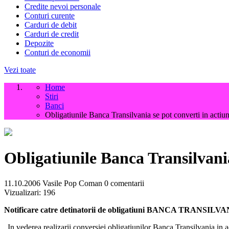
Credite nevoi personale
Conturi curente
Carduri de debit
Carduri de credit
Depozite
Conturi de economii
Vezi toate
Home
Stiri
Banci
Obligatiunile Banca Transilvania se pot converti in actiun
Obligatiunile Banca Transilvania
11.10.2006
Vasile Pop Coman
0 comentarii
Vizualizari:
196
Notificare catre detinatorii de obligatiuni BANCA TRANSILV
„In vederea realizarii conversiei obligatiunilor Banca Transilvania in 