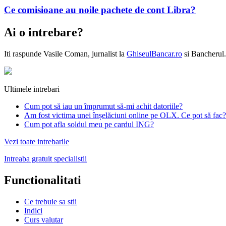
Ce comisioane au noile pachete de cont Libra?
Ai o intrebare?
Iti raspunde
Vasile Coman
, jurnalist la
GhiseulBancar.ro
si Bancherul.
Ultimele intrebari
Cum pot să iau un împrumut să-mi achit datoriile?
Am fost victima unei înșelăciuni online pe OLX. Ce pot să fac?
Cum pot afla soldul meu pe cardul ING?
Vezi toate intrebarile
Intreaba gratuit specialistii
Functionalitati
Ce trebuie sa stii
Indici
Curs valutar