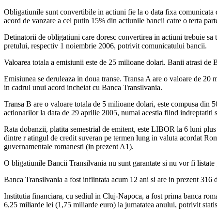
Obligatiunile sunt convertibile in actiuni fie la o data fixa comunica
acord de vanzare a cel putin 15% din actiunile bancii catre o terta part
Detinatorii de obligatiuni care doresc convertirea in actiuni trebuie sa 
pretului, respectiv 1 noiembrie 2006, potrivit comunicatului bancii.
Valoarea totala a emisiunii este de 25 milioane dolari. Banii atrasi de 
Emisiunea se deruleaza in doua transe. Transa A are o valoare de 20 mi
in cadrul unui acord incheiat cu Banca Transilvania.
Transa B are o valoare totala de 5 milioane dolari, este compusa din 500 
actionarilor la data de 29 aprilie 2005, numai acestia fiind indreptatiti 
Rata dobanzii, platita semestrial de emitent, este LIBOR la 6 luni plus
dintre r atingul de credit suveran pe termen lung in valuta acordat R
guvernamentale romanesti (in prezent A1).
O bligatiunile Bancii Transilvania nu sunt garantate si nu vor fi listate
Banca Transilvania a fost infiintata acum 12 ani si are in prezent 316 d
Institutia financiara, cu sediul in Cluj-Napoca, a fost prima banca ro
6,25 miliarde lei (1,75 miliarde euro) la jumatatea anului, potrivit stat