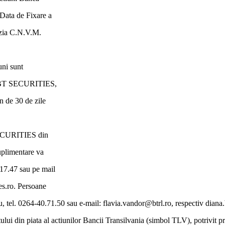
Data de Fixare a
izia C.N.V.M.
uni sunt
iar BT SECURITIES,
n de 30 de zile
 SECURITIES din
uplimentare va
17.47 sau pe mail
es.ro. Persoane
, tel. 0264-40.71.50 sau e-mail: flavia.vandor@btrl.ro, respectiv diana
tului din piata al actiunilor Bancii Transilvania (simbol TLV), potrivit 