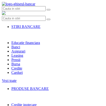
Skip
to
content
STIRI BANCARE
Educatie financiara
Banci
Asigurari
Leasing
Pensii
Bursa
Credite
Carduri
Vezi toate
PRODUSE BANCARE
Credite ipotecare