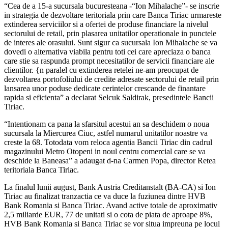
“Cea de a 15-a sucursala bucuresteana -“Ion Mihalache”- se inscrie
in strategia de dezvoltare teritoriala prin care Banca Tiriac urmareste
extinderea serviciilor si a ofertei de produse financiare la nivelul
sectorului de retail, prin plasarea unitatilor operationale in punctele
de interes ale orasului. Sunt sigur ca sucursala Ion Mihalache se va
dovedi o alternativa viabila pentru toti cei care apreciaza o banca
care stie sa raspunda prompt necesitatilor de servicii financiare ale
clientilor. {n paralel cu extinderea retelei ne-am preocupat de
dezvoltarea portofoliului de credite adresate sectorului de retail prin
lansarea unor poduse dedicate cerintelor crescande de finantare
rapida si eficienta” a declarat Selcuk Saldirak, presedintele Bancii
Tiriac.
“Intentionam ca pana la sfarsitul acestui an sa deschidem o noua
sucursala la Miercurea Ciuc, astfel numarul unitatilor noastre va
creste la 68. Totodata vom reloca agentia Bancii Tiriac din cadrul
magazinului Metro Otopeni in noul centru comercial care se va
deschide la Baneasa” a adaugat d-na Carmen Popa, director Retea
teritoriala Banca Tiriac.
La finalul lunii august, Bank Austria Creditanstalt (BA-CA) si Ion
Tiriac au finalizat tranzactia ce va duce la fuziunea dintre HVB
Bank Romania si Banca Tiriac. Avand active totale de aproximativ
2,5 miliarde EUR, 77 de unitati si o cota de piata de aproape 8%,
HVB Bank Romania si Banca Tiriac se vor situa impreuna pe locul