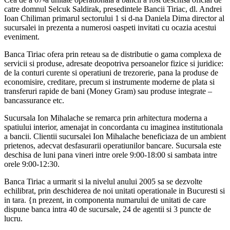
catre domnul Selcuk Saldirak, presedintele Bancii Tiriac, dl. Andrei
Ioan Chiliman primarul sectorului 1 si d-na Daniela Dima director al
sucursalei in prezenta a numerosi oaspeti invitati cu ocazia acestui
eveniment.
Banca Tiriac ofera prin reteau sa de distributie o gama complexa de
servicii si produse, adresate deopotriva persoanelor fizice si juridice:
de la conturi curente si operatiuni de trezorerie, pana la produse de
economisire, creditare, precum si instrumente moderne de plata si
transferuri rapide de bani (Money Gram) sau produse integrate –
bancassurance etc.
Sucursala Ion Mihalache se remarca prin arhitectura moderna a
spatiului interior, amenajat in concordanta cu imaginea institutionala
a bancii. Clientii sucursalei Ion Mihalache beneficiaza de un ambient
prietenos, adecvat desfasurarii operatiunilor bancare. Sucursala este
deschisa de luni pana vineri intre orele 9:00-18:00 si sambata intre
orele 9:00-12:30.
Banca Tiriac a urmarit si la nivelul anului 2005 sa se dezvolte
echilibrat, prin deschiderea de noi unitati operationale in Bucuresti si
in tara. {n prezent, in componenta numarului de unitati de care
dispune banca intra 40 de sucursale, 24 de agentii si 3 puncte de
lucru.