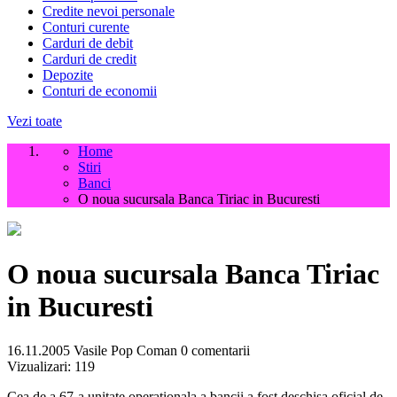
Credite nevoi personale
Conturi curente
Carduri de debit
Carduri de credit
Depozite
Conturi de economii
Vezi toate
Home
Stiri
Banci
O noua sucursala Banca Tiriac in Bucuresti
O noua sucursala Banca Tiriac
in Bucuresti
16.11.2005
Vasile Pop Coman
0 comentarii
Vizualizari:
119
Cea de a 67-a unitate operationala a bancii a fost deschisa oficial de