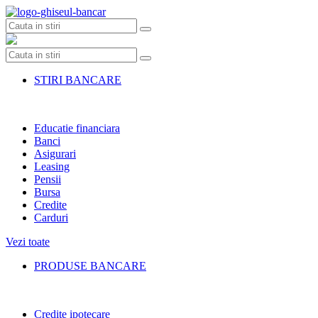
Skip
to
content
STIRI BANCARE
Educatie financiara
Banci
Asigurari
Leasing
Pensii
Bursa
Credite
Carduri
Vezi toate
PRODUSE BANCARE
Credite ipotecare