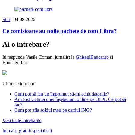
Stiri
| 04.08.2026
Ce comisioane au noile pachete de cont Libra?
Ai o intrebare?
Iti raspunde
Vasile Coman
, jurnalist la
GhiseulBancar.ro
si
Bancherul.ro.
Ultimele intrebari
Cum pot să iau un împrumut să-mi achit datoriile?
Am fost victima unei înșelăciuni online pe OLX. Ce pot să
fac?
Cum pot afla soldul meu pe cardul ING?
Vezi toate intrebarile
Intreaba gratuit specialistii