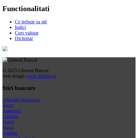
Functionalitati
Ce trebuie sa stii
Indici
Curs valutar
Dictionar
© 2025 Ghiseul Bancar
web design
www.dehalo.ro
Stiri bancare
Educatie financiara
Banci
Asigurari
Leasing
Pensii
Banci
Carduri