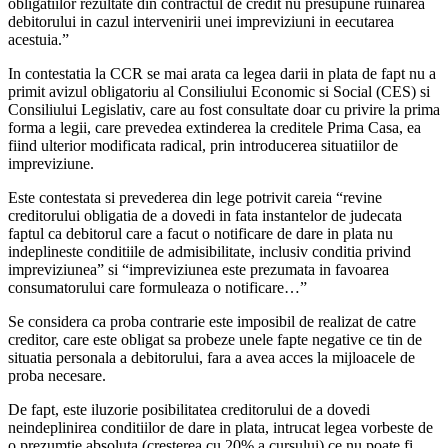
obligatiilor rezultate din contractul de credit nu presupune ruinarea
debitorului in cazul intervenirii unei impreviziuni in eecutarea
acestuia.”
In contestatia la CCR se mai arata ca legea darii in plata de fapt nu a
primit avizul obligatoriu al Consiliului Economic si Social (CES) si
Consiliului Legislativ, care au fost consultate doar cu privire la prima
forma a legii, care prevedea extinderea la creditele Prima Casa, ea
fiind ulterior modificata radical, prin introducerea situatiilor de
impreviziune.
Este contestata si prevederea din lege potrivit careia “revine
creditorului obligatia de a dovedi in fata instantelor de judecata
faptul ca debitorul care a facut o notificare de dare in plata nu
indeplineste conditiile de admisibilitate, inclusiv conditia privind
impreviziunea” si “impreviziunea este prezumata in favoarea
consumatorului care formuleaza o notificare…”
Se considera ca proba contrarie este imposibil de realizat de catre
creditor, care este obligat sa probeze unele fapte negative ce tin de
situatia personala a debitorului, fara a avea acces la mijloacele de
proba necesare.
De fapt, este iluzorie posibilitatea creditorului de a dovedi
neindeplinirea conditiilor de dare in plata, intrucat legea vorbeste de
o prezumtie absoluta (cresterea cu 20% a cursului) ce nu poate fi