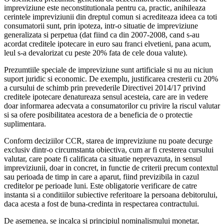
impreviziune este neconstitutionala pentru ca, practic, anihileaza
cerintele impreviziunii din dreptul comun si acrediteaza ideea ca toti
consumatorii sunt, prin ipoteza, intr-o situatie de impreviziune
generalizata si perpetua (dat fiind ca din 2007-2008, cand s-au
acordat creditele ipotecare in euro sau franci elvetieni, pana acum,
leul s-a devalorizat cu peste 20% fata de cele doua valute).
Prezumtiile speciale de impreviziune sunt artificiale si nu au niciun
suport juridic si economic. De exemplu, justificarea cresterii cu 20%
a cursului de schimb prin prevederile Directivei 2014/17 privind
creditele ipotecare denatureaza sensul acesteia, care are in vedere
doar informarea adecvata a consumatorilor cu privire la riscul valutar
si sa ofere posibilitatea acestora de a beneficia de o protectie
suplimentara.
Conform deciziilor CCR, starea de impreviziune nu poate decurge
exclusiv dintr-o circumstanta obiectiva, cum ar fi cresterea cursului
valutar, care poate fi calificata ca situatie neprevazuta, in sensul
impreviziunii, doar in concret, in functie de criterii precum contextul
sau perioada de timp in care a aparut, fiind previzibila in cazul
creditelor pe perioade luni. Este obligatorie verificare de catre
instanta si a conditiilor subiective referitoare la persoana debitorului,
daca acesta a fost de buna-credinta in respectarea contractului.
De asemenea, se incalca si principiul nominalismului monetar,