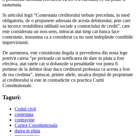
rasturnata.
Si articolul legii “Contestatia creditorului trebuie precedata, in mod
obligatoriu, de o propunere adresata de acesta debitorului, prin care
sa incerce restabilirea utilitatii sociale a contractului de credit”, care
este considerata un non-sens, intrucat atat timp cat banca face
contestatie, inseamna ca a considerat ca nu sunt indeplinite conditiile
impreviziunii.
De asemenea, este considerata ilegala si prevederea din noua lege
potrivit careia “pe perioada cat notificarea de dare in plata a fost
efectiva, atat ratele cat si dobanzile si penalitatile vor putea fi
pretinse de la debitor doar daca creditorul probeaza ca acesta a fost
de rea credinta”, intrucat, printre altele, incalca dreptul de proprietate
al creditorului si este in contradictie cu practica Curtii
Constitutionale.
Taguri:
Codul civil
contestata
contravine
Curtea Constitutionala
darea in plata