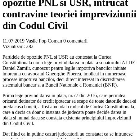
opozitie PNL si USR, intrucat
contravine teoriei impreviziunii
din Codul Civil
11.07.2019
Vasile Pop Coman
0 comentarii
Vizualizari:
282
Partidele de opozitie PNL si USR au contestat la Curtea
Constitutionala noua lege privind darea in plata a senatorului ALDE
Daniel Zamfir, cunoscut pentru legile impotriva bancilor initiate
impreuna cu avocatul Gheorghe Piperea, implicat in numeroase
procese impotriva bancilor, deci direct interesat in discreditarea
sistemului bancar si a Bancii Nationale a Romaniei (BNR).
Prima lege privind darea in plata, nr.77 din 2016, care permitea
oricarui detinator de credit ipotecar sa scape de toate datoriile daca-si
preda casa bancii, a fost amendata radical de Curtea Constitutionala,
care a decis ca doar o instanta de judecata poate decide darea in
plata si numai daca se constata existenta principiului impreviziunii
din Codul Civil.
Dat fiind ca in putine cazuri judecatorii au constatat ca se intrunesc