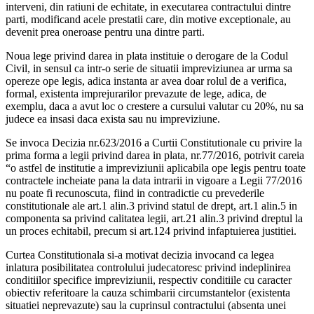
interveni, din ratiuni de echitate, in executarea contractului dintre
parti, modificand acele prestatii care, din motive exceptionale, au
devenit prea oneroase pentru una dintre parti.
Noua lege privind darea in plata instituie o derogare de la Codul
Civil, in sensul ca intr-o serie de situatii impreviziunea ar urma sa
opereze ope legis, adica instanta ar avea doar rolul de a verifica,
formal, existenta imprejurarilor prevazute de lege, adica, de
exemplu, daca a avut loc o crestere a cursului valutar cu 20%, nu sa
judece ea insasi daca exista sau nu impreviziune.
Se invoca Decizia nr.623/2016 a Curtii Constitutionale cu privire la
prima forma a legii privind darea in plata, nr.77/2016, potrivit careia
“o astfel de institutie a impreviziunii aplicabila ope legis pentru toate
contractele incheiate pana la data intrarii in vigoare a Legii 77/2016
nu poate fi recunoscuta, fiind in contradictie cu prevederile
constitutionale ale art.1 alin.3 privind statul de drept, art.1 alin.5 in
componenta sa privind calitatea legii, art.21 alin.3 privind dreptul la
un proces echitabil, precum si art.124 privind infaptuierea justitiei.
Curtea Constitutionala si-a motivat decizia invocand ca legea
inlatura posibilitatea controlului judecatoresc privind indeplinirea
conditiilor specifice impreviziunii, respectiv conditiile cu caracter
obiectiv referitoare la cauza schimbarii circumstantelor (existenta
situatiei neprevazute) sau la cuprinsul contractului (absenta unei