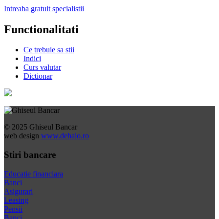
Intreaba gratuit specialistii
Functionalitati
Ce trebuie sa stii
Indici
Curs valutar
Dictionar
© 2025 Ghiseul Bancar
web design
www.dehalo.ro
Stiri bancare
Educatie financiara
Banci
Asigurari
Leasing
Pensii
Banci