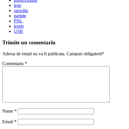
impreviziune
lege
opozitie
partide
PNL
teorie
USR
Trimite un comentariu
Adresa de email nu va fi publicata. Campuri obligatorii*
Comentariu
*
Name
*
Email
*