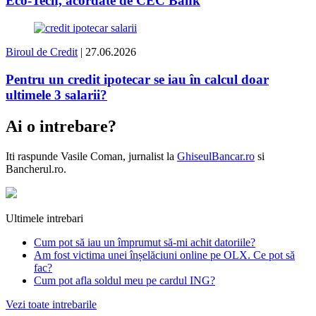
Eco-Tech, acordate de CEC Bank
Biroul de Credit
| 27.06.2026
Pentru un credit ipotecar se iau în calcul doar
ultimele 3 salarii?
Ai o intrebare?
Iti raspunde
Vasile Coman
, jurnalist la
GhiseulBancar.ro
si
Bancherul.ro.
Ultimele intrebari
Cum pot să iau un împrumut să-mi achit datoriile?
Am fost victima unei înșelăciuni online pe OLX. Ce pot să
fac?
Cum pot afla soldul meu pe cardul ING?
Vezi toate intrebarile