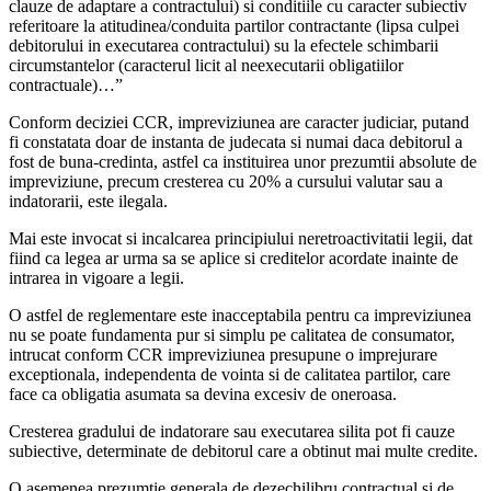
clauze de adaptare a contractului) si conditiile cu caracter subiectiv
referitoare la atitudinea/conduita partilor contractante (lipsa culpei
debitorului in executarea contractului) su la efectele schimbarii
circumstantelor (caracterul licit al neexecutarii obligatiilor
contractuale)…”
Conform deciziei CCR, impreviziunea are caracter judiciar, putand
fi constatata doar de instanta de judecata si numai daca debitorul a
fost de buna-credinta, astfel ca instituirea unor prezumtii absolute de
impreviziune, precum cresterea cu 20% a cursului valutar sau a
indatorarii, este ilegala.
Mai este invocat si incalcarea principiului neretroactivitatii legii, dat
fiind ca legea ar urma sa se aplice si creditelor acordate inainte de
intrarea in vigoare a legii.
O astfel de reglementare este inacceptabila pentru ca impreviziunea
nu se poate fundamenta pur si simplu pe calitatea de consumator,
intrucat conform CCR impreviziunea presupune o imprejurare
exceptionala, independenta de vointa si de calitatea partilor, care
face ca obligatia asumata sa devina excesiv de oneroasa.
Cresterea gradului de indatorare sau executarea silita pot fi cauze
subiective, determinate de debitorul care a obtinut mai multe credite.
O asemenea prezumtie generala de dezechilibru contractual si de