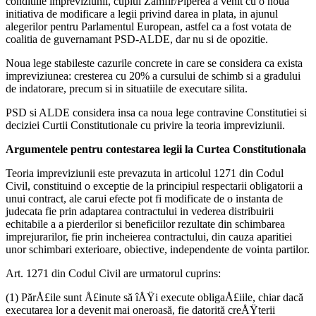
conditiile impreviziunii, cuplul Zamfir/Piperea a venit cu o noua
initiativa de modificare a legii privind darea in plata, in ajunul
alegerilor pentru Parlamentul European, astfel ca a fost votata de
coalitia de guvernamant PSD-ALDE, dar nu si de opozitie.
Noua lege stabileste cazurile concrete in care se considera ca exista
impreviziunea: cresterea cu 20% a cursului de schimb si a gradului
de indatorare, precum si in situatiile de executare silita.
PSD si ALDE considera insa ca noua lege contravine Constitutiei si
deciziei Curtii Constitutionale cu privire la teoria impreviziunii.
Argumentele pentru contestarea legii la Curtea Constitutionala
Teoria impreviziunii este prevazuta in articolul 1271 din Codul
Civil, constituind o exceptie de la principiul respectarii obligatorii a
unui contract, ale carui efecte pot fi modificate de o instanta de
judecata fie prin adaptarea contractului in vederea distribuirii
echitabile a a pierderilor si beneficiilor rezultate din schimbarea
imprejurarilor, fie prin incheierea contractului, din cauza aparitiei
unor schimbari exterioare, obiective, independente de vointa partilor.
Art. 1271 din Codul Civil are urmatorul cuprins:
(1) PărÅ£ile sunt Å£inute să îÅŸi execute obligaÅ£iile, chiar dacă
executarea lor a devenit mai oneroasă, fie datorită creÅŸterii