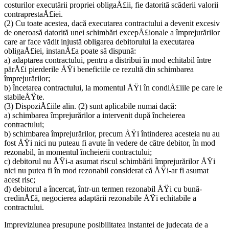
costurilor executării propriei obligaÅ£ii, fie datorită scăderii valorii
contraprestaÅ£iei.
(2) Cu toate acestea, dacă executarea contractului a devenit excesiv
de oneroasă datorită unei schimbări excepÅ£ionale a împrejurărilor
care ar face vădit injustă obligarea debitorului la executarea
obligaÅ£iei, instanÅ£a poate să dispună:
a) adaptarea contractului, pentru a distribui în mod echitabil între
părÅ£i pierderile ÅŸi beneficiile ce rezultă din schimbarea
împrejurărilor;
b) încetarea contractului, la momentul ÅŸi în condiÅ£iile pe care le
stabileÅŸte.
(3) DispoziÅ£iile alin. (2) sunt aplicabile numai dacă:
a) schimbarea împrejurărilor a intervenit după încheierea
contractului;
b) schimbarea împrejurărilor, precum ÅŸi întinderea acesteia nu au
fost ÅŸi nici nu puteau fi avute în vedere de către debitor, în mod
rezonabil, în momentul încheierii contractului;
c) debitorul nu ÅŸi-a asumat riscul schimbării împrejurărilor ÅŸi
nici nu putea fi în mod rezonabil considerat că ÅŸi-ar fi asumat
acest risc;
d) debitorul a încercat, într-un termen rezonabil ÅŸi cu bună-
credinÅ£ă, negocierea adaptării rezonabile ÅŸi echitabile a
contractului.
Impreviziunea presupune posibilitatea instantei de judecata de a