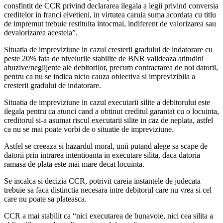
consfintit de CCR privind declararea ilegala a legii privind conversia
creditelor in franci elvetieni, in virtutea caruia suma acordata cu titlu
de impremut trebuie restituita intocmai, indiferent de valorizarea sau
devalorizarea acesteia”.
Situatia de impreviziune in cazul cresterii gradului de indatorare cu
peste 20% fata de nivelurile stabilite de BNR valideaza atitudini
abuzive/neglijente ale debitorilor, precum contractarea de noi datorii,
pentru ca nu se indica nicio cauza obiectiva si imprevizibila a
cresterii gradului de indatorare.
Situatia de impreviziune in cazul executarii silite a debitorului este
ilegala pentru ca atunci cand a obtinut creditul garantat cu o locuinta,
creditorul si-a asumat riscul executarii silite in caz de neplata, astfel
ca nu se mai poate vorbi de o situatie de impreviziune.
Astfel se creeaza si hazardul moral, unii putand alege sa scape de
datorii prin intrarea intentioanta in executare silita, daca datoria
ramasa de plata este mai mare decat locuinta.
Se incalca si decizia CCR, potrivit careia instantele de judecata
trebuie sa faca distinctia necesara intre debitorul care nu vrea si cel
care nu poate sa plateasca.
CCR a mai stabilit ca “nici executarea de bunavoie, nici cea silita a