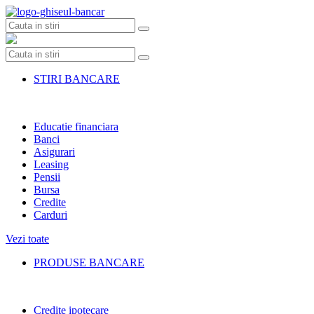
Skip
to
content
STIRI BANCARE
Educatie financiara
Banci
Asigurari
Leasing
Pensii
Bursa
Credite
Carduri
Vezi toate
PRODUSE BANCARE
Credite ipotecare