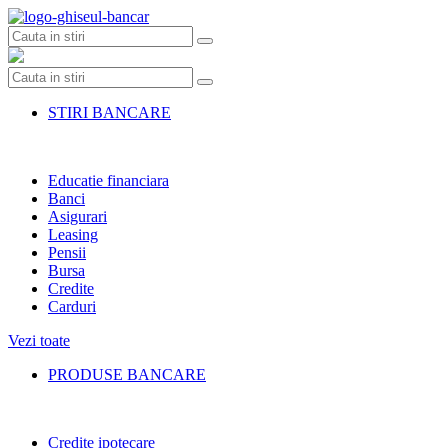
Skip
to
content
STIRI BANCARE
Educatie financiara
Banci
Asigurari
Leasing
Pensii
Bursa
Credite
Carduri
Vezi toate
PRODUSE BANCARE
Credite ipotecare