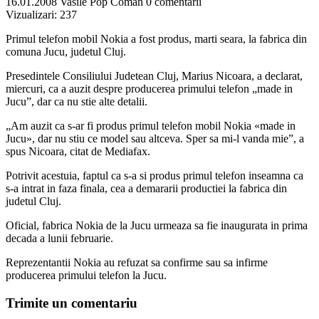
16.01.2008
Vasile Pop Coman
0 comentarii
Vizualizari:
237
Primul telefon mobil Nokia a fost produs, marti seara, la fabrica din
comuna Jucu, judetul Cluj.
Presedintele Consiliului Judetean Cluj, Marius Nicoara, a declarat,
miercuri, ca a auzit despre producerea primului telefon „made in
Jucu”, dar ca nu stie alte detalii.
„Am auzit ca s-ar fi produs primul telefon mobil Nokia «made in
Jucu», dar nu stiu ce model sau altceva. Sper sa mi-l vanda mie”, a
spus Nicoara, citat de Mediafax.
Potrivit acestuia, faptul ca s-a si produs primul telefon inseamna ca
s-a intrat in faza finala, cea a demararii productiei la fabrica din
judetul Cluj.
Oficial, fabrica Nokia de la Jucu urmeaza sa fie inaugurata in prima
decada a lunii februarie.
Reprezentantii Nokia au refuzat sa confirme sau sa infirme
producerea primului telefon la Jucu.
Trimite un comentariu