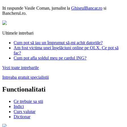
Iti raspunde
Vasile Coman
, jurnalist la
GhiseulBancar.ro
si
Bancherul.ro.
Ultimele intrebari
Cum pot să iau un împrumut să-mi achit datoriile?
Am fost victima unei înșelăciuni online pe OLX. Ce pot să
fac?
Cum pot afla soldul meu pe cardul ING?
Vezi toate intrebarile
Intreaba gratuit specialistii
Functionalitati
Ce trebuie sa stii
Indici
Curs valutar
Dictionar