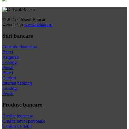
© 2025 Ghiseul Bancar
web design
www.dehalo.ro
Stiri bancare
Educatie financiara
Banci
Asigurari
Leasing
Pensii
Banci
Carduri
Internet banking
Leasing
Pensii
Produse bancare
Credite ipotecare
Credite nevoi personale
Carduri de debit