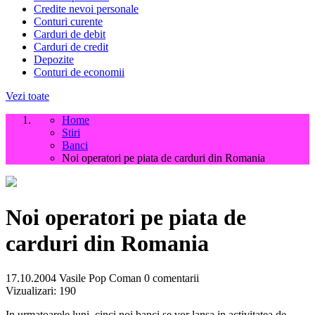
Credite nevoi personale
Conturi curente
Carduri de debit
Carduri de credit
Depozite
Conturi de economii
Vezi toate
Home
Stiri
Banci
Noi operatori pe piata de carduri din Romania
Noi operatori pe piata de
carduri din Romania
17.10.2004
Vasile Pop Coman
0 comentarii
Vizualizari:
190
In urmatoarele luni, cinci noi banci se vor lansa in activitatea de