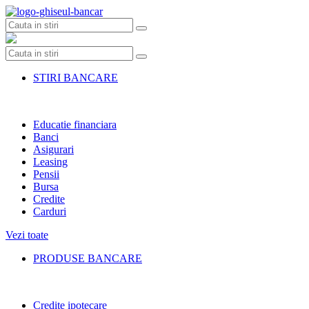
Skip
to
content
STIRI BANCARE
Educatie financiara
Banci
Asigurari
Leasing
Pensii
Bursa
Credite
Carduri
Vezi toate
PRODUSE BANCARE
Credite ipotecare