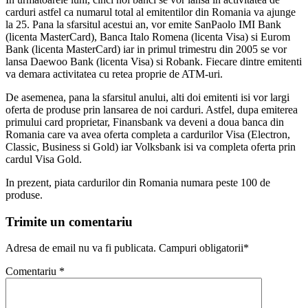
carduri astfel ca numarul total al emitentilor din Romania va ajunge
la 25. Pana la sfarsitul acestui an, vor emite SanPaolo IMI Bank
(licenta MasterCard), Banca Italo Romena (licenta Visa) si Eurom
Bank (licenta MasterCard) iar in primul trimestru din 2005 se vor
lansa Daewoo Bank (licenta Visa) si Robank. Fiecare dintre emitenti
va demara activitatea cu retea proprie de ATM-uri.
De asemenea, pana la sfarsitul anului, alti doi emitenti isi vor largi
oferta de produse prin lansarea de noi carduri. Astfel, dupa emiterea
primului card proprietar, Finansbank va deveni a doua banca din
Romania care va avea oferta completa a cardurilor Visa (Electron,
Classic, Business si Gold) iar Volksbank isi va completa oferta prin
cardul Visa Gold.
In prezent, piata cardurilor din Romania numara peste 100 de
produse.
Trimite un comentariu
Adresa de email nu va fi publicata. Campuri obligatorii*
Comentariu
*