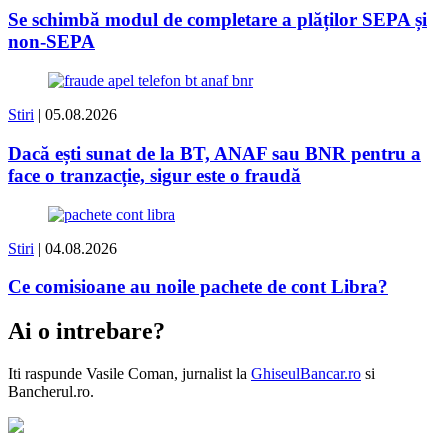
Se schimbă modul de completare a plăților SEPA și
non-SEPA
Stiri
| 05.08.2026
Dacă ești sunat de la BT, ANAF sau BNR pentru a
face o tranzacție, sigur este o fraudă
Stiri
| 04.08.2026
Ce comisioane au noile pachete de cont Libra?
Ai o intrebare?
Iti raspunde
Vasile Coman
, jurnalist la
GhiseulBancar.ro
si
Bancherul.ro.