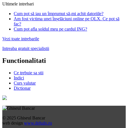
Ultimele intrebari
Cum pot să iau un împrumut să-mi achit datoriile?
Am fost victima unei înșelăciuni online pe OLX. Ce pot să
fac?
Cum pot afla soldul meu pe cardul ING?
Vezi toate intrebarile
Intreaba gratuit specialistii
Functionalitati
Ce trebuie sa stii
Indici
Curs valutar
Dictionar
© 2025 Ghiseul Bancar
web design
www.dehalo.ro