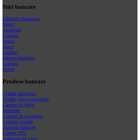
Stiri bancare
Educatie financiara
Banci
Asigurari
Leasing
Pensii
Banci
Carduri
Internet banking
Leasing
Pensii
Produse bancare
Credite ipotecare
Credite nevoi personale
Carduri de debit
Depozite
Conturi de economii
Conturi curente
Aplicatii bancare
Credite IFN
Asigurari de viata