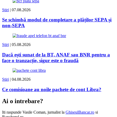
Stiri
| 07.08.2026
Se schimbă modul de completare a plăților SEPA și
non-SEPA
Stiri
| 05.08.2026
Dacă ești sunat de la BT, ANAF sau BNR pentru a
face o tranzacție, sigur este o fraudă
Stiri
| 04.08.2026
Ce comisioane au noile pachete de cont Libra?
Ai o intrebare?
Iti raspunde
Vasile Coman
, jurnalist la
GhiseulBancar.ro
si
Bancherul.ro.