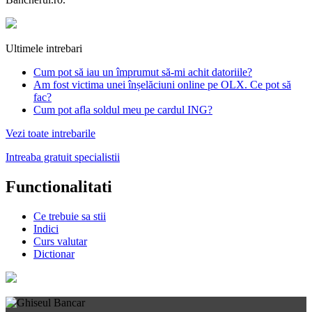
Ultimele intrebari
Cum pot să iau un împrumut să-mi achit datoriile?
Am fost victima unei înșelăciuni online pe OLX. Ce pot să
fac?
Cum pot afla soldul meu pe cardul ING?
Vezi toate intrebarile
Intreaba gratuit specialistii
Functionalitati
Ce trebuie sa stii
Indici
Curs valutar
Dictionar