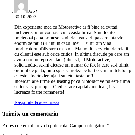
Alix!
30.10.2007
Din experienta mea cu Motoractive ar fi bine sa evitati
incheierea unui contract cu aceasta firma. Sunt foarte
prietenosi pana primesc banii de avans, dupa care intarzie
enorm de mult (4 luni in cazul meu – si nu din vina
producatorului)livrarea masinii. Mai mult, serviciul de relatii
cu clientii este sub orice critica. In ultima discutie pe care am
avut-o cu un reprezentant (plictisit) al Motoractive,
solicitandu-i sa-mi dicteze un numar de fax la care sa-i trimit
ordinul de plata, mi-a spus sa notez pe hartie si nu in telefon pt
ca este „foarte deranjant sunetul tastelor”!
Incercati alte firme de leasing pt ca Motoractive nu este firma
serioasa si prompta. Cred ca are capital american, insa
lucreaza foarte romaneste!
Raspunde la acest mesaj
Trimite un comentariu
Adresa de email nu va fi publicata. Campuri obligatorii*