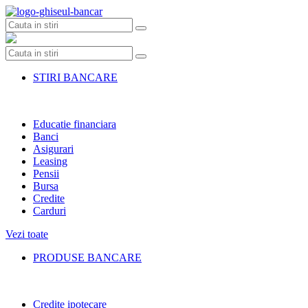
Skip
to
content
STIRI BANCARE
Educatie financiara
Banci
Asigurari
Leasing
Pensii
Bursa
Credite
Carduri
Vezi toate
PRODUSE BANCARE
Credite ipotecare