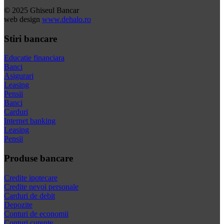
© 2025 Ghiseul Bancar
web design
www.dehalo.ro
Stiri bancare
Educatie financiara
Banci
Asigurari
Leasing
Pensii
Banci
Carduri
Internet banking
Leasing
Pensii
Produse bancare
Credite ipotecare
Credite nevoi personale
Carduri de debit
Depozite
Conturi de economii
Conturi curente