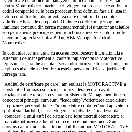
”Certificarea in domeniul managementului calitatii a reprezentat
pentru Motoractive o intarire a convingerii ca procesele ce au loc in
cadrul companiei au la baza proceduri bine definite, fara a fi insa in
detrimentul flexibilitatii, orientarea catre client fiind una dintre
valorile de baza ale companiei. Obtinerea certificarii presupune o
implicare continua din partea managementului si a tuturor angajatilor
si o permanenta preocupare pentru imbunatatirea serviciilor oferite
clientilor”, apreciaza Luiza Balan, Risk Manager in cadrul
Motoractive.
In comunicat se mai arata ca aceasta recunoastere internationala a
sistemului de management al calitatii implementat la Motoractive
reprezinta o garantie a calitatii serviciilor furnizate de companie, spre
deplina satisfactie a clientilor acesteia, persoane fizice si juridice din
intreaga tara.
“Auditul de certificare pe care l-am realizat la MOTORACTIVE a
constituit o frumoasa si placuta surpriza deoarece am avut
ocazia,destul de rara,de a evalua un Sistem de Management in care
concepte si principii cum sunt: “leadership”,“orientarea catre client”,
“implicarea personalului” si “imbunatatire continua” sunt aplicate in
spiritul standardului, cu convingere si motivatie. Dar adevarata
“comoara” a unui astfel de sistem este forta tineretii competente si
motivatia intrinseca a lucrului din ce in ce mai bine facut. Sunt
convins ca urmand spirala imbunatatirii continue MOTORACTIVE
va dobandi continuu recunoasterea si respectul, in egala masura, al