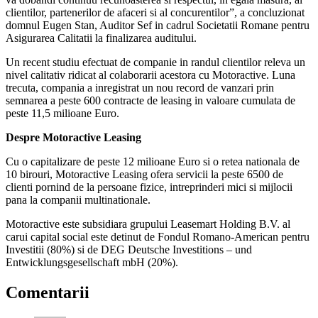
clientilor, partenerilor de afaceri si al concurentilor”, a concluzionat
domnul Eugen Stan, Auditor Sef in cadrul Societatii Romane pentru
Asigurarea Calitatii la finalizarea auditului.
Un recent studiu efectuat de companie in randul clientilor releva un
nivel calitativ ridicat al colaborarii acestora cu Motoractive. Luna
trecuta, compania a inregistrat un nou record de vanzari prin
semnarea a peste 600 contracte de leasing in valoare cumulata de
peste 11,5 milioane Euro.
Despre Motoractive Leasing
Cu o capitalizare de peste 12 milioane Euro si o retea nationala de
10 birouri, Motoractive Leasing ofera servicii la peste 6500 de
clienti pornind de la persoane fizice, intreprinderi mici si mijlocii
pana la companii multinationale.
Motoractive este subsidiara grupului Leasemart Holding B.V. al
carui capital social este detinut de Fondul Romano-American pentru
Investitii (80%) si de DEG Deutsche Investitions – und
Entwicklungsgesellschaft mbH (20%).
Comentarii