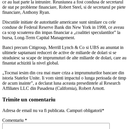
ce au luat parte la intrunire. Reuniunea a fost condusa de secretarul
de stat pe probleme financiare, Robert Steel, si de secretarul pe piete
financiare, Anthony Ryan.
Discutiile initiate de autoritatile americane sunt similare cu cele
conduse de Federal Reserve Bank din New York in 1998, ce aveau
ca scop scoaterea din impas financiar a „coalitiei speculantilor” la
bursa, Long-Term Capital Management.
Banci precum Citigroup, Merrill Lynch & Co si UBS au anuntat in
ultimele saptamani reduceri de active de miliarde de dolari si se
straduiesc sa scape de imprumuturi de alte miliarde de dolari, care au
finantat achizitii la nivel global.
„Tocmai iesim din cea mai mare criza a imprumuturilor bancare din
istoria Statelor Unite. Ii vom simti impactul o lunga perioada de timp
de acum inainte”, a declarat luna aceasta presedintele al Research
Affiliates LLC din Pasadena (California), Robert Arnott.
Trimite un comentariu
Adresa de email nu va fi publicata. Campuri obligatorii*
Comentariu
*