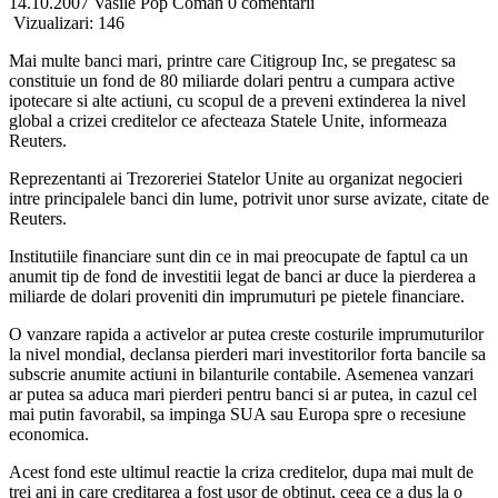
14.10.2007
Vasile Pop Coman
0 comentarii
Vizualizari:
146
Mai multe banci mari, printre care Citigroup Inc, se pregatesc sa
constituie un fond de 80 miliarde dolari pentru a cumpara active
ipotecare si alte actiuni, cu scopul de a preveni extinderea la nivel
global a crizei creditelor ce afecteaza Statele Unite, informeaza
Reuters.
Reprezentanti ai Trezoreriei Statelor Unite au organizat negocieri
intre principalele banci din lume, potrivit unor surse avizate, citate de
Reuters.
Institutiile financiare sunt din ce in mai preocupate de faptul ca un
anumit tip de fond de investitii legat de banci ar duce la pierderea a
miliarde de dolari proveniti din imprumuturi pe pietele financiare.
O vanzare rapida a activelor ar putea creste costurile imprumuturilor
la nivel mondial, declansa pierderi mari investitorilor forta bancile sa
subscrie anumite actiuni in bilanturile contabile. Asemenea vanzari
ar putea sa aduca mari pierderi pentru banci si ar putea, in cazul cel
mai putin favorabil, sa impinga SUA sau Europa spre o recesiune
economica.
Acest fond este ultimul reactie la criza creditelor, dupa mai mult de
trei ani in care creditarea a fost usor de obtinut, ceea ce a dus la o