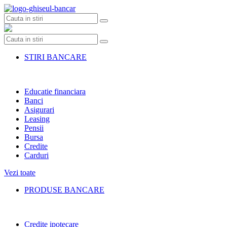
Skip
to
content
STIRI BANCARE
Educatie financiara
Banci
Asigurari
Leasing
Pensii
Bursa
Credite
Carduri
Vezi toate
PRODUSE BANCARE
Credite ipotecare