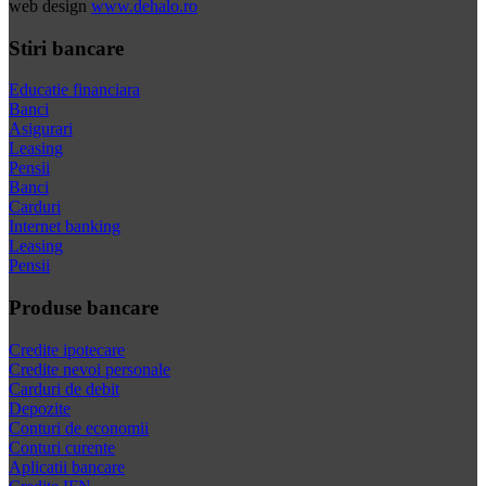
web design
www.dehalo.ro
Stiri bancare
Educatie financiara
Banci
Asigurari
Leasing
Pensii
Banci
Carduri
Internet banking
Leasing
Pensii
Produse bancare
Credite ipotecare
Credite nevoi personale
Carduri de debit
Depozite
Conturi de economii
Conturi curente
Aplicatii bancare