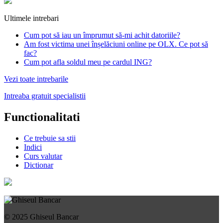
Ultimele intrebari
Cum pot să iau un împrumut să-mi achit datoriile?
Am fost victima unei înșelăciuni online pe OLX. Ce pot să
fac?
Cum pot afla soldul meu pe cardul ING?
Vezi toate intrebarile
Intreaba gratuit specialistii
Functionalitati
Ce trebuie sa stii
Indici
Curs valutar
Dictionar
© 2025 Ghiseul Bancar