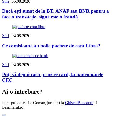
Stiri
| 05.08.2026
Dacă ești sunat de la BT, ANAF sau BNR pentru a
face o tranzacție, sigur este o fraudă
Stiri
| 04.08.2026
Ce comisioane au noile pachete de cont Libra?
Stiri
| 04.08.2026
Poți să depui cash pe orice card, la bancomatele
CEC
Ai o intrebare?
Iti raspunde
Vasile Coman
, jurnalist la
GhiseulBancar.ro
si
Bancherul.ro.