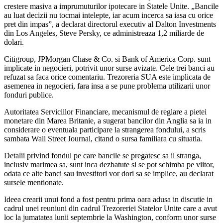
crestere masiva a imprumuturilor ipotecare in Statele Unite. „Bancile
au luat decizii nu tocmai intelepte, iar acum incerca sa iasa cu orice
pret din impas”, a declarat directorul executiv al Dalton Investments
din Los Angeles, Steve Persky, ce administreaza 1,2 miliarde de
dolari.
Citigroup, JPMorgan Chase & Co. si Bank of America Corp. sunt
implicate in negocieri, potrivit unor surse avizate. Cele trei banci au
refuzat sa faca orice comentariu. Trezoreria SUA este implicata de
asemenea in negocieri, fara insa a se pune problema utilizarii unor
fonduri publice.
Autoritatea Serviciilor Financiare, mecanismul de reglare a pietei
monetare din Marea Britanie, a sugerat bancilor din Anglia sa ia in
considerare o eventuala participare la strangerea fondului, a scris
sambata Wall Street Journal, citand o sursa familiara cu situatia.
Detalii privind fondul pe care bancile se pregatesc sa il stranga,
inclusiv marimea sa, sunt inca dezbatute si se pot schimba pe viitor,
odata ce alte banci sau investitori vor dori sa se implice, au declarat
sursele mentionate.
Ideea crearii unui fond a fost pentru prima oara adusa in discutie in
cadrul unei reuniuni din cadrul Trezoreriei Statelor Unite care a avut
loc la jumatatea lunii septembrie la Washington, conform unor surse