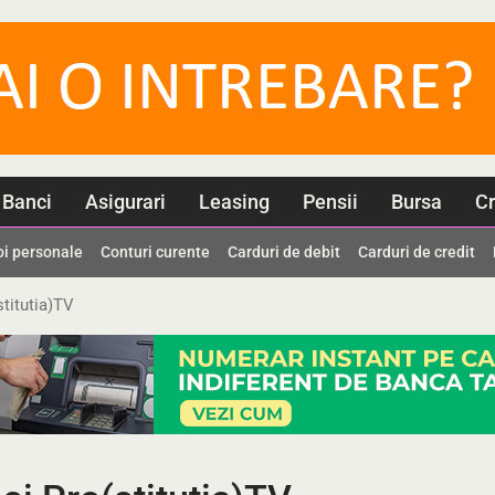
Banci
Asigurari
Leasing
Pensii
Bursa
Cr
oi personale
Conturi curente
Carduri de debit
Carduri de credit
stitutia)TV