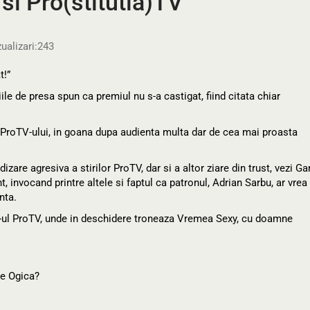
si Pro(stitutia)TV
ualizari:
243
t!”
ile de presa spun ca premiul nu s-a castigat, fiind citata chiar
ia ProTV-ului, in goana dupa audienta multa dar de cea mai proasta
zare agresiva a stirilor ProTV, dar si a altor ziare din trust, vezi Ga
, invocand printre altele si faptul ca patronul, Adrian Sarbu, ar vrea
nta.
ite-ul ProTV, unde in deschidere troneaza Vremea Sexy, cu doamne
 e Ogica?