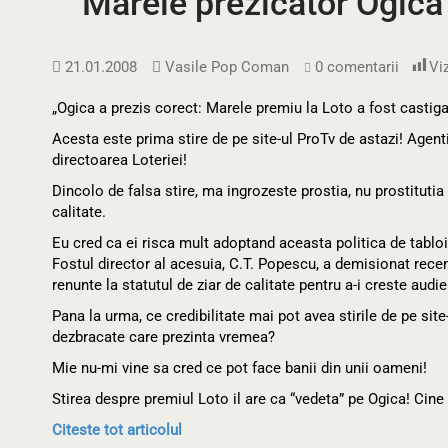
Marele prezicator Ogica 
21.01.2008
Vasile Pop Coman
0 comentarii
Viz
„Ogica a prezis corect: Marele premiu la Loto a fost castiga
Acesta este prima stire de pe site-ul ProTv de astazi! Agenti
directoarea Loteriei!
Dincolo de falsa stire, ma ingrozeste prostia, nu prostitut
calitate.
Eu cred ca ei risca mult adoptand aceasta politica de tabloidi
Fostul director al acesuia, C.T. Popescu, a demisionat recent
renunte la statutul de ziar de calitate pentru a-i creste audie
Pana la urma, ce credibilitate mai pot avea stirile de pe s
dezbracate care prezinta vremea?
Mie nu-mi vine sa cred ce pot face banii din unii oameni!
Stirea despre premiul Loto il are ca “vedeta” pe Ogica! Cine
Citeste tot articolul