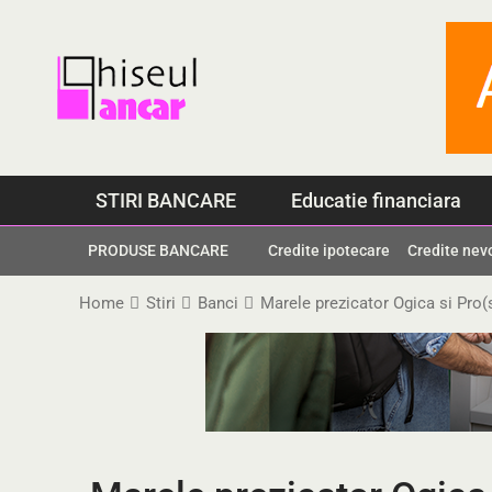
Skip
to
content
STIRI BANCARE
Educatie financiara
PRODUSE BANCARE
Credite ipotecare
Credite nev
Home
Stiri
Banci
Marele prezicator Ogica si Pro(