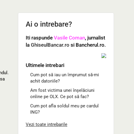
Ai o intrebare?
Iti raspunde
Vasile Coman
, jurnalist
la
GhiseulBancar.ro
si Bancherul.ro.
Ultimele intrebari
ndul.
Cum pot să iau un împrumut să-mi
 sa
achit datoriile?
Am fost victima unei înșelăciuni
online pe OLX. Ce pot să fac?
Cum pot afla soldul meu pe cardul
ING?
Vezi toate intrebarile