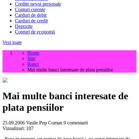
Credite nevoi personale
Conturi curente
Carduri de debit
Carduri de credit
Depozite
Conturi de economii
Vezi toate
Home
Stiri
Banci
Mai multe banci interesate de plata pensiilor
Mai multe banci interesate de
plata pensiilor
25.09.2006
Vasile Pop Coman
0 comentarii
Vizualizari:
107
„Pana in prezent, un numar de zece banci s-au aratat interesate de