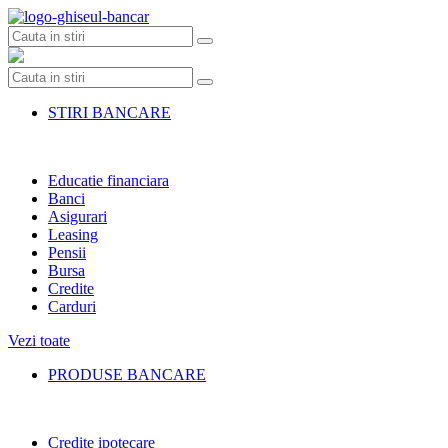
Skip
to
content
STIRI BANCARE
Educatie financiara
Banci
Asigurari
Leasing
Pensii
Bursa
Credite
Carduri
Vezi toate
PRODUSE BANCARE
Credite ipotecare