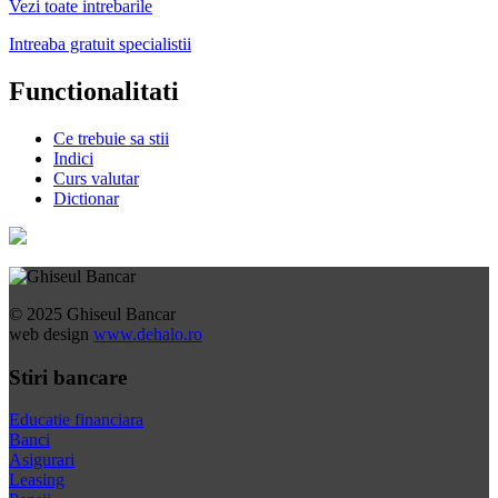
Vezi toate intrebarile
Intreaba gratuit specialistii
Functionalitati
Ce trebuie sa stii
Indici
Curs valutar
Dictionar
© 2025 Ghiseul Bancar
web design
www.dehalo.ro
Stiri bancare
Educatie financiara
Banci
Asigurari
Leasing