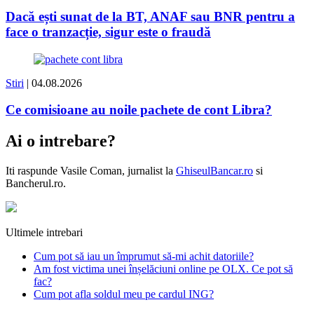
Dacă ești sunat de la BT, ANAF sau BNR pentru a
face o tranzacție, sigur este o fraudă
Stiri
| 04.08.2026
Ce comisioane au noile pachete de cont Libra?
Ai o intrebare?
Iti raspunde
Vasile Coman
, jurnalist la
GhiseulBancar.ro
si
Bancherul.ro.
Ultimele intrebari
Cum pot să iau un împrumut să-mi achit datoriile?
Am fost victima unei înșelăciuni online pe OLX. Ce pot să
fac?
Cum pot afla soldul meu pe cardul ING?