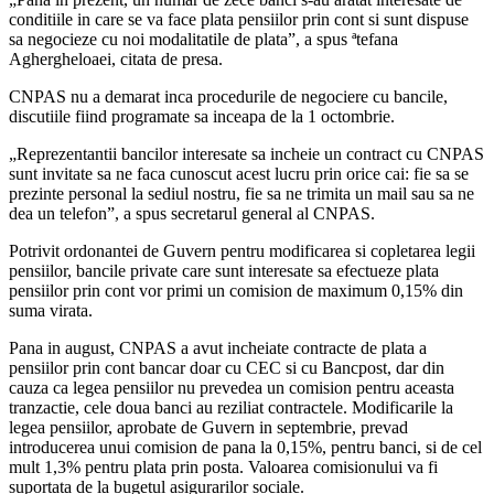
conditiile in care se va face plata pensiilor prin cont si sunt dispuse
sa negocieze cu noi modalitatile de plata”, a spus ªtefana
Aghergheloaei, citata de presa.
CNPAS nu a demarat inca procedurile de negociere cu bancile,
discutiile fiind programate sa inceapa de la 1 octombrie.
„Reprezentantii bancilor interesate sa incheie un contract cu CNPAS
sunt invitate sa ne faca cunoscut acest lucru prin orice cai: fie sa se
prezinte personal la sediul nostru, fie sa ne trimita un mail sau sa ne
dea un telefon”, a spus secretarul general al CNPAS.
Potrivit ordonantei de Guvern pentru modificarea si copletarea legii
pensiilor, bancile private care sunt interesate sa efectueze plata
pensiilor prin cont vor primi un comision de maximum 0,15% din
suma virata.
Pana in august, CNPAS a avut incheiate contracte de plata a
pensiilor prin cont bancar doar cu CEC si cu Bancpost, dar din
cauza ca legea pensiilor nu prevedea un comision pentru aceasta
tranzactie, cele doua banci au reziliat contractele. Modificarile la
legea pensiilor, aprobate de Guvern in septembrie, prevad
introducerea unui comision de pana la 0,15%, pentru banci, si de cel
mult 1,3% pentru plata prin posta. Valoarea comisionului va fi
suportata de la bugetul asigurarilor sociale.