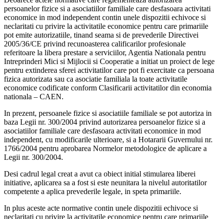
persoanelor fizice si a asociatiilor familiale care desfasoara activitati
economice in mod independent contin unele dispozitii echivoce si
neclaritati cu privire la activitatile economice pentru care primariile
pot emite autorizatiile, tinand seama si de prevederile Directivei
2005/36/CE privind recunoasterea calificarilor profesionale
referitoare la libera prestare a serviciilor, Agentia Nationala pentru
Intreprinderi Mici si Mijlocii si Cooperatie a initiat un proiect de lege
pentru extinderea sferei activitatilor care pot fi exercitate ca persoana
fizica autorizata sau ca asociatie familiala la toate activitatile
economice codificate conform Clasificarii activitatilor din economia
nationala – CAEN.
In prezent, persoanele fizice si asociatiile familiale se pot autoriza in
baza Legii nr. 300/2004 privind autorizarea persoanelor fizice si a
asociatiilor familiale care desfasoara activitati economice in mod
independent, cu modificarile ulterioare, si a Hotararii Guvernului nr.
1766/2004 pentru aprobarea Normelor metodologice de aplicare a
Legii nr. 300/2004.
Desi cadrul legal creat a avut ca obiect initial stimularea liberei
initiative, aplicarea sa a fost si este neunitara la nivelul autoritatilor
competente a aplica prevederile legale, in speta primariile.
In plus aceste acte normative contin unele dispozitii echivoce si
neclaritati cu privire la activitatile economice pentru care primariile