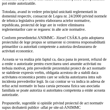
pot emite autorizatiile.
Totodata, avand in vedere principiul unicitatii reglementarii in
domeniul respectiv, consacrat de Legea nr. 24/2000 privind normele
de tehnica legislativa pentru elaborarea actelor normative,
republicata, proiectul de lege are in vedere eliminarea
reglementarilor care se regasesc in alte acte normative.
Conform presedintelui ANIMMC- József CSÁKA-prin adoptarea
proiectului de lege propus se urmareste si cresterea responsabilitatii
primariilor ca autoritati competente a autoriza desfasurarea de
activitati economice.
Aceasta se va realiza prin faptul ca, daca pana in prezent, refuzul de
a emite o autorizatie pentru exercitarea unei anumite activitati nu
trebuia motivat, prin prevederile prezentului proiect de act normativ
se stabileste expresis verbis, obligatia acestora de a stabili daca
activitatea economica pentru care se solicita autorizarea intra sub
incidenta prevederilor legii. In caz contrar se va indica in adresa de
refuz actul normativ in baza caruia persoana fizica sau asociatia
familiala se poate autoriza si autoritatea competenta a emite aceasta
autorizatie.
Propunerile, sugestiile si opiniile privind proiectul de act normativ
supus dezbaterii publice -aflat pe site-ul-ANIMMC