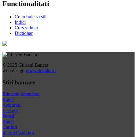
Functionalitati
Ce trebuie sa stii
Indici
Curs valutar
Dictionar
© 2025 Ghiseul Bancar
web design
www.dehalo.ro
Stiri bancare
Educatie financiara
Banci
Asigurari
Leasing
Pensii
Banci
Carduri
Internet banking