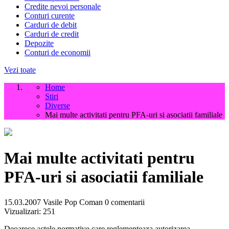
Credite nevoi personale
Conturi curente
Carduri de debit
Carduri de credit
Depozite
Conturi de economii
Vezi toate
Home
Stiri
Diverse
Mai multe activitati pentru PFA-uri si asociatii familiale
Mai multe activitati pentru
PFA-uri si asociatii familiale
15.03.2007
Vasile Pop Coman
0 comentarii
Vizualizari:
251
Deoarece actele normative care reglementeaza autorizarea