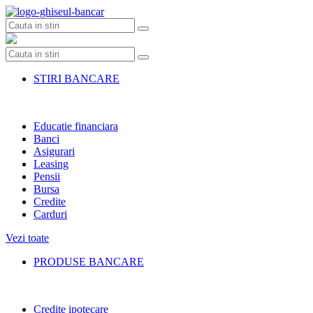
Skip
to
content
STIRI BANCARE
Educatie financiara
Banci
Asigurari
Leasing
Pensii
Bursa
Credite
Carduri
Vezi toate
PRODUSE BANCARE
Credite ipotecare