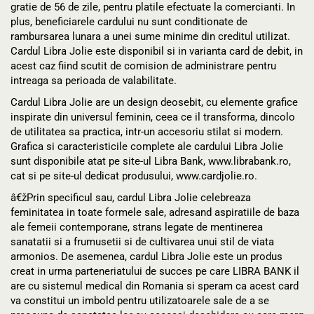
gratie de 56 de zile, pentru platile efectuate la comercianti. In
plus, beneficiarele cardului nu sunt conditionate de
rambursarea lunara a unei sume minime din creditul utilizat.
Cardul Libra Jolie este disponibil si in varianta card de debit, in
acest caz fiind scutit de comision de administrare pentru
intreaga sa perioada de valabilitate.
Cardul Libra Jolie are un design deosebit, cu elemente grafice
inspirate din universul feminin, ceea ce il transforma, dincolo
de utilitatea sa practica, intr-un accesoriu stilat si modern.
Grafica si caracteristicile complete ale cardului Libra Jolie
sunt disponibile atat pe site-ul Libra Bank, www.librabank.ro,
cat si pe site-ul dedicat produsului, www.cardjolie.ro.
â€žPrin specificul sau, cardul Libra Jolie celebreaza
feminitatea in toate formele sale, adresand aspiratiile de baza
ale femeii contemporane, strans legate de mentinerea
sanatatii si a frumusetii si de cultivarea unui stil de viata
armonios. De asemenea, cardul Libra Jolie este un produs
creat in urma parteneriatului de succes pe care LIBRA BANK il
are cu sistemul medical din Romania si speram ca acest card
va constitui un imbold pentru utilizatoarele sale de a se