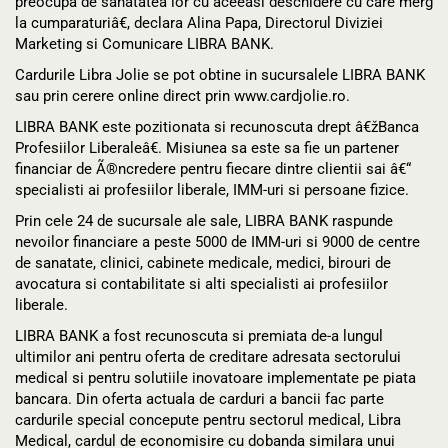
preocupa de sanatatea lor cu aceeasi deschidere cu care merg
la cumparaturiâ€, declara Alina Papa, Directorul Diviziei
Marketing si Comunicare LIBRA BANK.
Cardurile Libra Jolie se pot obtine in sucursalele LIBRA BANK
sau prin cerere online direct prin www.cardjolie.ro.
LIBRA BANK este pozitionata si recunoscuta drept â€žBanca
Profesiilor Liberaleâ€. Misiunea sa este sa fie un partener
financiar de Ã®ncredere pentru fiecare dintre clientii sai â€“
specialisti ai profesiilor liberale, IMM-uri si persoane fizice.
Prin cele 24 de sucursale ale sale, LIBRA BANK raspunde
nevoilor financiare a peste 5000 de IMM-uri si 9000 de centre
de sanatate, clinici, cabinete medicale, medici, birouri de
avocatura si contabilitate si alti specialisti ai profesiilor
liberale.
LIBRA BANK a fost recunoscuta si premiata de-a lungul
ultimilor ani pentru oferta de creditare adresata sectorului
medical si pentru solutiile inovatoare implementate pe piata
bancara. Din oferta actuala de carduri a bancii fac parte
cardurile special concepute pentru sectorul medical, Libra
Medical, cardul de economisire cu dobanda similara unui