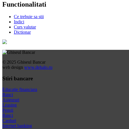
Functionalitati
Ce trebuie sa stii
Indici
Curs valutar
Dictionar
© 2025 Ghiseul Bancar
web design
www.dehalo.ro
Stiri bancare
Educatie financiara
Banci
Asigurari
Leasing
Pensii
Banci
Carduri
Internet banking