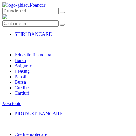
Skip
to
content
STIRI BANCARE
Educatie financiara
Banci
Asigurari
Leasing
Pensii
Bursa
Credite
Carduri
Vezi toate
PRODUSE BANCARE
Credite ipotecare