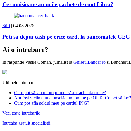
Ce comisioane au noile pachete de cont Libra?
Stiri
| 04.08.2026
Poți să depui cash pe orice card, la bancomatele CEC
Ai o intrebare?
Iti raspunde
Vasile Coman
, jurnalist la
GhiseulBancar.ro
si Bancherul.
Ultimele intrebari
Cum pot să iau un împrumut să-mi achit datoriile?
Am fost victima unei înșelăciuni online pe OLX. Ce pot să fac?
Cum pot afla soldul meu pe cardul ING?
Vezi toate intrebarile
Intreaba gratuit specialistii