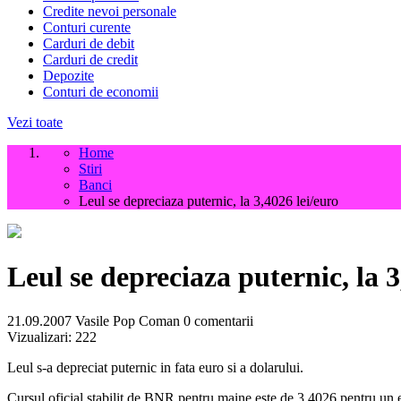
Credite nevoi personale
Conturi curente
Carduri de debit
Carduri de credit
Depozite
Conturi de economii
Vezi toate
Home
Stiri
Banci
Leul se depreciaza puternic, la 3,4026 lei/euro
Leul se depreciaza puternic, la 3
21.09.2007
Vasile Pop Coman
0 comentarii
Vizualizari:
222
Leul s-a depreciat puternic in fata euro si a dolarului.
Cursul oficial stabilit de BNR pentru maine este de 3,4026 pentru un 