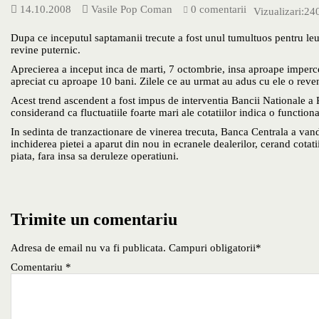
14.10.2008
Vasile Pop Coman
0 comentarii
Vizualizari:
24
Dupa ce inceputul saptamanii trecute a fost unul tumultuos pentru leu
revine puternic.
Aprecierea a inceput inca de marti, 7 octombrie, insa aproape imperce
apreciat cu aproape 10 bani. Zilele ce au urmat au adus cu ele o reveni
Acest trend ascendent a fost impus de interventia Bancii Nationale a R
considerand ca fluctuatiile foarte mari ale cotatiilor indica o functio
In sedinta de tranzactionare de vinerea trecuta, Banca Centrala a vandut
inchiderea pietei a aparut din nou in ecranele dealerilor, cerand cotatii
piata, fara insa sa deruleze operatiuni.
Trimite un comentariu
Adresa de email nu va fi publicata. Campuri obligatorii*
Comentariu
*