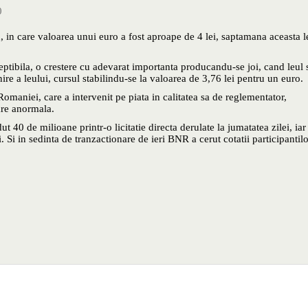
0
, in care valoarea unui euro a fost aproape de 4 lei, saptamana aceasta l
ptibila, o crestere cu adevarat importanta producandu-se joi, cand leul 
re a leului, cursul stabilindu-se la valoarea de 3,76 lei pentru un euro.
omaniei, care a intervenit pe piata in calitatea sa de reglementator,
nare anormala.
 40 de milioane printr-o licitatie directa derulate la jumatatea zilei, iar
. Si in sedinta de tranzactionare de ieri BNR a cerut cotatii participantilo