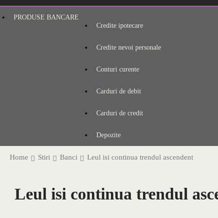
PRODUSE BANCARE
Credite ipotecare
Credite nevoi personale
Conturi curente
Carduri de debit
Carduri de credit
Depozite
Home
Stiri
Banci
Leul isi continua trendul ascendent
Leul isi continua trendul as