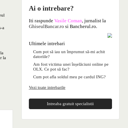
Ai o intrebare?
eul
Iti raspunde
Vasile Coman
, jurnalist la
GhiseulBancar.ro
si Bancherul.ro.
s-a
Ultimele intrebari
Cum pot să iau un împrumut să-mi achit
 la
datoriile?
r la
Am fost victima unei înșelăciuni online pe
OLX. Ce pot să fac?
Cum pot afla soldul meu pe cardul ING?
Vezi toate intrebarile
Intreaba gratuit specialistii