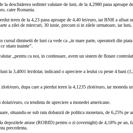
e la deschiderea sedintei valutare de luni, de la 4,2980 pana aproape de 
uro, catre Romania.
ierdut teren de la 4,23 pana aproape de 4,40 lei/euro, iar BNR a afisat u
e a zilei de miercuri, 30 iunie, precum si in zilele urmatoare, iar luni, 
cursul diminetii de luni ca vede ca „in mare parte, operatorii din piata
 ce stiam inainte”.
alutar „pentru ca noi, in continuare, avem un sistem de flotare controla
ni la 3,4001 lei/dolar, indicand o apreciere a leului cu peste 4 bani (1
 zloti/euro, dupa care a pierdut teren la 4,1235 zloti/euro, iar moneda un
66 dolari/euro, cu tendinta de apreciere a monedei americane.
nuare, situandu-se sub rata dobanzii de politica monetara, de 6,25% pe a
i la depozitele atrase (ROBID) pentru o zi (overnight) de 4,18% pe an, fa
nta precedenta.