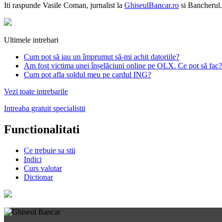
Iti raspunde
Vasile Coman
, jurnalist la
GhiseulBancar.ro
si Bancherul.
Ultimele intrebari
Cum pot să iau un împrumut să-mi achit datoriile?
Am fost victima unei înșelăciuni online pe OLX. Ce pot să fac?
Cum pot afla soldul meu pe cardul ING?
Vezi toate intrebarile
Intreaba gratuit specialistii
Functionalitati
Ce trebuie sa stii
Indici
Curs valutar
Dictionar