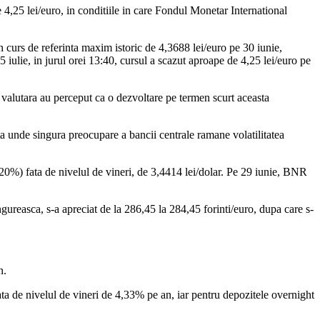
4,25 lei/euro, in conditiile in care Fondul Monetar International
n curs de referinta maxim istoric de 4,3688 lei/euro pe 30 iunie,
5 iulie, in jurul orei 13:40, cursul a scazut aproape de 4,25 lei/euro pe
 valutara au perceput ca o dezvoltare pe termen scurt aceasta
ta unde singura preocupare a bancii centrale ramane volatilitatea
,20%) fata de nivelul de vineri, de 3,4414 lei/dolar. Pe 29 iunie, BNR
gureasca, s-a apreciat de la 286,45 la 284,45 forinti/euro, dupa care s-
n.
ta de nivelul de vineri de 4,33% pe an, iar pentru depozitele overnight