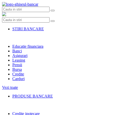
Skip
to
content
STIRI BANCARE
Educatie financiara
Banci
Asigurari
Leasing
Pensii
Bursa
Credite
Carduri
Vezi toate
PRODUSE BANCARE
Credite ipotecare