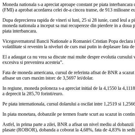
Moneda nationala s-a apreciat aproape constant pe piata interbancara d
(FMI) a aprobat acordarea celei de-a cincea transe, de 913 milioane e
Dupa deprecierea rapida de vineri si luni, 25 si 28 iunie, cand leul a p
moneda nationala a inceput sa mai recupereze din pierdere in a doua part
piata interbancara.
Viceguvernatorul Bancii Nationale a Romaniei Cristian Popa declara in 
volatilitate si revenim la niveluri de curs mai putin in deplasare fata de
El a adaugat ca nu vrea sa discute mai multe despre evolutia cursului v
excesiva si prevenirea acesteia”.
Fata de moneda americana, cursul de referinta afisat de BNR a scazut lu
afisase un curs maxim istorc de 3,5697 lei/dolar.
In regiune, moneda poloneza s-a apreciat initial de la 4,1550 la 4,1118
a deprecit la 285,70 forinti/euro.
Pe piata internationala, cursul dolarului a oscilat intre 1,2519 si 1,25
In piata monetara, dobanzile pe termen foarte scurt au scazut in conti
Astfel, in prima parte a zilei, BNR a afisat un nivel mediu al dobanzi
plasate (ROBOR), dobanda a coborat la 4,68%, fata de 4,83% in sedi