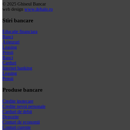
© 2025 Ghiseul Bancar
web design
www.dehalo.ro
Stiri bancare
Educatie financiara
Banci
Asigurari
Leasing
Pensii
Banci
Carduri
Internet banking
Leasing
Pensii
Produse bancare
Credite ipotecare
Credite nevoi personale
Carduri de debit
Depozite
Conturi de economii
Conturi curente