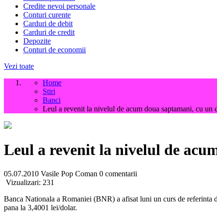
Credite nevoi personale
Conturi curente
Carduri de debit
Carduri de credit
Depozite
Conturi de economii
Vezi toate
Home
Stiri
Banci
Leul a revenit la nivelul de acum doua saptamani, cu un c
Leul a revenit la nivelul de acu
05.07.2010
Vasile Pop Coman
0 comentarii
Vizualizari:
231
Banca Nationala a Romaniei (BNR) a afisat luni un curs de referinta de 
pana la 3,4001 lei/dolar.