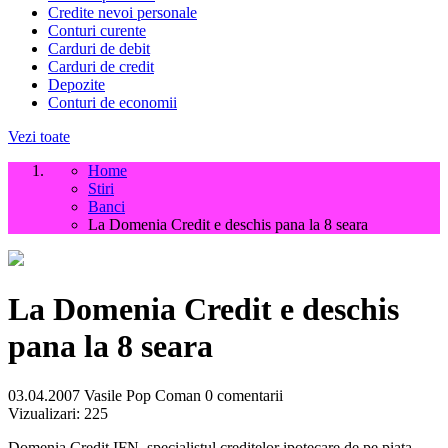
Credite nevoi personale
Conturi curente
Carduri de debit
Carduri de credit
Depozite
Conturi de economii
Vezi toate
Home
Stiri
Banci
La Domenia Credit e deschis pana la 8 seara
La Domenia Credit e deschis
pana la 8 seara
03.04.2007
Vasile Pop Coman
0 comentarii
Vizualizari:
225
Domenia Credit IFN, specialistul creditelor ipotecare de pe piata