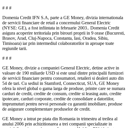
# # #
Domenia Credit IFN S.A, parte a GE Money, divizia internationala
de servicii financiare de retail a concernului General Electric
(NYSE: GE), a fost infiintata in februarie 2003.. Domenia Credit
asigura acoperire teritoriala prin birouri proprii in 9 orase (Bucuresti,
Brasov, Arad, Cluj-Napoca, Constanta, Iasi, Oradea, Sibiu,
Timisoara) iar prin intermediul colaboratorilor in aproape toate
regiunile tarii.
# # #
GE Money, divizie a companiei General Electric, detine active in
valoare de 190 miliarde USD si este unul dintre principalii furnizori
de servicii financiare pentru consumatori, retaileri si dealeri auto din
54 de tari. Cu sediul in Stamford, Connecticut, SUA, GE Money
ofera la nivel global o gama larga de produse, printre care se numara
carduri de credit, credite de consum, credite si leasing auto, credite
ipotecare, carduri corporate, credite de consolidare a datoriilor,
imprumuturi pentru nevoi personale cu garantii imobiliare, produse
de asigurare complementare produselor de credit.
GE Money a intrat pe piata din Romania in trimestru al treilea al
anului 2006 prin achizitionarea a trei companii specializate in