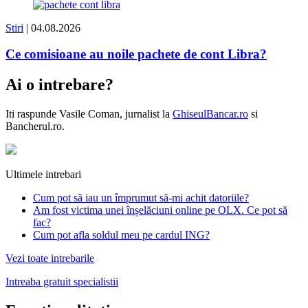
Stiri
| 04.08.2026
Ce comisioane au noile pachete de cont Libra?
Ai o intrebare?
Iti raspunde
Vasile Coman
, jurnalist la
GhiseulBancar.ro
si
Bancherul.ro.
Ultimele intrebari
Cum pot să iau un împrumut să-mi achit datoriile?
Am fost victima unei înșelăciuni online pe OLX. Ce pot să
fac?
Cum pot afla soldul meu pe cardul ING?
Vezi toate intrebarile
Intreaba gratuit specialistii