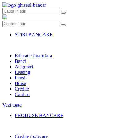
Skip
to
content
STIRI BANCARE
Educatie financiara
Banci
Asigurari
Leasing
Pensii
Bursa
Credite
Carduri
Vezi toate
PRODUSE BANCARE
Credite ipotecare