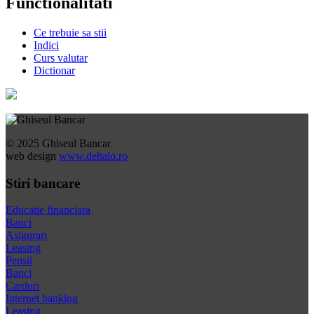
Functionalitati
Ce trebuie sa stii
Indici
Curs valutar
Dictionar
© 2025 Ghiseul Bancar
web design
www.dehalo.ro
Stiri bancare
Educatie financiara
Banci
Asigurari
Leasing
Pensii
Banci
Carduri
Internet banking
Leasing