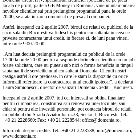
locala de profil, parte a GE Money in Romania, vine in intampinarea
nevoilor clientilor sai prin prelungirea programului pana la orele
20:00, se arata intr-un comunicat de presa al companiei.
Astfel, incepand cu 2 aprilie 2007, biroul de relatii cu publicul de la
sucursala din Bucuresti va fi deschis pentru consultanta in ceea ce
priveste contractarea unui credit, in fiecare zi, de luni pana vineri,
intre orele 9:00-20:00.
„Am luat decizia prelungirii programului cu publicul de la orele
17:00 la orele 20:00 pentru a raspunde dorintelor clientilor cu un job
foarte solicitant, care nu puteau sub nici o forma beneficia in timpul
saptamanii de serviciile unui consultant Domenia. Clientii nostri
castiga astfel 3 ore pretioase, in care le stam la dispozitie cu orice
informatii referitoare la contractarea unui credit ipotecar”, a declarat
Laura Simionescu, director de vanzari Domenia Credit – Bucuresti.
Incepand cu 2 aprilie 2007, toti cei interesati sa obtina finantare
pentru cumpararea, construirea sau renovarea unei locuinte, sau
chiar si pentru alte investitii personale, pot contacta biroul de relatii
cu publicul din Strada Aviatorilor nr.33, Sector 1, Bucuresti; Tel.:
+40 21 2228660; Fax: +40 21 2228544; office@domenia.ro.
Informatii despre credite: Tel.: +40 21 2228588; info@domenia.ro,
www.domenia.ro