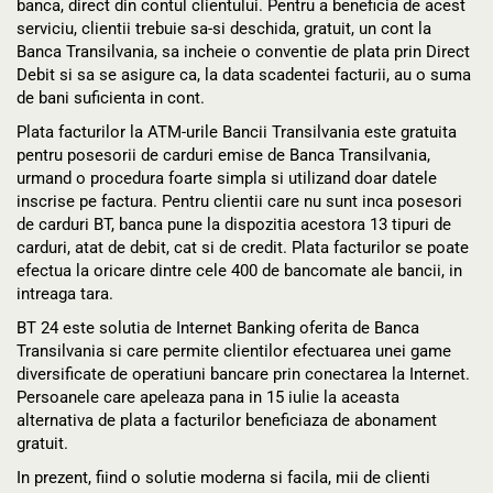
banca, direct din contul clientului. Pentru a beneficia de acest
serviciu, clientii trebuie sa-si deschida, gratuit, un cont la
Banca Transilvania, sa incheie o conventie de plata prin Direct
Debit si sa se asigure ca, la data scadentei facturii, au o suma
de bani suficienta in cont.
Plata facturilor la ATM-urile Bancii Transilvania este gratuita
pentru posesorii de carduri emise de Banca Transilvania,
urmand o procedura foarte simpla si utilizand doar datele
inscrise pe factura. Pentru clientii care nu sunt inca posesori
de carduri BT, banca pune la dispozitia acestora 13 tipuri de
carduri, atat de debit, cat si de credit. Plata facturilor se poate
efectua la oricare dintre cele 400 de bancomate ale bancii, in
intreaga tara.
BT 24 este solutia de Internet Banking oferita de Banca
Transilvania si care permite clientilor efectuarea unei game
diversificate de operatiuni bancare prin conectarea la Internet.
Persoanele care apeleaza pana in 15 iulie la aceasta
alternativa de plata a facturilor beneficiaza de abonament
gratuit.
In prezent, fiind o solutie moderna si facila, mii de clienti