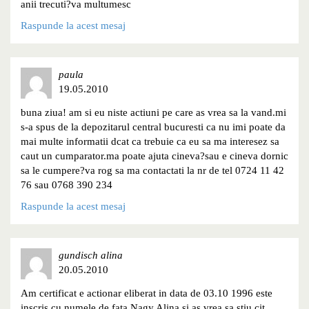
anii trecuti?va multumesc
Raspunde la acest mesaj
paula
19.05.2010
buna ziua! am si eu niste actiuni pe care as vrea sa la vand.mi
s-a spus de la depozitarul central bucuresti ca nu imi poate da
mai multe informatii dcat ca trebuie ca eu sa ma interesez sa
caut un cumparator.ma poate ajuta cineva?sau e cineva dornic
sa le cumpere?va rog sa ma contactati la nr de tel 0724 11 42
76 sau 0768 390 234
Raspunde la acest mesaj
gundisch alina
20.05.2010
Am certificat e actionar eliberat in data de 03.10 1996 este
inscris cu numele de fata Nagy Alina si as vrea sa stiu cit