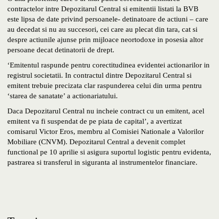
contractelor intre Depozitarul Central si emitentii listati la BVB
este lipsa de date privind persoanele- detinatoare de actiuni – care
au decedat si nu au succesori, cei care au plecat din tara, cat si
despre actiunile ajunse prin mijloace neortodoxe in posesia altor
persoane decat detinatorii de drept.
‘Emitentul raspunde pentru corectitudinea evidentei actionarilor in
registrul societatii. In contractul dintre Depozitarul Central si
emitent trebuie precizata clar raspunderea celui din urma pentru
‘starea de sanatate’ a actionariatului.
Daca Depozitarul Central nu incheie contract cu un emitent, acel
emitent va fi suspendat de pe piata de capital’, a avertizat
comisarul Victor Eros, membru al Comisiei Nationale a Valorilor
Mobiliare (CNVM). Depozitarul Central a devenit complet
functional pe 10 aprilie si asigura suportul logistic pentru evidenta,
pastrarea si transferul in siguranta al instrumentelor financiare.