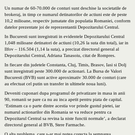
Un numar de 60-70.000 de conturi sunt deschise la societatile de
brokeraj, in timp ce numarul detinatorilor de actiuni este de peste
10,2 milioane, respectiv jumatate din populatia Romaniei, conform
datelor prezentate joi de reprezentantii Depozitarului Central.
In Bucuresti sunt inregistrati in evidentele Depozitarului Central
1,048 milioane detinatori de actiuni (10,26 la suta din total), iar in
Ilfov – 116.504 (1,14 la suta), a precizat directorul general al
Depozitarului Central, Adriana Tanasoiu, citat de Rompres.
In fiecare din judetele Constanta, Cluj, Timis, Brasov, Iasi si Dolj
sunt inregistrati peste 300.000 de actionari. La Bursa de Valori
Bucuresti (BVB) sunt active aproximativ 30.000 de conturi (care
au efectuat cel putin un transfer in ultimele noua luni).
Deveniti cuponari dupa programul de privatizare in masa in anii
90, romanii se pare ca nu au inca apetit pentru piata de capital.
‘Estimam ca o parte dintre acestia vor prinde gustul pietei, iar
numarul actionarilor din Romania se va reduce pentru ca
Depozitarul Central sa revina la niste functii normale’, a declarat
directorul general al BVB, Stere Farmache.
O alta problema, care s-ar mai putea corecta la semnarea