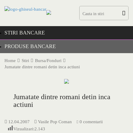
Skip
to
content
STIRI BANCARE
PRODUSE BANCARE
Home
Stiri
Bursa/Fonduri
Jumatate dintre romani detin inca actiuni
Jumatate dintre romani detin inca
actiuni
12.04.2007
Vasile Pop Coman
0 comentarii
Vizualizari:
2.143