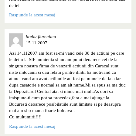
de iei
Raspunde la acest mesaj
brebu florentina
15.11.2007
Azi 14.112007,am fost sa-mi vand cele 38 de actiuni pe care
le detin la SIF muntenia si nu am putut deoarece cei de la
singura noastra firma de vanzarii actiunii din Caracal sunt
niste mitocanii si dau relatii printre dintii ba motivand ca
atunci cand am avut actiiunile au fost pe numele de fata iar
dupa casatorie e normal sa am alt nume.Mi sa spus sa ma duc
la Depozitarul Central atat si nimic mai mult.As dori sa
imispune-ti cum pot sa procedez,fara a mai ajunge la
Bucuresti deoarece posibilatiile sunt limitate si pe deasupra
mai am si o mama foarte bolnava .
Cu multumirii!!!!
Raspunde la acest mesaj