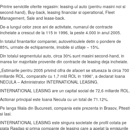
Printre serviciile oferite regasim: leasing-ul auto (pentru masini noi si
second-hand), Buy-back, leasing financiar si operational, Fleet
Management, Sale and lease-back.
De-a lungul celor zece ani de activitate, numarul de contracte
incheiate a crescut de la 115 in 1996, la peste 4.000 in anul 2005.
In totalul finantarilor companiei, autovehiculele detin o pondere de
85%, urmate de echipamente, imobile si utilaje – 15%.
Din totalul segmentului auto, circa 30% sunt masini second-hand, in
marea lor majoritate provenite din contracte de leasing deja incheiate.
„Estimarile pentru 2005 privind cifra de afaceri se situeaza la circa 700
miliarde ROL, comparativ cu 1,7 mld ROL in 1996”, a declarat Ioana
NECULA – Administrator INTERNATIONAL LEASING.
INTERNATIONAL LEASING are un capital social de 72,6 miliarde ROL.
Actionar principal este Ioana Necula cu un total de 71.12%.
Pe langa filiala din Bucuresti, compania este prezenta in Brasov, Pitesti
si Iasi.
INTERNATIONAL LEASING este singura societate de profil cotata pe
piata Rasdaq si prima companie de leasing care a apelat la emisiunile