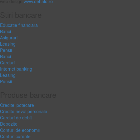
web design
www.dehalo.ro
Stiri bancare
Educatie financiara
Banci
Asigurari
Leasing
Pensii
Banci
Carduri
Internet banking
Leasing
Pensii
Produse bancare
Credite ipotecare
Credite nevoi personale
Carduri de debit
Depozite
Conturi de economii
Conturi curente