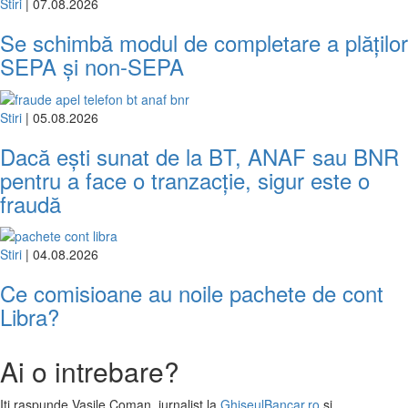
Stiri
| 07.08.2026
Se schimbă modul de completare a plăților
SEPA și non-SEPA
Stiri
| 05.08.2026
Dacă ești sunat de la BT, ANAF sau BNR
pentru a face o tranzacție, sigur este o
fraudă
Stiri
| 04.08.2026
Ce comisioane au noile pachete de cont
Libra?
Ai o intrebare?
Iti raspunde
Vasile Coman
, jurnalist la
GhiseulBancar.ro
si