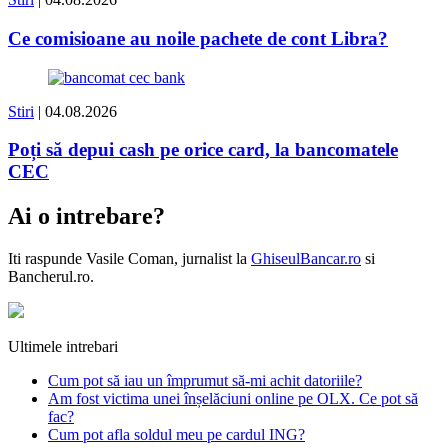
Ce comisioane au noile pachete de cont Libra?
Stiri
| 04.08.2026
Poți să depui cash pe orice card, la bancomatele
CEC
Ai o intrebare?
Iti raspunde
Vasile Coman
, jurnalist la
GhiseulBancar.ro
si
Bancherul.ro.
Ultimele intrebari
Cum pot să iau un împrumut să-mi achit datoriile?
Am fost victima unei înșelăciuni online pe OLX. Ce pot să
fac?
Cum pot afla soldul meu pe cardul ING?