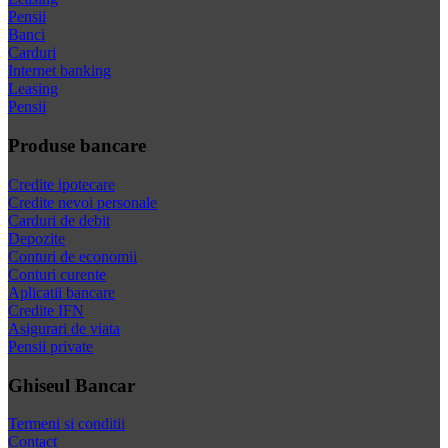
Pensii
Banci
Carduri
Internet banking
Leasing
Pensii
Produse bancare
Credite ipotecare
Credite nevoi personale
Carduri de debit
Depozite
Conturi de economii
Conturi curente
Aplicatii bancare
Credite IFN
Asigurari de viata
Pensii private
Ghiseul Bancar
Termeni si conditii
Contact