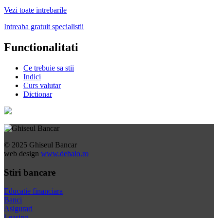
Vezi toate intrebarile
Intreaba gratuit specialistii
Functionalitati
Ce trebuie sa stii
Indici
Curs valutar
Dictionar
© 2025 Ghiseul Bancar
web design
www.dehalo.ro
Stiri bancare
Educatie financiara
Banci
Asigurari
Leasing