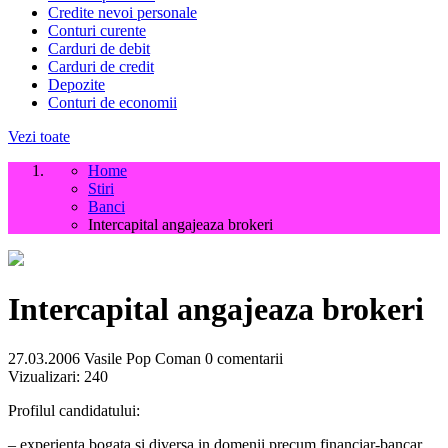
Credite nevoi personale
Conturi curente
Carduri de debit
Carduri de credit
Depozite
Conturi de economii
Vezi toate
Home
Stiri
Banci
Intercapital angajeaza brokeri
Intercapital angajeaza brokeri
27.03.2006
Vasile Pop Coman
0 comentarii
Vizualizari:
240
Profilul candidatului:
– experienta bogata si diversa in domenii precum financiar-bancar,