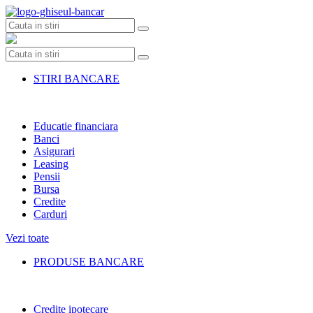
Skip
to
content
STIRI BANCARE
Educatie financiara
Banci
Asigurari
Leasing
Pensii
Bursa
Credite
Carduri
Vezi toate
PRODUSE BANCARE
Credite ipotecare