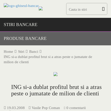
Skip
to
content
STIRI BANCARE
PRODUSE BANCARE
Home
Stiri
Banci
ING si-a dublat profitul brut si a atras peste o jumatate de
milion de clienti
ING si-a dublat profitul brut si a atras
peste o jumatate de milion de clienti
19.03.2008
Vasile Pop Coman
0 comentarii