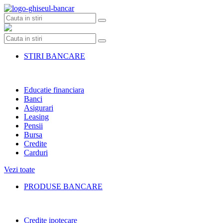
Skip
to
content
STIRI BANCARE
Educatie financiara
Banci
Asigurari
Leasing
Pensii
Bursa
Credite
Carduri
Vezi toate
PRODUSE BANCARE
Credite ipotecare