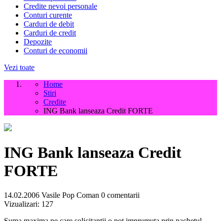
Credite nevoi personale
Conturi curente
Carduri de debit
Carduri de credit
Depozite
Conturi de economii
Vezi toate
Home
Stiri
Credite
ING Bank lanseaza Credit FORTE
ING Bank lanseaza Credit
FORTE
14.02.2006
Vasile Pop Coman
0 comentarii
Vizualizari:
127
Suma maxima pe care solicitantii o pot imprumuta prin pachetul