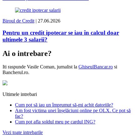
Biroul de Credit
| 27.06.2026
Pentru un credit ipotecar se iau în calcul doar
ultimele 3 salarii?
Ai o intrebare?
Iti raspunde
Vasile Coman
, jurnalist la
GhiseulBancar.ro
si
Bancherul.ro.
Ultimele intrebari
Cum pot să iau un împrumut să-mi achit datoriile?
Am fost victima unei înșelăciuni online pe OLX. Ce pot să
fac?
Cum pot afla soldul meu pe cardul ING?
Vezi toate intrebarile