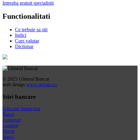
Intreaba gratuit specialistii
Functionalitati
Ce trebuie sa stii
Indici
Curs valutar
Dictionar
© 2025 Ghiseul Bancar
web design
www.dehalo.ro
Stiri bancare
Educatie financiara
Banci
Asigurari
Leasing
Pensii
Banci