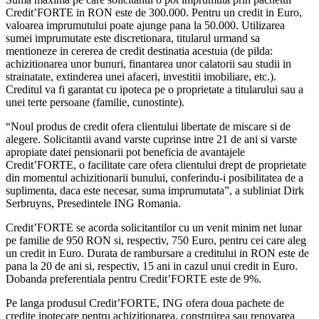
Credit’FORTE in RON este de 300.000. Pentru un credit in Euro,
valoarea imprumutului poate ajunge pana la 50.000. Utilizarea
sumei imprumutate este discretionara, titularul urmand sa
mentioneze in cererea de credit destinatia acestuia (de pilda:
achizitionarea unor bunuri, finantarea unor calatorii sau studii in
strainatate, extinderea unei afaceri, investitii imobiliare, etc.).
Creditul va fi garantat cu ipoteca pe o proprietate a titularului sau a
unei terte persoane (familie, cunostinte).
“Noul produs de credit ofera clientului libertate de miscare si de
alegere. Solicitantii avand varste cuprinse intre 21 de ani si varste
apropiate datei pensionarii pot beneficia de avantajele
Credit’FORTE, o facilitate care ofera clientului drept de proprietate
din momentul achizitionarii bunului, conferindu-i posibilitatea de a
suplimenta, daca este necesar, suma imprumutata”, a subliniat Dirk
Serbruyns, Presedintele ING Romania.
Credit’FORTE se acorda solicitantilor cu un venit minim net lunar
pe familie de 950 RON si, respectiv, 750 Euro, pentru cei care aleg
un credit in Euro. Durata de rambursare a creditului in RON este de
pana la 20 de ani si, respectiv, 15 ani in cazul unui credit in Euro.
Dobanda preferentiala pentru Credit’FORTE este de 9%.
Pe langa produsul Credit’FORTE, ING ofera doua pachete de
credite ipotecare pentru achizitionarea, construirea sau renovarea