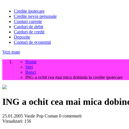
Credite ipotecare
Credite nevoi personale
Conturi curente
Carduri de debit
Carduri de credit
Depozite
Conturi de economii
Vezi toate
Home
Stiri
Banci
ING a ochit cea mai mica dobinda la credite ipotecare
ING a ochit cea mai mica dobind
25.01.2005
Vasile Pop Coman
0 comentarii
Vizualizari:
156