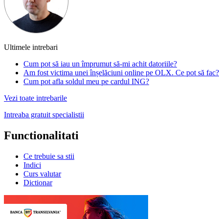
Ultimele intrebari
Cum pot să iau un împrumut să-mi achit datoriile?
Am fost victima unei înșelăciuni online pe OLX. Ce pot să fac?
Cum pot afla soldul meu pe cardul ING?
Vezi toate intrebarile
Intreaba gratuit specialistii
Functionalitati
Ce trebuie sa stii
Indici
Curs valutar
Dictionar