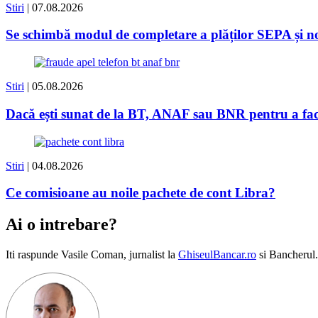
Stiri
| 07.08.2026
Se schimbă modul de completare a plăților SEPA și
Stiri
| 05.08.2026
Dacă ești sunat de la BT, ANAF sau BNR pentru a face 
Stiri
| 04.08.2026
Ce comisioane au noile pachete de cont Libra?
Ai o intrebare?
Iti raspunde
Vasile Coman
, jurnalist la
GhiseulBancar.ro
si Bancherul.