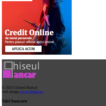
© 2025 Ghiseul Bancar
web design
www.dehalo.ro
Stiri bancare