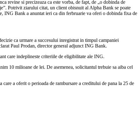
nca revine si precizeaza ca este vorba, de fapt, de „o dobinda de
je”. Potrivit ziarului citat, un client obisnuit al Alpha Bank se poate
, ING Bank a anuntat ieri ca din ferbruarie va oferi o dobinda fixa de
ecizie ca urmare a succesului inregistrat in timpul campaniei
clarat Paul Prodan, director general adjunct ING Bank.
nt care indeplineste criteriile de eligibilitate ale ING.
inim 10 milioane de lei. De asemenea, solicitantul trebuie sa aiba cel
 care a oferit o perioada de rambursare a creditului de pana la 25 de