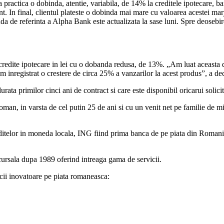
ractica o dobinda, atentie, variabila, de 14% la creditele ipotecare, ba
ent. In final, clientul plateste o dobinda mai mare cu valoarea acestei mar
e referinta a Alpha Bank este actualizata la sase luni. Spre deosebire
redite ipotecare in lei cu o dobanda redusa, de 13%. „Am luat aceasta d
inregistrat o crestere de circa 25% a vanzarilor la acest produs”, a de
ata primilor cinci ani de contract si care este disponibil oricarui solicita
roman, in varsta de cel putin 25 de ani si cu un venit net pe familie de m
ditelor in moneda locala, ING fiind prima banca de pe piata din Romania
ursala dupa 1989 oferind intreaga gama de servicii.
cii inovatoare pe piata romaneasca: