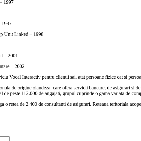
 – 1997
– 1997
 tip Unit Linked – 1998
nt – 2001
entare – 2002
iciu Vocal Interactiv pentru clientii sai, atat persoane fizice cat si pers
onala de origine olandeza, care ofera servicii bancare, de asigurari si
sonal de peste 112.000 de angajati, grupul cuprinde o gama variata de co
o retea de 2.400 de consultanti de asigurari. Reteaua teritoriala acoper