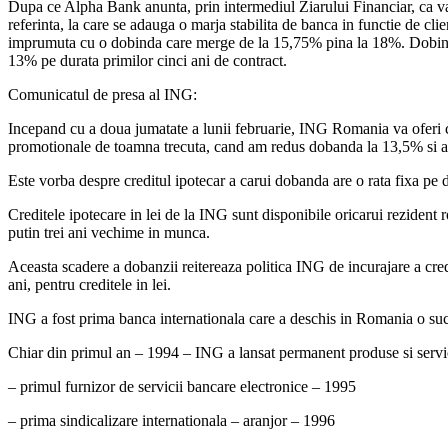
Dupa ce Alpha Bank anunta, prin intermediul Ziarului Financiar, ca va p
referinta, la care se adauga o marja stabilita de banca in functie de cli
imprumuta cu o dobinda care merge de la 15,75% pina la 18%. Dobinda d
13% pe durata primilor cinci ani de contract.
Comunicatul de presa al ING:
Incepand cu a doua jumatate a lunii februarie, ING Romania va oferi c
promotionale de toamna trecuta, cand am redus dobanda la 13,5% si am 
Este vorba despre creditul ipotecar a carui dobanda are o rata fixa pe dur
Creditele ipotecare in lei de la ING sunt disponibile oricarui rezident 
putin trei ani vechime in munca.
Aceasta scadere a dobanzii reitereaza politica ING de incurajare a cre
ani, pentru creditele in lei.
ING a fost prima banca internationala care a deschis in Romania o suc
Chiar din primul an – 1994 – ING a lansat permanent produse si servi
– primul furnizor de servicii bancare electronice – 1995
– prima sindicalizare internationala – aranjor – 1996