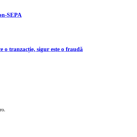
 non-SEPA
o tranzacție, sigur este o fraudă
ro.