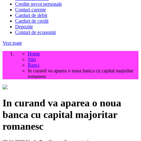
Credite nevoi personale
Conturi curente
Carduri de debit
Carduri de credit
Depozite
Conturi de economii
Vezi toate
Home
Stiri
Banci
In curand va aparea o noua banca cu capital majoritar
romanesc
In curand va aparea o noua
banca cu capital majoritar
romanesc