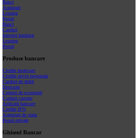
Banci
Asigurari
Leasing
Pensii
Banci
Carduri
Internet banking
Leasing
Pensii
Produse bancare
Credite ipotecare
Credite nevoi personale
Carduri de debit
Depozite
Conturi de economii
Conturi curente
Aplicatii bancare
Credite IFN
Asigurari de viata
Pensii private
Ghiseul Bancar