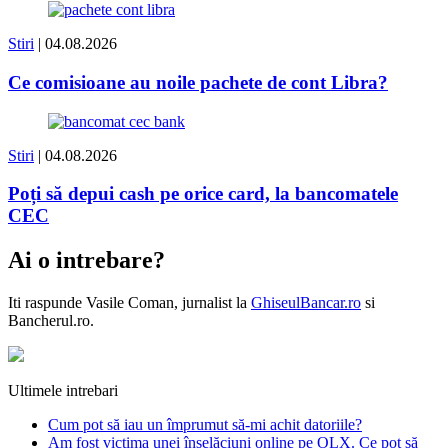
Stiri
| 04.08.2026
Ce comisioane au noile pachete de cont Libra?
Stiri
| 04.08.2026
Poți să depui cash pe orice card, la bancomatele
CEC
Ai o intrebare?
Iti raspunde
Vasile Coman
, jurnalist la
GhiseulBancar.ro
si
Bancherul.ro.
Ultimele intrebari
Cum pot să iau un împrumut să-mi achit datoriile?
Am fost victima unei înșelăciuni online pe OLX. Ce pot să