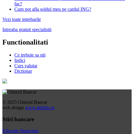
fac?
Cum pot afla soldul meu pe cardul ING?
Vezi toate intrebarile
Intreaba gratuit specialistii
Functionalitati
Ce trebuie sa stii
Indici
Curs valutar
Dictionar
© 2025 Ghiseul Bancar
web design
www.dehalo.ro
Stiri bancare
Educatie financiara