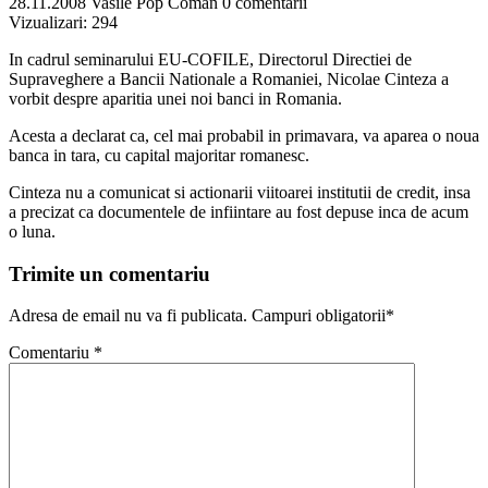
28.11.2008
Vasile Pop Coman
0 comentarii
Vizualizari:
294
In cadrul seminarului EU-COFILE, Directorul Directiei de
Supraveghere a Bancii Nationale a Romaniei, Nicolae Cinteza a
vorbit despre aparitia unei noi banci in Romania.
Acesta a declarat ca, cel mai probabil in primavara, va aparea o noua
banca in tara, cu capital majoritar romanesc.
Cinteza nu a comunicat si actionarii viitoarei institutii de credit, insa
a precizat ca documentele de infiintare au fost depuse inca de acum
o luna.
Trimite un comentariu
Adresa de email nu va fi publicata. Campuri obligatorii*
Comentariu
*