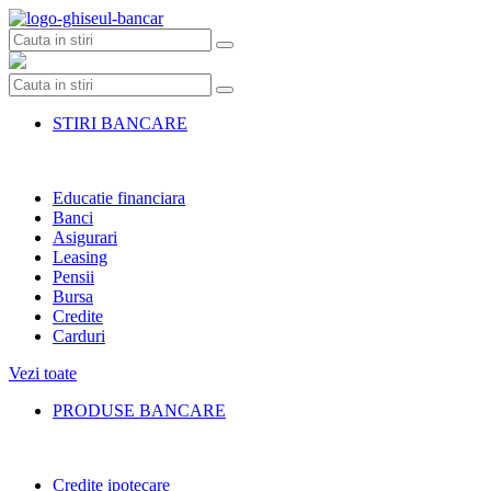
Skip
to
content
STIRI BANCARE
Educatie financiara
Banci
Asigurari
Leasing
Pensii
Bursa
Credite
Carduri
Vezi toate
PRODUSE BANCARE
Credite ipotecare