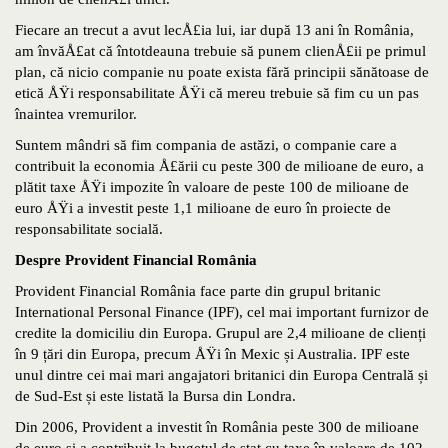
Fiecare an trecut a avut lecÅ£ia lui, iar după 13 ani în România,
am învăÅ£at că întotdeauna trebuie să punem clienÅ£ii pe primul
plan, că nicio companie nu poate exista fără principii sănătoase de
etică ÅŸi responsabilitate ÅŸi că mereu trebuie să fim cu un pas
înaintea vremurilor.
Suntem mândri să fim compania de astăzi, o companie care a
contribuit la economia Å£ării cu peste 300 de milioane de euro, a
plătit taxe ÅŸi impozite în valoare de peste 100 de milioane de
euro ÅŸi a investit peste 1,1 milioane de euro în proiecte de
responsabilitate socială.
Despre Provident Financial România
Provident Financial România face parte din grupul britanic
International Personal Finance (IPF), cel mai important furnizor de
credite la domiciliu din Europa. Grupul are 2,4 milioane de clienți
în 9 țări din Europa, precum ÅŸi în Mexic și Australia. IPF este
unul dintre cei mai mari angajatori britanici din Europa Centrală și
de Sud-Est și este listată la Bursa din Londra.
Din 2006, Provident a investit în România peste 300 de milioane