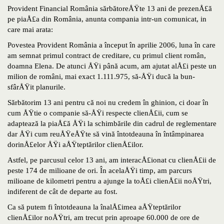
Provident Financial România sărbătoreÅŸte 13 ani de prezenÅ£ă
pe piaÅ£a din România, anunta compania intr-un comunicat, in
care mai arata:
Povestea Provident România a început în aprilie 2006, luna în care
am semnat primul contract de creditare, cu primul client român,
doamna Elena. De atunci ÅŸi până acum, am ajutat alÅ£i peste un
milion de români, mai exact 1.111.975, să-ÅŸi ducă la bun-
sfârÅŸit planurile.
Sărbătorim 13 ani pentru că noi nu credem în ghinion, ci doar în
cum ÅŸtie o companie să-ÅŸi respecte clienÅ£ii, cum se
adaptează la piaÅ£ă ÅŸi la schimbările din cadrul de reglementare
dar ÅŸi cum reuÅŸeÅŸte să vină întotdeauna în întâmpinarea
dorinÅ£elor ÅŸi aÅŸteptărilor clienÅ£ilor.
Astfel, pe parcusul celor 13 ani, am interacÅ£ionat cu clienÅ£ii de
peste 174 de milioane de ori. În acelaÅŸi timp, am parcurs
milioane de kilometri pentru a ajunge la toÅ£i clienÅ£ii noÅŸtri,
indiferent de cât de departe au fost.
Ca să putem fi întotdeauna la înalÅ£imea aÅŸteptărilor
clienÅ£ilor noÅŸtri, am trecut prin aproape 60.000 de ore de