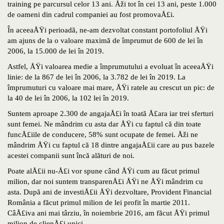
training pe parcursul celor 13 ani. Åži tot în cei 13 ani, peste 1.000
de oameni din cadrul companiei au fost promovaÅ£i.
În aceeaÅŸi perioadă, ne-am dezvoltat constant portofoliul ÅŸi
am ajuns de la o valoare maximă de împrumut de 600 de lei în
2006, la 15.000 de lei în 2019.
Astfel, ÅŸi valoarea medie a împrumutului a evoluat în aceeaÅŸi
linie: de la 867 de lei în 2006, la 3.782 de lei în 2019. La
împrumuturi cu valoare mai mare, ÅŸi ratele au crescut un pic: de
la 40 de lei în 2006, la 102 lei în 2019.
Suntem aproape 2.300 de angajaÅ£i în toată Å£ara iar trei sferturi
sunt femei. Ne mândrim cu asta dar ÅŸi cu faptul că din toate
funcÅ£iile de conducere, 58% sunt ocupate de femei. Åži ne
mândrim ÅŸi cu faptul că 18 dintre angajaÅ£ii care au pus bazele
acestei companii sunt încă alături de noi.
Poate alÅ£ii nu-Å£i vor spune când ÅŸi cum au făcut primul
milion, dar noi suntem transparenÅ£i ÅŸi ne ÅŸi mândrim cu
asta. După ani de investiÅ£ii ÅŸi dezvoltare, Provident Financial
România a făcut primul milion de lei profit în martie 2011.
CâÅ£iva ani mai târziu, în noiembrie 2016, am făcut ÅŸi primul
milion de clienÅ£i unici.