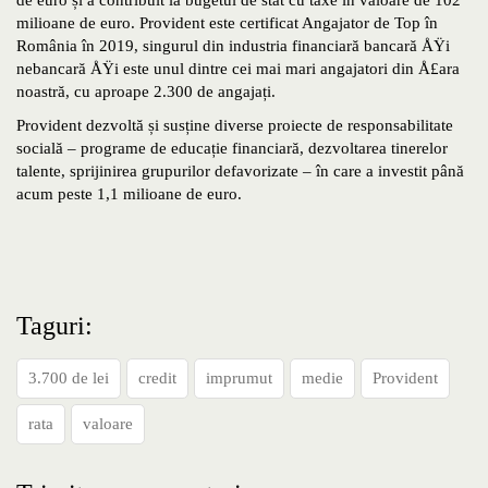
de euro și a contribuit la bugetul de stat cu taxe în valoare de 102
milioane de euro. Provident este certificat Angajator de Top în
România în 2019, singurul din industria financiară bancară ÅŸi
nebancară ÅŸi este unul dintre cei mai mari angajatori din Å£ara
noastră, cu aproape 2.300 de angajați.
Provident dezvoltă și susține diverse proiecte de responsabilitate
socială – programe de educație financiară, dezvoltarea tinerelor
talente, sprijinirea grupurilor defavorizate – în care a investit până
acum peste 1,1 milioane de euro.
Taguri:
3.700 de lei
credit
imprumut
medie
Provident
rata
valoare