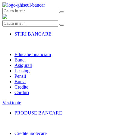
Skip
to
content
STIRI BANCARE
Educatie financiara
Banci
Asigurari
Leasing
Pensii
Bursa
Credite
Carduri
Vezi toate
PRODUSE BANCARE
Credite ipotecare