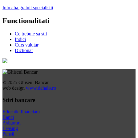
Intreaba gratuit specialistii
Functionalitati
Ce trebuie sa stii
Indici
Curs valutar
Dictionar
© 2025 Ghiseul Bancar
web design
www.dehalo.ro
Stiri bancare
Educatie financiara
Banci
Asigurari
Leasing
Pensii