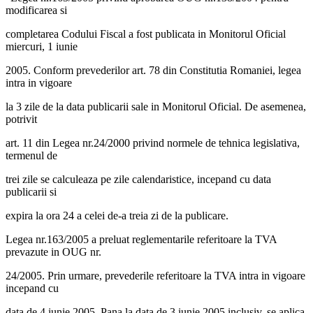
modificarea si
completarea Codului Fiscal a fost publicata in Monitorul Oficial
miercuri, 1 iunie
2005. Conform prevederilor art. 78 din Constitutia Romaniei, legea
intra in vigoare
la 3 zile de la data publicarii sale in Monitorul Oficial. De asemenea,
potrivit
art. 11 din Legea nr.24/2000 privind normele de tehnica legislativa,
termenul de
trei zile se calculeaza pe zile calendaristice, incepand cu data
publicarii si
expira la ora 24 a celei de-a treia zi de la publicare.
Legea nr.163/2005 a preluat reglementarile referitoare la TVA
prevazute in OUG nr.
24/2005. Prin urmare, prevederile referitoare la TVA intra in vigoare
incepand cu
data de 4 iunie 2005. Pana la data de 3 iunie 2005 inclusiv, se aplica