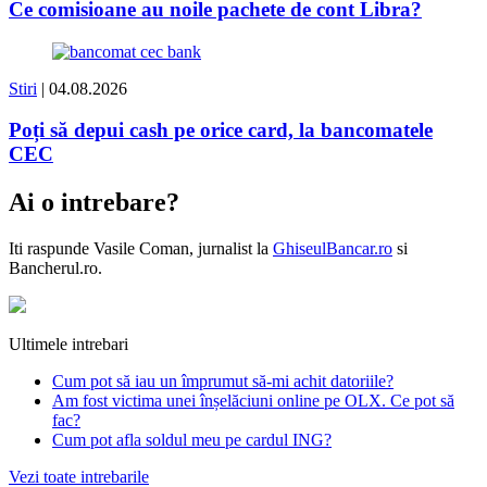
Ce comisioane au noile pachete de cont Libra?
Stiri
| 04.08.2026
Poți să depui cash pe orice card, la bancomatele
CEC
Ai o intrebare?
Iti raspunde
Vasile Coman
, jurnalist la
GhiseulBancar.ro
si
Bancherul.ro.
Ultimele intrebari
Cum pot să iau un împrumut să-mi achit datoriile?
Am fost victima unei înșelăciuni online pe OLX. Ce pot să
fac?
Cum pot afla soldul meu pe cardul ING?
Vezi toate intrebarile