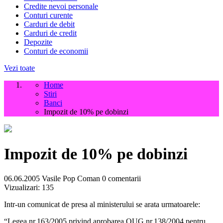
Credite nevoi personale
Conturi curente
Carduri de debit
Carduri de credit
Depozite
Conturi de economii
Vezi toate
Home
Stiri
Banci
Impozit de 10% pe dobinzi
Impozit de 10% pe dobinzi
06.06.2005
Vasile Pop Coman
0 comentarii
Vizualizari:
135
Intr-un comunicat de presa al ministerului se arata urmatoarele:
“Legea nr.163/2005 privind aprobarea OUG nr.138/2004 pentru