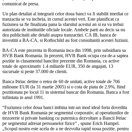
comunicat de presa.
Un plan detaliat al integrarii celor doua banci va fi stabilit imediat ce
tranzactia se va incheia, in cursul acestei veri. Este planificat ca
fuziunea sa fie finalizata pana la sfarsitul acestui an si ea va trebui
autorizata de institutiile oficiale locale. Ambele parti au decis sa nu
dea publicitatii alte detalii asupra tranzactiei. CA IB, banca de
investitii a BA-CA, si Rothschild au fost consultantii acestei fuziuni.
BA-CA este prezenta in Romania inca din 1998, prin subsidiara sa
HVB Bank Romania. In prezent, HVB Bank ocupa cea de-a saptea
pozitie in clasamentul bancilor prezente din Romania, cu active
totale de aproximativ 1.4 miliarde EUR, 350 de angajati, 13
sucursale si peste 37.000 de clienti.
Banca Þiriac detine o retea de 60 de unitati, active totale de 706
milioane EUR (la 31 martie 2005) si o cota de piata de 2.9%, fiind
pozitionata pe locul 11 in sistemul bancar din Romania. Banca a fost
infiintata in anul 1991.
“Fuziunea celor doua banci imbina intr-un mod ideal forta dovedita
de HVB Bank Romania pe segmentul corporativ, al operatiunilor de
trezorerie si private banking cu puternica dezvoltare a Bancii Þiriac
pe segmentul adresat persoanelor fizice” , spune Erich Hampel.
„Scopul nostru este acela de a ne dezvolta rapid noua pozitie, pentru