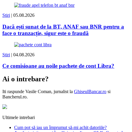
Stiri
| 05.08.2026
Dacă ești sunat de la BT, ANAF sau BNR pentru a
face o tranzacție, sigur este o fraudă
Stiri
| 04.08.2026
Ce comisioane au noile pachete de cont Libra?
Ai o intrebare?
Iti raspunde
Vasile Coman
, jurnalist la
GhiseulBancar.ro
si
Bancherul.ro.
Ultimele intrebari
Cum pot să iau un împrumut să-mi achit datoriile?