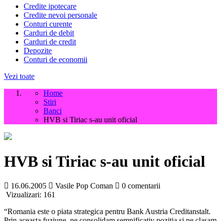
Credite ipotecare
Credite nevoi personale
Conturi curente
Carduri de debit
Carduri de credit
Depozite
Conturi de economii
Vezi toate
Home
Stiri
Banci
HVB si Tiriac s-au unit oficial
HVB si Tiriac s-au unit oficial
16.06.2005
Vasile Pop Coman
0 comentarii
Vizualizari:
161
“Romania este o piata strategica pentru Bank Austria Creditanstalt.
Prin aceasta fuziune, ne consolidam semnificativ pozitia si ne clasam