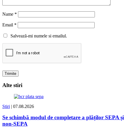
Name
*
Email
*
Salvează-mi numele si emailul.
Alte stiri
Stiri
| 07.08.2026
Se schimbă modul de completare a plăților SEPA și
non-SEPA