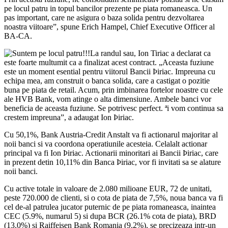
pe locul patru in topul bancilor prezente pe piata romaneasca. Un
pas important, care ne asigura o baza solida pentru dezvoltarea
noastra viitoare”, spune Erich Hampel, Chief Executive Officer al
BA-CA.
La randul sau, Ion Tiriac a declarat ca
este foarte multumit ca a finalizat acest contract. „Aceasta fuziune
este un moment esential pentru viitorul Bancii Þiriac. Impreuna cu
echipa mea, am construit o banca solida, care a castigat o pozitie
buna pe piata de retail. Acum, prin imbinarea fortelor noastre cu cele
ale HVB Bank, vom atinge o alta dimensiune. Ambele banci vor
beneficia de aceasta fuziune. Se potrivesc perfect. ªi vom continua sa
crestem impreuna”, a adaugat Ion Þiriac.
Cu 50,1%, Bank Austria-Credit Anstalt va fi actionarul majoritar al
noii banci si va coordona operatiunile acesteia. Celalalt actionar
principal va fi Ion Þiriac. Actionarii minoritari ai Bancii Þiriac, care
in prezent detin 10,11% din Banca Þiriac, vor fi invitati sa se alature
noii banci.
Cu active totale in valoare de 2.080 milioane EUR, 72 de unitati,
peste 720.000 de clienti, si o cota de piata de 7,5%, noua banca va fi
cel de-al patrulea jucator puternic de pe piata romaneasca, inaintea
CEC (5.9%, numarul 5) si dupa BCR (26.1% cota de piata), BRD
(13.0%) si Raiffeisen Bank Romania (9.2%), se precizeaza intr-un