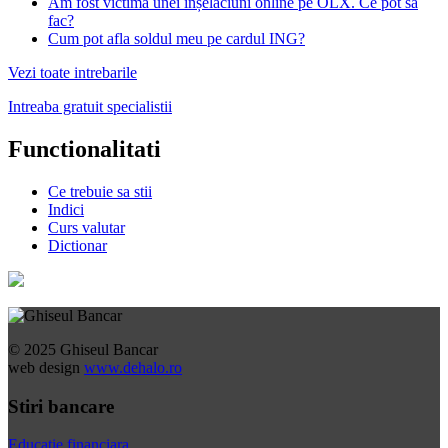
Am fost victima unei înșelăciuni online pe OLX. Ce pot să
fac?
Cum pot afla soldul meu pe cardul ING?
Vezi toate intrebarile
Intreaba gratuit specialistii
Functionalitati
Ce trebuie sa stii
Indici
Curs valutar
Dictionar
© 2025 Ghiseul Bancar
web design
www.dehalo.ro
Stiri bancare
Educatie financiara