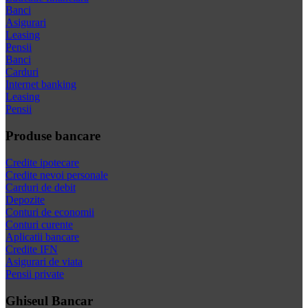
Banci
Asigurari
Leasing
Pensii
Banci
Carduri
Internet banking
Leasing
Pensii
Produse bancare
Credite ipotecare
Credite nevoi personale
Carduri de debit
Depozite
Conturi de economii
Conturi curente
Aplicatii bancare
Credite IFN
Asigurari de viata
Pensii private
Ghiseul Bancar