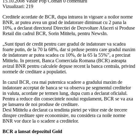
15.10.2008
Vasile Pop Coman
0 comentarii
Vizualizari:
219
Creditele acordate de BCR, dupa intrarea in vigoare a noilor norme
BNR, ar putea avea un grad de indatorare diminuat cu 2 pana la
10%, a declarat directorul Directiei de Dezvoltare Afaceri si Produse
Retail din cadrul BCR, Sorin Mititelu, pentru NewsIn.
„Sunt tipuri de credit pentru care gradul de indatorare va scadea
foarte putin, de la 70 la 68%, dar si prduse pentru care gradul maxim
de indatorare ar putea scadea cu 10%, de la 65 la 55%”, a precizat
Mititelu. In prezent, Banca Comerciala Romana (BCR) asteapta
avizul BNR pentru calculele depuse recent la banca centrala, privind
normele de creditare a populatiei.
In cazul BCR, cea mai puternica scadere a gradului maxim de
indatorare acceptat de banca se va observa pe segmentul creditelor
in valuta, acordate pe termen lung, dupa cum a declarat oficialul.
Pentru a reduce din consecintele noului regulament, BCR se va axa
pe lansarea de noi produse de creditare.
Desi Mititelu a declarat ca tendinta pietei pe viitor este de trecere
dinspre creditare spre economisire, nu considera ca noile norme
BNR vor duce la o scadere a creditelor.
BCR a lansat depozitul Gold