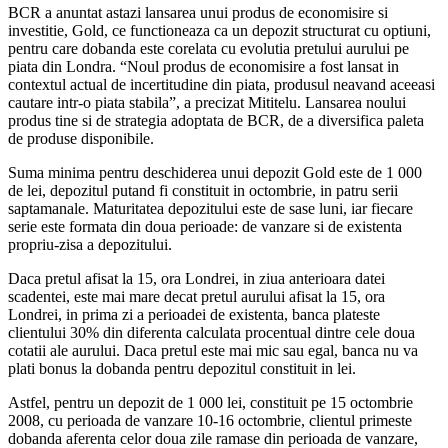
BCR a anuntat astazi lansarea unui produs de economisire si
investitie, Gold, ce functioneaza ca un depozit structurat cu optiuni,
pentru care dobanda este corelata cu evolutia pretului aurului pe
piata din Londra. “Noul produs de economisire a fost lansat in
contextul actual de incertitudine din piata, produsul neavand aceeasi
cautare intr-o piata stabila”, a precizat Mititelu. Lansarea noului
produs tine si de strategia adoptata de BCR, de a diversifica paleta
de produse disponibile.
Suma minima pentru deschiderea unui depozit Gold este de 1 000
de lei, depozitul putand fi constituit in octombrie, in patru serii
saptamanale. Maturitatea depozitului este de sase luni, iar fiecare
serie este formata din doua perioade: de vanzare si de existenta
propriu-zisa a depozitului.
Daca pretul afisat la 15, ora Londrei, in ziua anterioara datei
scadentei, este mai mare decat pretul aurului afisat la 15, ora
Londrei, in prima zi a perioadei de existenta, banca plateste
clientului 30% din diferenta calculata procentual dintre cele doua
cotatii ale aurului. Daca pretul este mai mic sau egal, banca nu va
plati bonus la dobanda pentru depozitul constituit in lei.
Astfel, pentru un depozit de 1 000 lei, constituit pe 15 octombrie
2008, cu perioada de vanzare 10-16 octombrie, clientul primeste
dobanda aferenta celor doua zile ramase din perioada de vanzare,