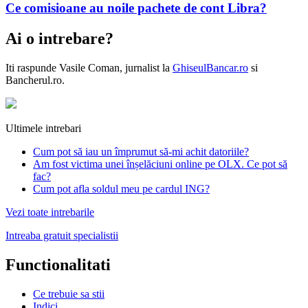
Ce comisioane au noile pachete de cont Libra?
Ai o intrebare?
Iti raspunde
Vasile Coman
, jurnalist la
GhiseulBancar.ro
si
Bancherul.ro.
Ultimele intrebari
Cum pot să iau un împrumut să-mi achit datoriile?
Am fost victima unei înșelăciuni online pe OLX. Ce pot să
fac?
Cum pot afla soldul meu pe cardul ING?
Vezi toate intrebarile
Intreaba gratuit specialistii
Functionalitati
Ce trebuie sa stii
Indici