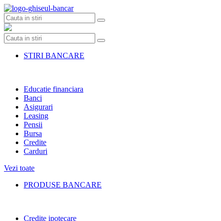
Skip
to
content
STIRI BANCARE
Educatie financiara
Banci
Asigurari
Leasing
Pensii
Bursa
Credite
Carduri
Vezi toate
PRODUSE BANCARE
Credite ipotecare