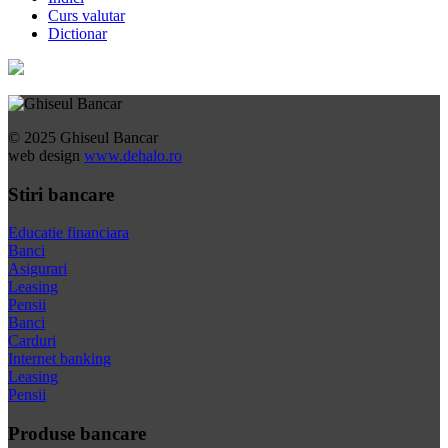
Curs valutar
Dictionar
© 2025 Ghiseul Bancar
web design
www.dehalo.ro
Stiri bancare
Educatie financiara
Banci
Asigurari
Leasing
Pensii
Banci
Carduri
Internet banking
Leasing
Pensii
Produse bancare