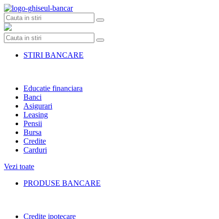
Skip
to
content
STIRI BANCARE
Educatie financiara
Banci
Asigurari
Leasing
Pensii
Bursa
Credite
Carduri
Vezi toate
PRODUSE BANCARE
Credite ipotecare