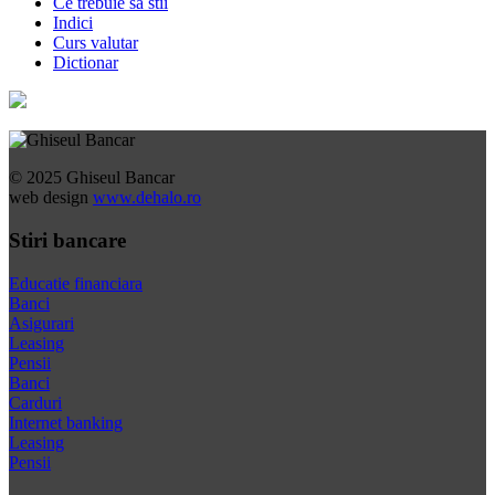
Ce trebuie sa stii
Indici
Curs valutar
Dictionar
© 2025 Ghiseul Bancar
web design
www.dehalo.ro
Stiri bancare
Educatie financiara
Banci
Asigurari
Leasing
Pensii
Banci
Carduri
Internet banking
Leasing
Pensii