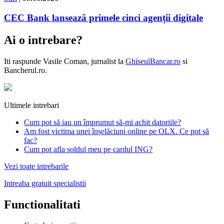
CEC Bank lansează primele cinci agenții digitale
Ai o intrebare?
Iti raspunde
Vasile Coman
, jurnalist la
GhiseulBancar.ro
si
Bancherul.ro.
Ultimele intrebari
Cum pot să iau un împrumut să-mi achit datoriile?
Am fost victima unei înșelăciuni online pe OLX. Ce pot să
fac?
Cum pot afla soldul meu pe cardul ING?
Vezi toate intrebarile
Intreaba gratuit specialistii
Functionalitati