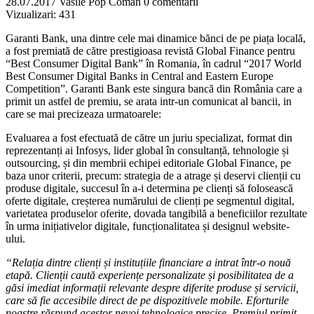
28.07.2017
Vasile Pop Coman
0 comentarii
Vizualizari:
431
Garanti Bank, una dintre cele mai dinamice bănci de pe piața locală,
a fost premiată de către prestigioasa revistă Global Finance pentru
“Best Consumer Digital Bank” în Romania, în cadrul “2017 World
Best Consumer Digital Banks in Central and Eastern Europe
Competition”. Garanti Bank este singura bancă din România care a
primit un astfel de premiu, se arata intr-un comunicat al bancii, in
care se mai precizeaza urmatoarele:
Evaluarea a fost efectuată de către un juriu specializat, format din
reprezentanți ai Infosys, lider global în consultanță, tehnologie și
outsourcing, și din membrii echipei editoriale Global Finance, pe
baza unor criterii, precum: strategia de a atrage și deservi clienții cu
produse digitale, succesul în a-i determina pe clienți să folosească
oferte digitale, creșterea numărului de clienți pe segmentul digital,
varietatea produselor oferite, dovada tangibilă a beneficiilor rezultate
în urma inițiativelor digitale, funcționalitatea și designul website-
ului.
“Relația dintre clienți și instituțiile financiare a intrat într-o nouă
etapă. Clienții caută experiențe personalizate și posibilitatea de a
găsi imediat informații relevante despre diferite produse și servicii,
care să fie accesibile direct de pe dispozitivele mobile. Eforturile
noastre răspund acestor nevoi tehnologice precise. Premiul primit