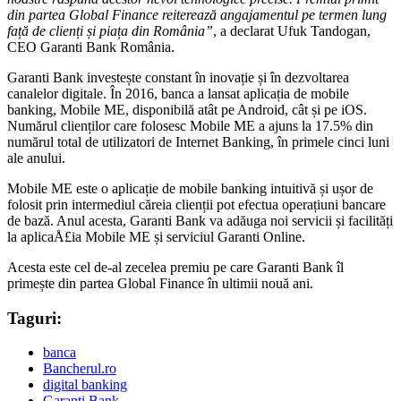
din partea Global Finance reiterează angajamentul pe termen lung
față de clienți și piața din România”
, a declarat Ufuk Tandogan,
CEO Garanti Bank România.
Garanti Bank investește constant în inovație și în dezvoltarea
canalelor digitale. În 2016, banca a lansat aplicația de mobile
banking, Mobile ME, disponibilă atât pe Android, cât și pe iOS.
Numărul clienților care folosesc Mobile ME a ajuns la 17.5% din
numărul total de utilizatori de Internet Banking, în primele cinci luni
ale anului.
Mobile ME este o aplicație de mobile banking intuitivă și ușor de
folosit prin intermediul căreia clienții pot efectua operațiuni bancare
de bază. Anul acesta, Garanti Bank va adăuga noi servicii și facilități
la aplicaÅ£ia Mobile ME și serviciul Garanti Online.
Acesta este cel de-al zecelea premiu pe care Garanti Bank îl
primește din partea Global Finance în ultimii nouă ani.
Taguri:
banca
Bancherul.ro
digital banking
Garanti Bank