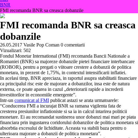
BNR
FMI recomanda BNR sa creasca dobanzile
FMI recomanda BNR sa creasca
dobanzile
26.05.2017
Vasile Pop Coman
0 comentarii
Vizualizari:
502
Fondul Monetar International (FMI) recomanda Bancii Nationale a
Romaniei (BNR) sa majoreze dobanzile pietei financiare interbancare
(ROBOR), pentru a pregati o viitoare crestere a dobanzii de politica
monetara, in prezent de 1,75%, in contextul intensificarii inflatiei.
In acelasi timp, BNR apreciaza, in raportul asupra stabilitatii financiare
ca principalul risc este de majorare a dobanzilor, insa este de natura
externa, ce poate aparea in cazul „deteriorarii rapide a increderii
investitorilor in economiile emergente”.
Intr-un
comunicat al FMI
publicat astazi se arata urmatoarele:
“Conducerea FMI a incurajat BNR sa ramana vigilenta fata de
cresterea presiunilor inflationiste si sa ia in calcul intarirea politicii
monetare. Ei au recomandat sustinerea unor dobanzi mai mari pe piata
financiara prin ingustarea coridorului dobanzilor de politica monetara si
absorbtia excesului de lichiditate. Aceasta va stabili baza pentru o
ulterioara majorare a dobanzii de politica monetara”.