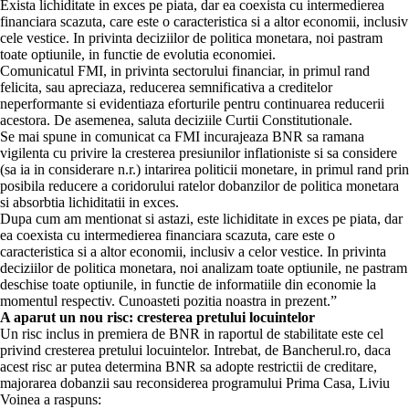
Exista lichiditate in exces pe piata, dar ea coexista cu intermedierea
financiara scazuta, care este o caracteristica si a altor economii, inclusiv
cele vestice. In privinta deciziilor de politica monetara, noi pastram
toate optiunile, in functie de evolutia economiei.
Comunicatul FMI, in privinta sectorului financiar, in primul rand
felicita, sau apreciaza, reducerea semnificativa a creditelor
neperformante si evidentiaza eforturile pentru continuarea reducerii
acestora. De asemenea, saluta deciziile Curtii Constitutionale.
Se mai spune in comunicat ca FMI incurajeaza BNR sa ramana
vigilenta cu privire la cresterea presiunilor inflationiste si sa considere
(sa ia in considerare n.r.) intarirea politicii monetare, in primul rand prin
posibila reducere a coridorului ratelor dobanzilor de politica monetara
si absorbtia lichiditatii in exces.
Dupa cum am mentionat si astazi, este lichiditate in exces pe piata, dar
ea coexista cu intermedierea financiara scazuta, care este o
caracteristica si a altor economii, inclusiv a celor vestice. In privinta
deciziilor de politica monetara, noi analizam toate optiunile, ne pastram
deschise toate optiunile, in functie de informatiile din economie la
momentul respectiv. Cunoasteti pozitia noastra in prezent.”
A aparut un nou risc: cresterea pretului locuintelor
Un risc inclus in premiera de BNR in raportul de stabilitate este cel
privind cresterea pretului locuintelor. Intrebat, de Bancherul.ro, daca
acest risc ar putea determina BNR sa adopte restrictii de creditare,
majorarea dobanzii sau reconsiderea programului Prima Casa, Liviu
Voinea a raspuns: