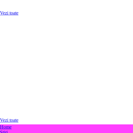
Carduri
Vezi toate
PRODUSE BANCARE
Credite ipotecare
Credite nevoi personale
Conturi curente
Carduri de debit
Carduri de credit
Depozite
Conturi de economii
Vezi toate
Home
Stiri