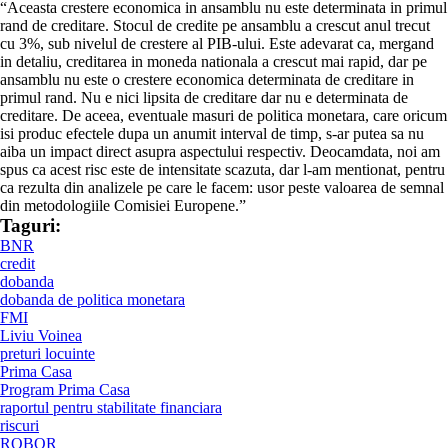
“Aceasta crestere economica in ansamblu nu este determinata in primul
rand de creditare. Stocul de credite pe ansamblu a crescut anul trecut
cu 3%, sub nivelul de crestere al PIB-ului. Este adevarat ca, mergand
in detaliu, creditarea in moneda nationala a crescut mai rapid, dar pe
ansamblu nu este o crestere economica determinata de creditare in
primul rand. Nu e nici lipsita de creditare dar nu e determinata de
creditare. De aceea, eventuale masuri de politica monetara, care oricum
isi produc efectele dupa un anumit interval de timp, s-ar putea sa nu
aiba un impact direct asupra aspectului respectiv. Deocamdata, noi am
spus ca acest risc este de intensitate scazuta, dar l-am mentionat, pentru
ca rezulta din analizele pe care le facem: usor peste valoarea de semnal
din metodologiile Comisiei Europene.”
Taguri:
BNR
credit
dobanda
dobanda de politica monetara
FMI
Liviu Voinea
preturi locuinte
Prima Casa
Program Prima Casa
raportul pentru stabilitate financiara
riscuri
ROBOR