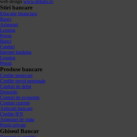
web design
www.dehalo.ro
Stiri bancare
Educatie financiara
Banci
Asigurari
Leasing
Pensii
Banci
Carduri
Internet banking
Leasing
Pensii
Produse bancare
Credite ipotecare
Credite nevoi personale
Carduri de debit
Depozite
Conturi de economii
Conturi curente
Aplicatii bancare
Credite IFN
Asigurari de viata
Pensii private
Ghiseul Bancar