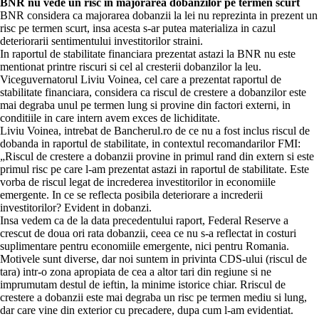
BNR nu vede un risc in majorarea dobanzilor pe termen scurt
BNR considera ca majorarea dobanzii la lei nu reprezinta in prezent un
risc pe termen scurt, insa acesta s-ar putea materializa in cazul
deteriorarii sentimentului investitorilor straini.
In raportul de stabilitate financiara prezentat astazi la BNR nu este
mentionat printre riscuri si cel al cresterii dobanzilor la leu.
Viceguvernatorul Liviu Voinea, cel care a prezentat raportul de
stabilitate financiara, considera ca riscul de crestere a dobanzilor este
mai degraba unul pe termen lung si provine din factori externi, in
conditiile in care intern avem exces de lichiditate.
Liviu Voinea, intrebat de Bancherul.ro de ce nu a fost inclus riscul de
dobanda in raportul de stabilitate, in contextul recomandarilor FMI:
„Riscul de crestere a dobanzii provine in primul rand din extern si este
primul risc pe care l-am prezentat astazi in raportul de stabilitate. Este
vorba de riscul legat de increderea investitorilor in economiile
emergente. In ce se reflecta posibila deteriorare a increderii
investitorilor? Evident in dobanzi.
Insa vedem ca de la data precedentului raport, Federal Reserve a
crescut de doua ori rata dobanzii, ceea ce nu s-a reflectat in costuri
suplimentare pentru economiile emergente, nici pentru Romania.
Motivele sunt diverse, dar noi suntem in privinta CDS-ului (riscul de
tara) intr-o zona apropiata de cea a altor tari din regiune si ne
imprumutam destul de ieftin, la minime istorice chiar. Rriscul de
crestere a dobanzii este mai degraba un risc pe termen mediu si lung,
dar care vine din exterior cu precadere, dupa cum l-am evidentiat.