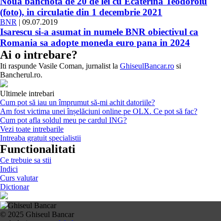
Noua bancnota de 20 de lei cu Ecaterina Teodoroiu
(foto), in circulatie din 1 decembrie 2021
BNR
| 09.07.2019
Isarescu si-a asumat in numele BNR obiectivul ca
Romania sa adopte moneda euro pana in 2024
Ai o intrebare?
Iti raspunde
Vasile Coman
, jurnalist la
GhiseulBancar.ro
si
Bancherul.ro.
Ultimele intrebari
Cum pot să iau un împrumut să-mi achit datoriile?
Am fost victima unei înșelăciuni online pe OLX. Ce pot să fac?
Cum pot afla soldul meu pe cardul ING?
Vezi toate intrebarile
Intreaba gratuit specialistii
Functionalitati
Ce trebuie sa stii
Indici
Curs valutar
Dictionar
© 2025 Ghiseul Bancar