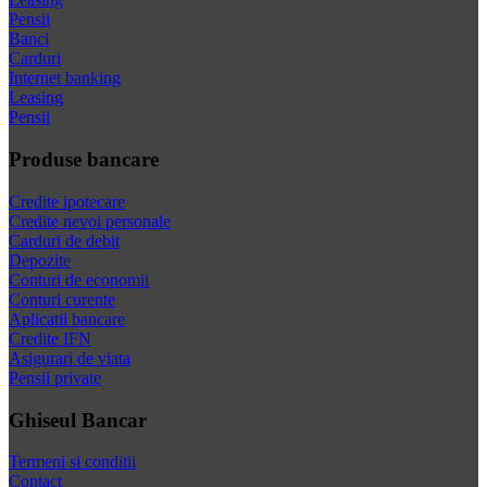
Pensii
Banci
Carduri
Internet banking
Leasing
Pensii
Produse bancare
Credite ipotecare
Credite nevoi personale
Carduri de debit
Depozite
Conturi de economii
Conturi curente
Aplicatii bancare
Credite IFN
Asigurari de viata
Pensii private
Ghiseul Bancar
Termeni si conditii
Contact