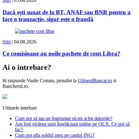
Stiri
| 05.08.2026
Dacă ești sunat de la BT, ANAF sau BNR pentru a
face o tranzacție, sigur este o fraudă
Stiri
| 04.08.2026
Ce comisioane au noile pachete de cont Libra?
Ai o intrebare?
Iti raspunde
Vasile Coman
, jurnalist la
GhiseulBancar.ro
si
Bancherul.ro.
Ultimele intrebari
Cum pot să iau un împrumut să-mi achit datoriile?
Am fost victima unei înșelăciuni online pe OLX. Ce pot să
fac?
Cum pot afla soldul meu pe cardul ING?