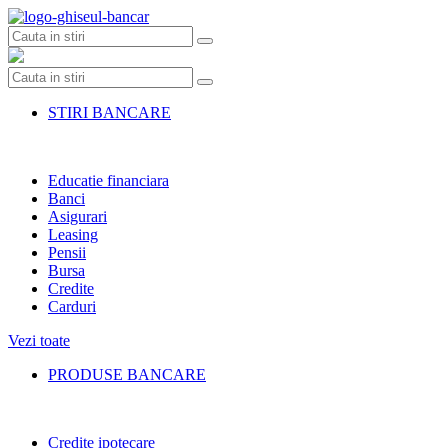
Skip
to
content
STIRI BANCARE
Educatie financiara
Banci
Asigurari
Leasing
Pensii
Bursa
Credite
Carduri
Vezi toate
PRODUSE BANCARE
Credite ipotecare