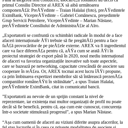
primul Consiliu Director al AREX să aibă următoarea
componenÅ£ă: PreÅŸedinte – Traian Halalai (foto), preÅŸedintele
EximBank, VicepreÅŸedinte – Gabriel Comănescu, președintele
Grup Servicii Petroliere, VicepreÅŸedinte – Marian Năstase,
preÅŸedintele Consiliului de AdministraÅ£ie al Alro.
„Exportatorii se confruntă cu schimbări radicale în modul de a face
afaceri internaționale ÅŸi trebuie să fie pregătiÅ£i pentru a face
faÅ£ă provocărilor de pe pieÅ£ele externe. AREX va fi ingredientul
care va face diferenÅ£a pentru că, aÅŸa cum se arată ÅŸi în
proiectul strategiei de export până în 2020, noul mediu internațional
de afaceri va favoriza organizațiile inovative sub toate aspectele,
care se bazează pe networking, capacitate crescândă de asociere sau
cooperare în reÅ£ea. Or, AREX tocmai acest lucru îÅŸi propune,
ca prin îmbinarea expertizei membrilor săi să întărească prezenÅ£a
companiilor româneÅŸti în străinătate”, a spus Traian Halalai,
preÅŸedintele EximBank, citat in comunicatul bancii.
”Exportatorii au nevoie de un sprijin constant la nivel de
reprezentare, iar existența mai multor organizații de profil nu poate
decât să fie benefică, pentru că, așa cum este cunoscut, concurența
într-o societate stimulează progresul”, a spus Marian Năstase.
“Așa cum oamenii de afaceri au viziuni diferite asupra afacerilor, la
fel stau lucrurile și în ceea ce privește modalitatea de asociere și