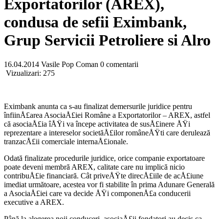
Exportatorilor (AREX),
condusa de sefii Eximbank,
Grup Servicii Petroliere si Alro
16.04.2014
Vasile Pop Coman
0 comentarii
Vizualizari:
275
Eximbank anunta ca s-au finalizat demersurile juridice pentru
înfiinÅ£area AsociaÅ£iei Române a Exportatorilor – AREX, astfel
că asociaÅ£ia îÅŸi va începe activitatea de susÅ£inere ÅŸi
reprezentare a intereselor societăÅ£ilor româneÅŸti care derulează
tranzacÅ£ii comerciale internaÅ£ionale.
Odată finalizate procedurile juridice, orice companie exportatoare
poate deveni membră AREX, calitate care nu implică nicio
contribuÅ£ie financiară. Cât priveÅŸte direcÅ£iile de acÅ£iune
imediat următoare, acestea vor fi stabilite în prima Adunare Generală
a AsociaÅ£iei care va decide ÅŸi componenÅ£a conducerii
executive a AREX.
Până la alegerea noii conduceri, asociaÅ£ii fondatori au decis ca