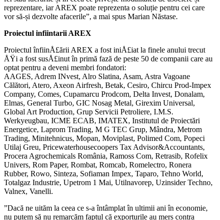
reprezentare, iar AREX poate reprezenta o soluție pentru cei care
vor să-și dezvolte afacerile”, a mai spus Marian Năstase.
Proiectul infiintarii AREX
Proiectul înfiinÅ£ării AREX a fost iniÅ£iat la finele anului trecut
ÅŸi a fost susÅ£inut în primă fază de peste 50 de companii care au
optat pentru a deveni membri fondatori:
AAGES, Adrem INvest, Alro Slatina, Asam, Astra Vagoane
Călători, Atero, Axeon Airfresh, Betak, Cesiro, Chircu Prod-Impex
Company, Comes, Cupamarcu Prodcom, Delta Invest, Donalam,
Elmas, General Turbo, GIC Nosag Metal, Girexim Universal,
Global Art Production, Grup Servicii Petroliere, I.M.S.
Werkyeugbau, ICME ECAB, IMATEX, Institutul de Proiectări
Energetice, Laprom Trading, M G TEC Grup, Mândra, Metrom
Trading, Minitehnicus, Mopan, Moviplast, Polimed Com, Popeci
Utilaj Greu, Pricewaterhousecoopers Tax Advisor&Accountants,
Procera Agrochemicals România, Ramoss Com, Retrasib, Rofelix
Univers, Rom Paper, Rombat, Romcab, Romelectro, Ronera
Rubber, Rowo, Sinteza, Sofiaman Impex, Taparo, Tehno World,
Totalgaz Industrie, Upetrom 1 Mai, Utilnavorep, Uzinsider Techno,
Valnex, Vanelli.
”Dacă ne uităm la ceea ce s-a întâmplat în ultimii ani în economie,
nu putem să nu remarcăm faptul că exporturile au mers contra