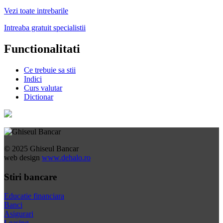
Vezi toate intrebarile
Intreaba gratuit specialistii
Functionalitati
Ce trebuie sa stii
Indici
Curs valutar
Dictionar
© 2025 Ghiseul Bancar
web design
www.dehalo.ro
Stiri bancare
Educatie financiara
Banci
Asigurari
Leasing