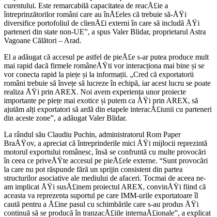
curentului. Este remarcabilă capacitatea de reacÅ£ie a
întreprinzătorilor români care au înÅ£eles că trebuie să-ÅŸi
diversifice portofoliul de clienÅ£i externi în care să includă ÅŸi
parteneri din state non-UE”, a spus Valer Blidar, proprietarul Astra
Vagoane Călători – Arad.
El a adăugat că accesul pe astfel de pieÅ£e s-ar putea produce mult
mai rapid dacă firmele româneÅŸti vor interacționa mai bine și se
vor conecta rapid la piețe și la informații. „Cred că exportatorii
români trebuie să învețe să lucreze în echipă, iar acest lucru se poate
realiza ÅŸi prin AREX. Noi avem experiența unor proiecte
importante pe piețe mai exotice și putem ca ÅŸi prin AREX, să
ajutăm alți exportatori să ardă din etapele interacÅ£iunii cu parteneri
din aceste zone”, a adăugat Valer Blidar.
La rândul său Claudiu Puchin, administratorul Rom Paper
BraÅŸov, a apreciat că întreprinderile mici ÅŸi mijlocii reprezintă
motorul exportului românesc, însă se confruntă cu multe provocări
în ceea ce priveÅŸte accesul pe pieÅ£ele externe. “Sunt provocări
la care nu pot răspunde fără un sprijin consistent din partea
structurilor asociative ale mediului de afaceri. Tocmai de aceea ne-
am implicat ÅŸi susÅ£inem proiectul AREX, convinÅŸi fiind că
aceasta va reprezenta suportul pe care IMM-urile exportatoare îl
caută pentru a Å£ine pasul cu schimbările care s-au produs ÅŸi
continuă să se producă în tranzacÅ£iile internaÅ£ionale”, a explicat