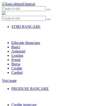
Skip
to
content
STIRI BANCARE
Educatie financiara
Banci
Asigurari
Leasing
Pensii
Bursa
Credite
Carduri
Vezi toate
PRODUSE BANCARE
Credite ipotecare