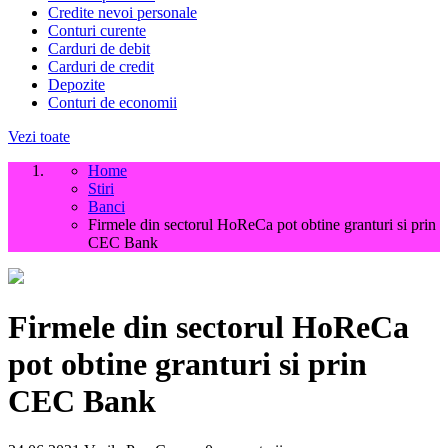
Credite nevoi personale
Conturi curente
Carduri de debit
Carduri de credit
Depozite
Conturi de economii
Vezi toate
Home
Stiri
Banci
Firmele din sectorul HoReCa pot obtine granturi si prin
CEC Bank
Firmele din sectorul HoReCa
pot obtine granturi si prin
CEC Bank