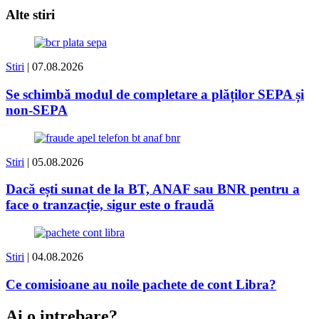
Alte stiri
Stiri
| 07.08.2026
Se schimbă modul de completare a plăților SEPA și
non-SEPA
Stiri
| 05.08.2026
Dacă ești sunat de la BT, ANAF sau BNR pentru a
face o tranzacție, sigur este o fraudă
Stiri
| 04.08.2026
Ce comisioane au noile pachete de cont Libra?
Ai o intrebare?