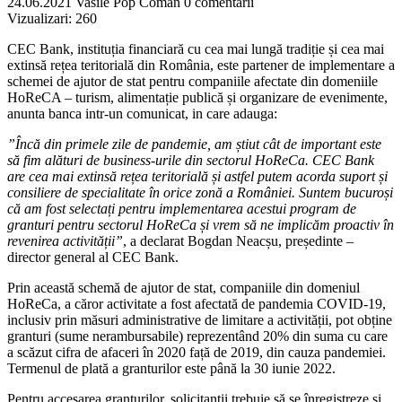
24.06.2021
Vasile Pop Coman
0 comentarii
Vizualizari:
260
CEC Bank, instituția financiară cu cea mai lungă tradiție și cea mai
extinsă rețea teritorială din România, este partener de implementare a
schemei de ajutor de stat pentru companiile afectate din domeniile
HoReCA – turism, alimentație publică și organizare de evenimente,
anunta banca intr-un comunicat, in care adauga:
”Încă din primele zile de pandemie, am știut cât de important este
să fim alături de business-urile din sectorul HoReCa. CEC Bank
are cea mai extinsă rețea teritorială și astfel putem acorda suport și
consiliere de specialitate în orice zonă a României. Suntem bucuroși
că am fost selectați pentru implementarea acestui program de
granturi pentru sectorul HoReCa și vrem să ne implicăm proactiv în
revenirea activității”
, a declarat Bogdan Neacșu, președinte –
director general al CEC Bank.
Prin această schemă de ajutor de stat, companiile din domeniul
HoReCa, a căror activitate a fost afectată de pandemia COVID-19,
inclusiv prin măsuri administrative de limitare a activității, pot obține
granturi (sume nerambursabile) reprezentând 20% din suma cu care
a scăzut cifra de afaceri în 2020 față de 2019, din cauza pandemiei.
Termenul de plată a granturilor este până la 30 iunie 2022.
Pentru accesarea granturilor, solicitanții trebuie să se înregistreze și