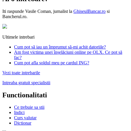
Iti raspunde
Vasile Coman
, jurnalist la
GhiseulBancar.ro
si
Bancherul.ro.
Ultimele intrebari
Cum pot să iau un împrumut să-mi achit datoriile?
Am fost victima unei înșelăciuni online pe OLX. Ce pot să
fac?
Cum pot afla soldul meu pe cardul ING?
Vezi toate intrebarile
Intreaba gratuit specialistii
Functionalitati
Ce trebuie sa stii
Indici
Curs valutar
Dictionar