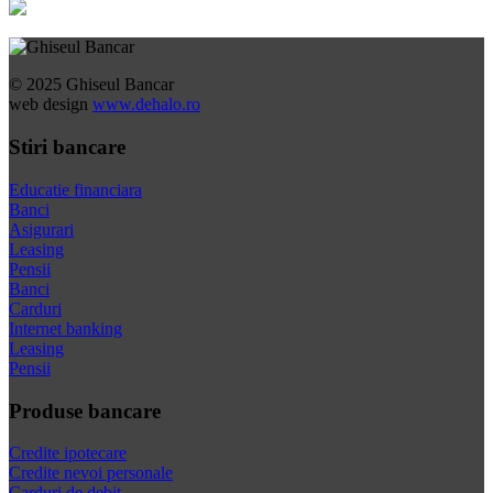
© 2025 Ghiseul Bancar
web design
www.dehalo.ro
Stiri bancare
Educatie financiara
Banci
Asigurari
Leasing
Pensii
Banci
Carduri
Internet banking
Leasing
Pensii
Produse bancare
Credite ipotecare
Credite nevoi personale
Carduri de debit