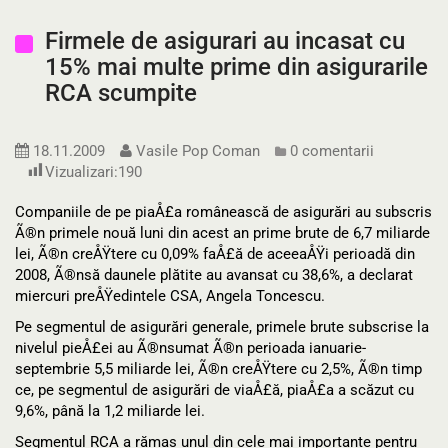
Firmele de asigurari au incasat cu
15% mai multe prime din asigurarile
RCA scumpite
18.11.2009
Vasile Pop Coman
0 comentarii
Vizualizari:
190
Companiile de pe piaÅ£a românească de asigurări au subscris
Ã®n primele nouă luni din acest an prime brute de 6,7 miliarde
lei, Ã®n creÅŸtere cu 0,09% faÅ£ă de aceeaÅŸi perioadă din
2008, Ã®nsă daunele plătite au avansat cu 38,6%, a declarat
miercuri preÅŸedintele CSA, Angela Toncescu.
Pe segmentul de asigurări generale, primele brute subscrise la
nivelul pieÅ£ei au Ã®nsumat Ã®n perioada ianuarie-
septembrie 5,5 miliarde lei, Ã®n creÅŸtere cu 2,5%, Ã®n timp
ce, pe segmentul de asigurări de viaÅ£ă, piaÅ£a a scăzut cu
9,6%, până la 1,2 miliarde lei.
Segmentul RCA a rămas unul din cele mai importante pentru