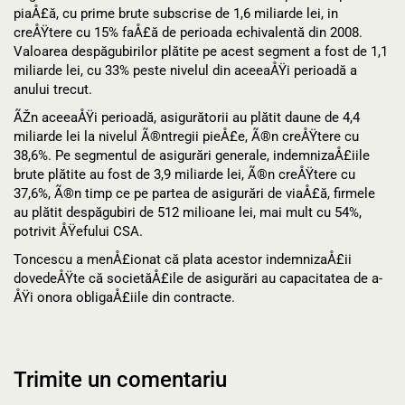
piaÅ£ă, cu prime brute subscrise de 1,6 miliarde lei, in
creÅŸtere cu 15% faÅ£ă de perioada echivalentă din 2008.
Valoarea despăgubirilor plătite pe acest segment a fost de 1,1
miliarde lei, cu 33% peste nivelul din aceeaÅŸi perioadă a
anului trecut.
ÃŽn aceeaÅŸi perioadă, asigurătorii au plătit daune de 4,4
miliarde lei la nivelul Ã®ntregii pieÅ£e, Ã®n creÅŸtere cu
38,6%. Pe segmentul de asigurări generale, indemnizaÅ£iile
brute plătite au fost de 3,9 miliarde lei, Ã®n creÅŸtere cu
37,6%, Ã®n timp ce pe partea de asigurări de viaÅ£ă, firmele
au plătit despăgubiri de 512 milioane lei, mai mult cu 54%,
potrivit ÅŸefului CSA.
Toncescu a menÅ£ionat că plata acestor indemnizaÅ£ii
dovedeÅŸte că societăÅ£ile de asigurări au capacitatea de a-
ÅŸi onora obligaÅ£iile din contracte.
Trimite un comentariu