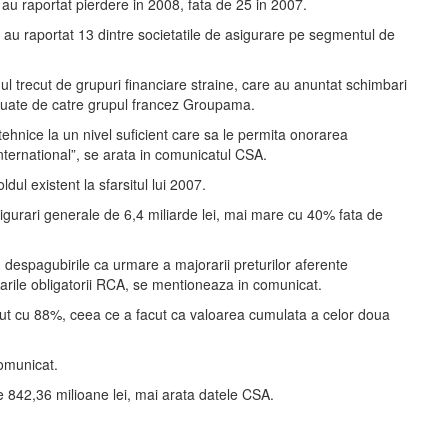
i au raportat pierdere in 2008, fata de 25 in 2007.
e au raportat 13 dintre societatile de asigurare pe segmentul de
ul trecut de grupuri financiare straine, care au anuntat schimbari
preluate de catre grupul francez Groupama.
ehnice la un nivel suficient care sa le permita onorarea
nternational”, se arata in comunicatul CSA.
dul existent la sfarsitul lui 2007.
asigurari generale de 6,4 miliarde lei, mai mare cu 40% fata de
cu despagubirile ca urmare a majorarii preturilor aferente
rarile obligatorii RCA, se mentioneaza in comunicat.
scut cu 88%, ceea ce a facut ca valoarea cumulata a celor doua
comunicat.
 de 842,36 milioane lei, mai arata datele CSA.