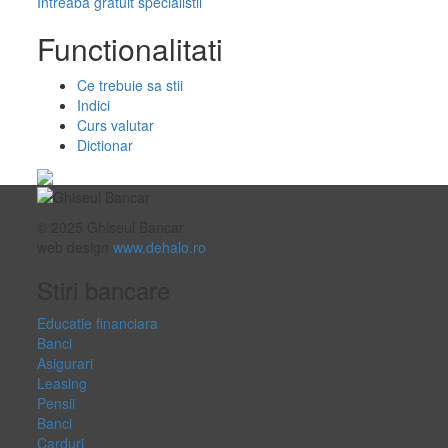
Intreaba gratuit specialistii
Functionalitati
Ce trebuie sa stii
Indici
Curs valutar
Dictionar
© 2025 Ghiseul Bancar
web design
www.dehalo.ro
Stiri bancare
Educatie financiara
Banci
Asigurari
Leasing
Pensii
Banci
Carduri