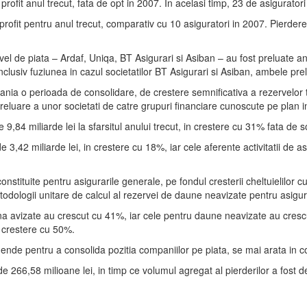
rofit anul trecut, fata de opt in 2007. In acelasi timp, 23 de asigurator
 profit pentru anul trecut, comparativ cu 10 asiguratori in 2007. Pierder
el de piata – Ardaf, Uniqa, BT Asigurari si Asiban – au fost preluate an
– inclusiv fuziunea in cazul societatilor BT Asigurari si Asiban, ambele 
nia o perioada de consolidare, de crestere semnificativa a rezervelor t
reluare a unor societati de catre grupuri financiare cunoscute pe plan i
,84 miliarde lei la sfarsitul anului trecut, in crestere cu 31% fata de sol
e 3,42 miliarde lei, in crestere cu 18%, iar cele aferente activitatii de 
nstituite pentru asigurarile generale, pe fondul cresterii cheltuielilor 
etodologii unitare de calcul al rezervei de daune neavizate pentru asigu
auna avizate au crescut cu 41%, iar cele pentru daune neavizate au cre
in crestere cu 50%.
ividende pentru a consolida pozitia companiilor pe piata, se mai arata in 
t de 266,58 milioane lei, in timp ce volumul agregat al pierderilor a fost