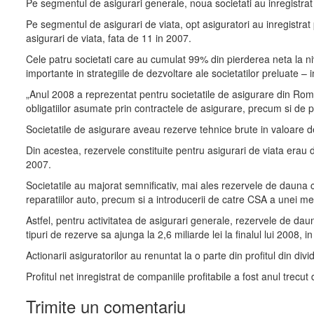
Pe segmentul de asigurari generale, noua societati au inregistrat p
Pe segmentul de asigurari de viata, opt asiguratori au inregistrat
asigurari de viata, fata de 11 in 2007.
Cele patru societati care au cumulat 99% din pierderea neta la niv
importante in strategiile de dezvoltare ale societatilor preluate 
„Anul 2008 a reprezentat pentru societatile de asigurare din Roma
obligatiilor asumate prin contractele de asigurare, precum si de p
Societatile de asigurare aveau rezerve tehnice brute in valoare de 9
Din acestea, rezervele constituite pentru asigurari de viata erau d
2007.
Societatile au majorat semnificativ, mai ales rezervele de dauna co
reparatiilor auto, precum si a introducerii de catre CSA a unei m
Astfel, pentru activitatea de asigurari generale, rezervele de d
tipuri de rezerve sa ajunga la 2,6 miliarde lei la finalul lui 2008, 
Actionarii asiguratorilor au renuntat la o parte din profitul din d
Profitul net inregistrat de companiile profitabile a fost anul trecu
Trimite un comentariu