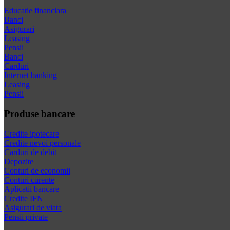
Educatie financiara
Banci
Asigurari
Leasing
Pensii
Banci
Carduri
Internet banking
Leasing
Pensii
Produse bancare
Credite ipotecare
Credite nevoi personale
Carduri de debit
Depozite
Conturi de economii
Conturi curente
Aplicatii bancare
Credite IFN
Asigurari de viata
Pensii private