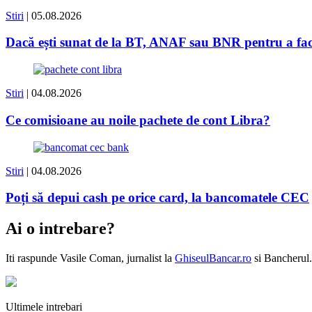
Stiri
| 05.08.2026
Dacă ești sunat de la BT, ANAF sau BNR pentru a face 
Stiri
| 04.08.2026
Ce comisioane au noile pachete de cont Libra?
Stiri
| 04.08.2026
Poți să depui cash pe orice card, la bancomatele CEC
Ai o intrebare?
Iti raspunde
Vasile Coman
, jurnalist la
GhiseulBancar.ro
si Bancherul.
Ultimele intrebari