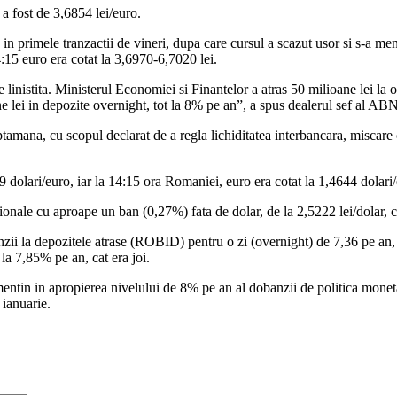
 fost de 3,6854 lei/euro.
in primele tranzactii de vineri, dupa care cursul a scazut usor si s-a men
4:15 euro era cotat la 3,6970-6,7020 lei.
 de linistita. Ministerul Economiei si Finantelor a atras 50 milioane lei
lioane lei in depozite overnight, tot la 8% pe an”, a spus dealerul sef
aptamana, cu scopul declarat de a regla lichiditatea interbancara, miscare 
659 dolari/euro, iar la 14:15 ora Romaniei, euro era cotat la 1,4644 dolari
onale cu aproape un ban (0,27%) fata de dolar, de la 2,5222 lei/dolar, cat
banzii la depozitele atrase (ROBID) pentru o zi (overnight) de 7,36 pe an,
a 7,85% pe an, cat era joi.
mentin in apropierea nivelului de 8% pe an al dobanzii de politica monetar
 ianuarie.