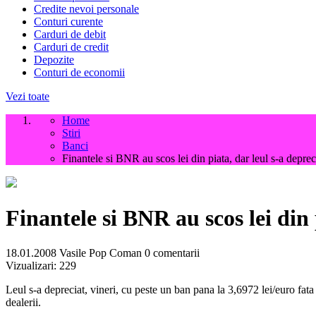
Credite nevoi personale
Conturi curente
Carduri de debit
Carduri de credit
Depozite
Conturi de economii
Vezi toate
Home
Stiri
Banci
Finantele si BNR au scos lei din piata, dar leul s-a deprec
Finantele si BNR au scos lei din 
18.01.2008
Vasile Pop Coman
0 comentarii
Vizualizari:
229
Leul s-a depreciat, vineri, cu peste un ban pana la 3,6972 lei/euro fata
dealerii.