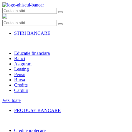
Skip
to
content
STIRI BANCARE
Educatie financiara
Banci
Asigurari
Leasing
Pensii
Bursa
Credite
Carduri
Vezi toate
PRODUSE BANCARE
Credite ipotecare