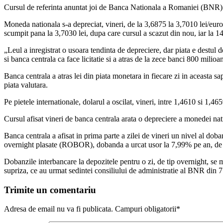
Cursul de referinta anuntat joi de Banca Nationala a Romaniei (BNR) a
Moneda nationala s-a depreciat, vineri, de la 3,6875 la 3,7010 lei/euro 
scumpit pana la 3,7030 lei, dupa care cursul a scazut din nou, iar la 1
„Leul a inregistrat o usoara tendinta de depreciere, dar piata e destul
si banca centrala ca face licitatie si a atras de la zece banci 800 mi
Banca centrala a atras lei din piata monetara in fiecare zi in aceasta s
piata valutara.
Pe pietele internationale, dolarul a oscilat, vineri, intre 1,4610 si 1,4
Cursul afisat vineri de banca centrala arata o depreciere a monedei nati
Banca centrala a afisat in prima parte a zilei de vineri un nivel al do
overnight plasate (ROBOR), dobanda a urcat usor la 7,99% pe an, de l
Dobanzile interbancare la depozitele pentru o zi, de tip overnight, se 
supriza, ce au urmat sedintei consiliului de administratie al BNR din 7
Trimite un comentariu
Adresa de email nu va fi publicata. Campuri obligatorii*