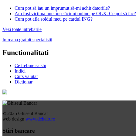
Cum pot să iau un împrumut să-mi achit datoriile?
Am fost victima unei înșelăciuni online pe OLX. Ce pot să fac?
Cum pot afla soldul meu pe cardul ING?
Vezi toate intrebarile
Intreaba gratuit specialistii
Functionalitati
Ce trebuie sa stii
Indici
Curs valutar
Dictionar
© 2025 Ghiseul Bancar
web design
www.dehalo.ro
Stiri bancare