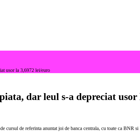
iat usor la 3,6972 lei/euro
piata, dar leul s-a depreciat usor 
 de cursul de referinta anuntat joi de banca centrala, cu toate ca BNR si 