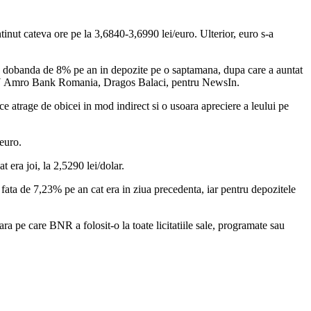
tinut cateva ore pe la 3,6840-3,6990 lei/euro. Ulterior, euro s-a
 la o dobanda de 8% pe an in depozite pe o saptamana, dupa care a auntat
 al ABN Amro Bank Romania, Dragos Balaci, pentru NewsIn.
ce atrage de obicei in mod indirect si o usoara apreciere a leului pe
/euro.
 era joi, la 2,5290 lei/dolar.
 fata de 7,23% pe an cat era in ziua precedenta, iar pentru depozitele
a pe care BNR a folosit-o la toate licitatiile sale, programate sau