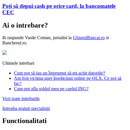
Poți să depui cash pe orice card, la bancomatele
CEC
Ai o intrebare?
Iti raspunde
Vasile Coman
, jurnalist la
GhiseulBancar.ro
si
Bancherul.ro.
Ultimele intrebari
Cum pot să iau un împrumut să-mi achit datoriile?
Am fost victima unei înșelăciuni online pe OLX. Ce pot să
fac?
Cum pot afla soldul meu pe cardul ING?
Vezi toate intrebarile
Intreaba gratuit specialistii
Functionalitati