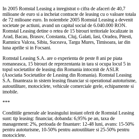
In 2005 Romstal Leasing a inregistrat o cifra de afaceri de 40,7
milioane de euro si a incheiat contracte de leasing cu o valoare totala
de 72 milioane euro. In noiembrie 2005 Romstal Leasing a devenit
societate pe actiuni, avand un capital social de 6.040.000 RON.
Romstal Leasing detine o retea de 15 birouri teritoriale localizate in
Arad, Bacau, Brasov, Constanta, Cluj, Galati, Iasi, Oradea, Pitesti,
Ramnicu Valcea, Sibiu, Suceava, Targu Mures, Timisoara, iar din
luna aprilie si in Focsani.
Romstal Leasing S.A. are o experienta de peste 8 ani pe piata
romaneasca, 15 birouri de reprezentanta in tara si ocupa locul 5 in
topul societatilor de leasing din Romania intocmit de ASLR
(Asociatia Societatilor de Leasing din Romania). Romstal Leasing
S.A. finanteaza in sistem leasing financiar si operational autoturisme,
autoutilitare, motociclete, vehicule comerciale grele, echipamente si
imobile.
***
Conditiile generale ale leasingului instant oferit de Romstal Leasing
sunt: tip leasing: financiar, dobanda: 6,95% pe an, taxa de
management: 2%, perioada de finantare: 12-48 luni, avans: 15-50%
pentru autoturisme, 10-50% pentru autoutilitare si 25-50% pentru
motociclete.