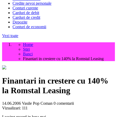
Credite nevoi personale
Conturi curente
Carduri de debit
Carduri de credit
Depozite
Conturi de economii
Vezi toate
Home
Stiri
Banci
Finantari in crestere cu 140% la Romstal Leasing
Finantari in crestere cu 140%
la Romstal Leasing
14.06.2006
Vasile Pop Coman
0 comentarii
Vizualizari:
111
Leasing record in luna mai