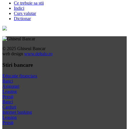
Ce trebuie sa stii
Indici
Curs valutar
Dictionar
© 2025 Ghiseul Bancar
web design
www.dehalo.ro
Stiri bancare
Educatie financiara
Banci
Asigurari
Leasing
Pensii
Banci
Carduri
Internet banking
Leasing
Pensii