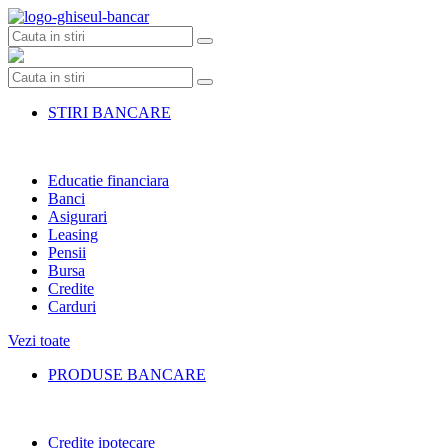
Skip
to
content
STIRI BANCARE
Educatie financiara
Banci
Asigurari
Leasing
Pensii
Bursa
Credite
Carduri
Vezi toate
PRODUSE BANCARE
Credite ipotecare