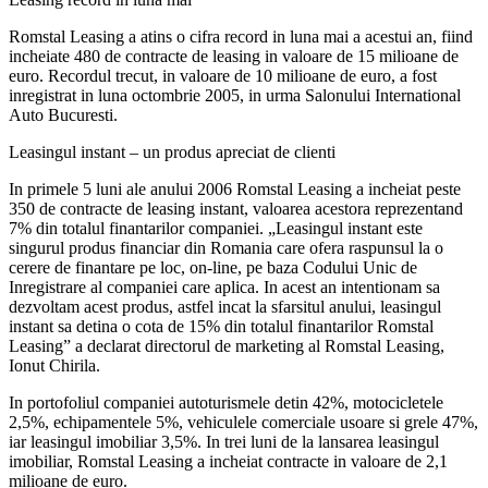
Romstal Leasing a atins o cifra record in luna mai a acestui an, fiind
incheiate 480 de contracte de leasing in valoare de 15 milioane de
euro. Recordul trecut, in valoare de 10 milioane de euro, a fost
inregistrat in luna octombrie 2005, in urma Salonului International
Auto Bucuresti.
Leasingul instant – un produs apreciat de clienti
In primele 5 luni ale anului 2006 Romstal Leasing a incheiat peste
350 de contracte de leasing instant, valoarea acestora reprezentand
7% din totalul finantarilor companiei. „Leasingul instant este
singurul produs financiar din Romania care ofera raspunsul la o
cerere de finantare pe loc, on-line, pe baza Codului Unic de
Inregistrare al companiei care aplica. In acest an intentionam sa
dezvoltam acest produs, astfel incat la sfarsitul anului, leasingul
instant sa detina o cota de 15% din totalul finantarilor Romstal
Leasing” a declarat directorul de marketing al Romstal Leasing,
Ionut Chirila.
In portofoliul companiei autoturismele detin 42%, motocicletele
2,5%, echipamentele 5%, vehiculele comerciale usoare si grele 47%,
iar leasingul imobiliar 3,5%. In trei luni de la lansarea leasingul
imobiliar, Romstal Leasing a incheiat contracte in valoare de 2,1
milioane de euro.