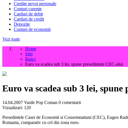
Credite nevoi personale
Conturi curente
Carduri de debit
Carduri de credit
Depozite
Conturi de economii
Vezi toate
Home
Stiri
Banci
Euro va scadea sub 3 lei, spune presedintele CEC-ului
Euro va scadea sub 3 lei, spune
14.04.2007
Vasile Pop Coman
0 comentarii
Vizualizari:
120
Presedintele Casei de Economii si Consemnatiuni (CEC), Eugen Radulesc
Romania, comparativ cu cel din zona euro.