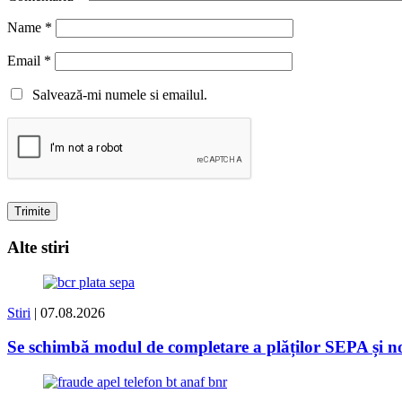
Name
*
Email
*
Salvează-mi numele si emailul.
Alte stiri
Stiri
| 07.08.2026
Se schimbă modul de completare a plăților SEPA și