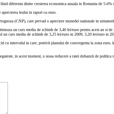
v fiind diferenta dintre cresterea economica anuala in Romania de 5-6% 
 aprecierea leului in raport cu euro.
ognoza (CNP), care prevad o apreciere monedei nationale in urmatorii c
imeaza un curs mediu de schimb de 3,40 lei/euro pentru acest an si de 3
nd un curs mediu de schimb de 3,25 lei/euro in 2009, 3,20 lei/euro in 201
ncid cu intervalul in care, potrivit planului de convergenta la zona eur
teste, in acest moment, o noua reducere a ratei dobanzii de politica 