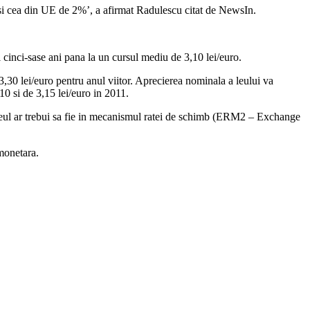
si cea din UE de 2%’, a afirmat Radulescu citat de NewsIn.
inci-sase ani pana la un cursul mediu de 3,10 lei/euro.
,30 lei/euro pentru anul viitor. Aprecierea nominala a leului va
0 si de 3,15 lei/euro in 2011.
o, leul ar trebui sa fie in mecanismul ratei de schimb (ERM2 – Exchange
monetara.