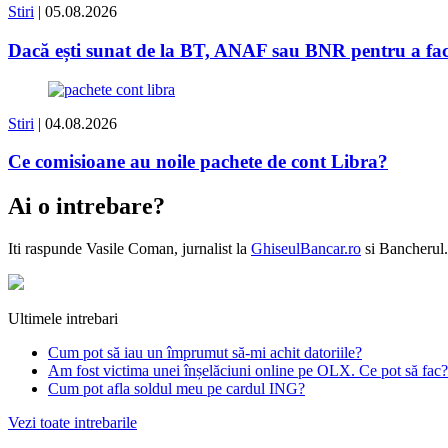
Stiri
| 05.08.2026
Dacă ești sunat de la BT, ANAF sau BNR pentru a face 
Stiri
| 04.08.2026
Ce comisioane au noile pachete de cont Libra?
Ai o intrebare?
Iti raspunde
Vasile Coman
, jurnalist la
GhiseulBancar.ro
si Bancherul.
Ultimele intrebari
Cum pot să iau un împrumut să-mi achit datoriile?
Am fost victima unei înșelăciuni online pe OLX. Ce pot să fac?
Cum pot afla soldul meu pe cardul ING?
Vezi toate intrebarile