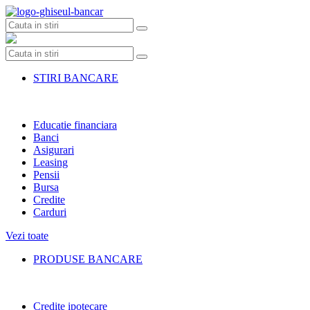
Skip
to
content
STIRI BANCARE
Educatie financiara
Banci
Asigurari
Leasing
Pensii
Bursa
Credite
Carduri
Vezi toate
PRODUSE BANCARE
Credite ipotecare