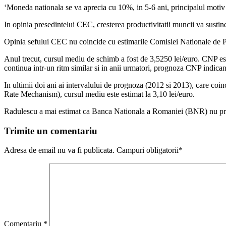
‘Moneda nationala se va aprecia cu 10%, in 5-6 ani, principalul moti
In opinia presedintelui CEC, cresterea productivitatii muncii va sustine
Opinia sefului CEC nu coincide cu estimarile Comisiei Nationale de Pr
Anul trecut, cursul mediu de schimb a fost de 3,5250 lei/euro. CNP est
continua intr-un ritm similar si in anii urmatori, prognoza CNP indica
In ultimii doi ani ai intervalului de prognoza (2012 si 2013), care coi
Rate Mechanism), cursul mediu este estimat la 3,10 lei/euro.
Radulescu a mai estimat ca Banca Nationala a Romaniei (BNR) nu prega
Trimite un comentariu
Adresa de email nu va fi publicata. Campuri obligatorii*
Comentariu
*