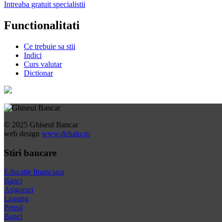
Intreaba gratuit specialistii
Functionalitati
Ce trebuie sa stii
Indici
Curs valutar
Dictionar
© 2025 Ghiseul Bancar
web design
www.dehalo.ro
Stiri bancare
Educatie financiara
Banci
Asigurari
Leasing
Pensii
Banci