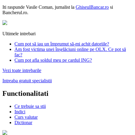
Iti raspunde
Vasile Coman
, jurnalist la
GhiseulBancar.ro
si
Bancherul.ro.
Ultimele intrebari
Cum pot să iau un împrumut să-mi achit datoriile?
Am fost victima unei înșelăciuni online pe OLX. Ce pot să
fac?
Cum pot afla soldul meu pe cardul ING?
Vezi toate intrebarile
Intreaba gratuit specialistii
Functionalitati
Ce trebuie sa stii
Indici
Curs valutar
Dictionar