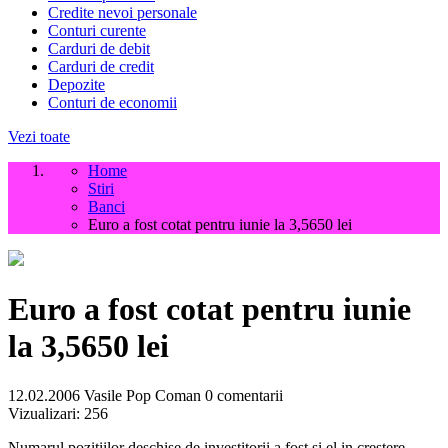
Credite nevoi personale
Conturi curente
Carduri de debit
Carduri de credit
Depozite
Conturi de economii
Vezi toate
Home
Stiri
Banci
Euro a fost cotat pentru iunie la 3,5650 lei
Euro a fost cotat pentru iunie
la 3,5650 lei
12.02.2006
Vasile Pop Coman
0 comentarii
Vizualizari:
256
Numarul pozitiilor deschise de investitorii a fost si el in crestere,