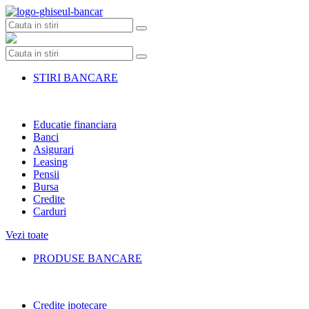
Skip
to
content
STIRI BANCARE
Educatie financiara
Banci
Asigurari
Leasing
Pensii
Bursa
Credite
Carduri
Vezi toate
PRODUSE BANCARE
Credite ipotecare