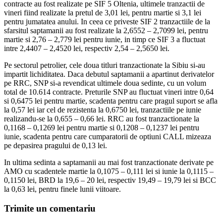
contracte au fost realizate pe SIF 5 Oltenia, ultimele tranzactii de
vineri fiind realizate la pretul de 3,01 lei, pentru martie si 3,1 lei
pentru jumatatea anului. In ceea ce priveste SIF 2 tranzactiile de la
sfarsitul saptamanii au fost realizate la 2,6552 – 2,7099 lei, pentru
martie si 2,76 – 2,779 lei pentru iunie, in timp ce SIF 3 a fluctuat
intre 2,4407 – 2,4520 lei, respectiv 2,54 – 2,5650 lei.
Pe sectorul petrolier, cele doua titluri tranzactionate la Sibiu si-au
impartit lichiditatea. Daca debutul saptamanii a apartinut derivatelor
pe RRC, SNP si-a revendicat ultimele doua sedinte, cu un volum
total de 10.614 contracte. Preturile SNP au fluctuat vineri intre 0,64
si 0,6475 lei pentru martie, scadenta pentru care pragul suport se afla
la 0,57 lei iar cel de rezistenta la 0,6750 lei, tranzactiile pe iunie
realizandu-se la 0,655 – 0,66 lei. RRC au fost tranzactionate la
0,1168 – 0,1269 lei pentru martie si 0,1208 – 0,1237 lei pentru
iunie, scadenta pentru care cumparatorii de optiuni CALL mizeaza
pe depasirea pragului de 0,13 lei.
In ultima sedinta a saptamanii au mai fost tranzactionate derivate pe
AMO cu scadentele martie la 0,1075 – 0,111 lei si iunie la 0,1115 –
0,1150 lei, BRD la 19,6 – 20 lei, respectiv 19,49 – 19,79 lei si BCC
la 0,63 lei, pentru finele lunii viitoare.
Trimite un comentariu