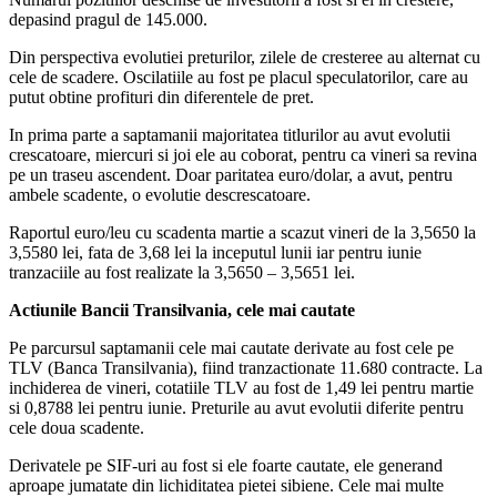
depasind pragul de 145.000.
Din perspectiva evolutiei preturilor, zilele de cresteree au alternat cu
cele de scadere. Oscilatiile au fost pe placul speculatorilor, care au
putut obtine profituri din diferentele de pret.
In prima parte a saptamanii majoritatea titlurilor au avut evolutii
crescatoare, miercuri si joi ele au coborat, pentru ca vineri sa revina
pe un traseu ascendent. Doar paritatea euro/dolar, a avut, pentru
ambele scadente, o evolutie descrescatoare.
Raportul euro/leu cu scadenta martie a scazut vineri de la 3,5650 la
3,5580 lei, fata de 3,68 lei la inceputul lunii iar pentru iunie
tranzaciile au fost realizate la 3,5650 – 3,5651 lei.
Actiunile Bancii Transilvania, cele mai cautate
Pe parcursul saptamanii cele mai cautate derivate au fost cele pe
TLV (Banca Transilvania), fiind tranzactionate 11.680 contracte. La
inchiderea de vineri, cotatiile TLV au fost de 1,49 lei pentru martie
si 0,8788 lei pentru iunie. Preturile au avut evolutii diferite pentru
cele doua scadente.
Derivatele pe SIF-uri au fost si ele foarte cautate, ele generand
aproape jumatate din lichiditatea pietei sibiene. Cele mai multe