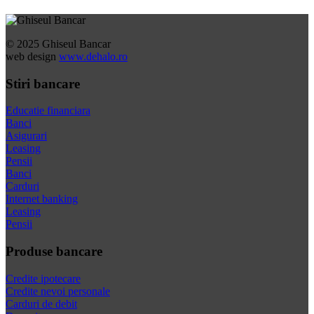
© 2025 Ghiseul Bancar
web design
www.dehalo.ro
Stiri bancare
Educatie financiara
Banci
Asigurari
Leasing
Pensii
Banci
Carduri
Internet banking
Leasing
Pensii
Produse bancare
Credite ipotecare
Credite nevoi personale
Carduri de debit