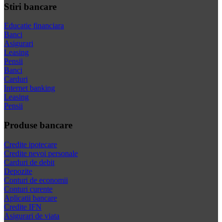
Stiri bancare
Educatie financiara
Banci
Asigurari
Leasing
Pensii
Banci
Carduri
Internet banking
Leasing
Pensii
Produse bancare
Credite ipotecare
Credite nevoi personale
Carduri de debit
Depozite
Conturi de economii
Conturi curente
Aplicatii bancare
Credite IFN
Asigurari de viata