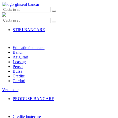
Skip
to
content
STIRI BANCARE
Educatie financiara
Banci
Asigurari
Leasing
Pensii
Bursa
Credite
Carduri
Vezi toate
PRODUSE BANCARE
Credite ipotecare