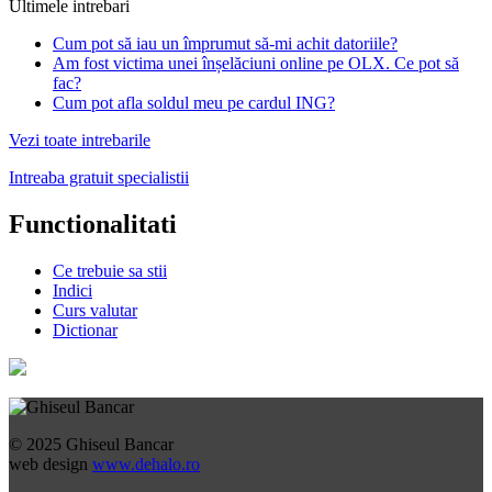
Ultimele intrebari
Cum pot să iau un împrumut să-mi achit datoriile?
Am fost victima unei înșelăciuni online pe OLX. Ce pot să
fac?
Cum pot afla soldul meu pe cardul ING?
Vezi toate intrebarile
Intreaba gratuit specialistii
Functionalitati
Ce trebuie sa stii
Indici
Curs valutar
Dictionar
© 2025 Ghiseul Bancar
web design
www.dehalo.ro