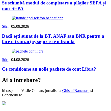
Se schimbă modul de completare a plăților SEPA și
non-SEPA
Stiri
| 05.08.2026
Dacă ești sunat de la BT, ANAF sau BNR pentru a
face o tranzacție, sigur este o fraudă
Stiri
| 04.08.2026
Ce comisioane au noile pachete de cont Libra?
Ai o intrebare?
Iti raspunde
Vasile Coman
, jurnalist la
GhiseulBancar.ro
si
Bancherul.ro.