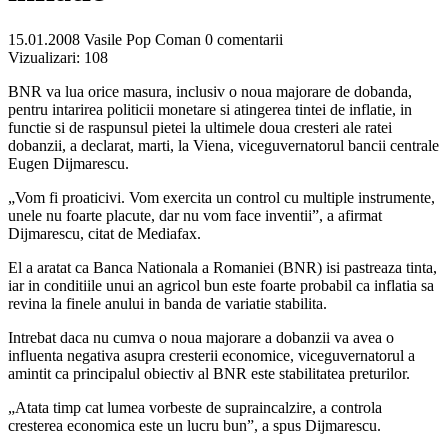
15.01.2008
Vasile Pop Coman
0 comentarii
Vizualizari:
108
BNR va lua orice masura, inclusiv o noua majorare de dobanda,
pentru intarirea politicii monetare si atingerea tintei de inflatie, in
functie si de raspunsul pietei la ultimele doua cresteri ale ratei
dobanzii, a declarat, marti, la Viena, viceguvernatorul bancii centrale
Eugen Dijmarescu.
„Vom fi proaticivi. Vom exercita un control cu multiple instrumente,
unele nu foarte placute, dar nu vom face inventii”, a afirmat
Dijmarescu, citat de Mediafax.
El a aratat ca Banca Nationala a Romaniei (BNR) isi pastreaza tinta,
iar in conditiile unui an agricol bun este foarte probabil ca inflatia sa
revina la finele anului in banda de variatie stabilita.
Intrebat daca nu cumva o noua majorare a dobanzii va avea o
influenta negativa asupra cresterii economice, viceguvernatorul a
amintit ca principalul obiectiv al BNR este stabilitatea preturilor.
„Atata timp cat lumea vorbeste de supraincalzire, a controla
cresterea economica este un lucru bun”, a spus Dijmarescu.