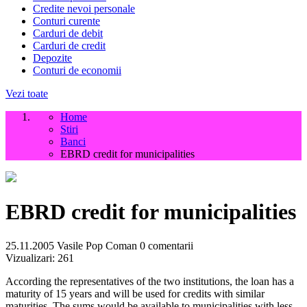
Credite nevoi personale
Conturi curente
Carduri de debit
Carduri de credit
Depozite
Conturi de economii
Vezi toate
Home
Stiri
Banci
EBRD credit for municipalities
EBRD credit for municipalities
25.11.2005
Vasile Pop Coman
0 comentarii
Vizualizari:
261
According the representatives of the two institutions, the loan has a
maturity of 15 years and will be used for credits with similar
maturities. The sums would be available to municipalities with less