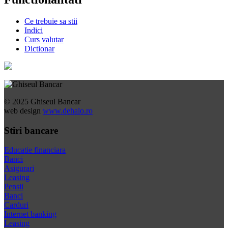
Ce trebuie sa stii
Indici
Curs valutar
Dictionar
© 2025 Ghiseul Bancar
web design
www.dehalo.ro
Stiri bancare
Educatie financiara
Banci
Asigurari
Leasing
Pensii
Banci
Carduri
Internet banking
Leasing