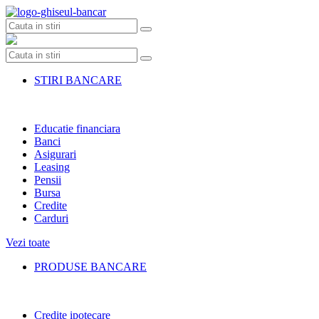
Skip
to
content
STIRI BANCARE
Educatie financiara
Banci
Asigurari
Leasing
Pensii
Bursa
Credite
Carduri
Vezi toate
PRODUSE BANCARE
Credite ipotecare