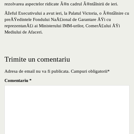
rezolvarea aspectelor ridicate Ã®n cadrul Ã®ntâlnirii de ieri.
Åžeful Executivului a avut ieri, la Palatul Victoria, o Ã®ntâlnire cu
preÅŸedintele Fondului NaÅ£ional de Garantare ÅŸi cu
reprezentanÅ£i ai Ministerului IMM-urilor, ComerÅ£ului ÅŸi
Mediului de Afaceri.
Trimite un comentariu
Adresa de email nu va fi publicata. Campuri obligatorii*
Comentariu
*