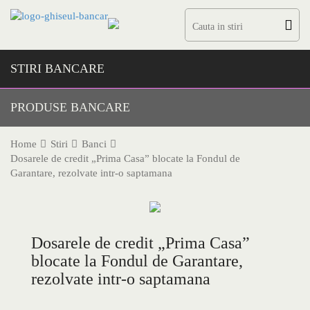
Skip
to
content
STIRI BANCARE
PRODUSE BANCARE
Home
Stiri
Banci
Dosarele de credit „Prima Casa” blocate la Fondul de
Garantare, rezolvate intr-o saptamana
Dosarele de credit „Prima Casa”
blocate la Fondul de Garantare,
rezolvate intr-o saptamana