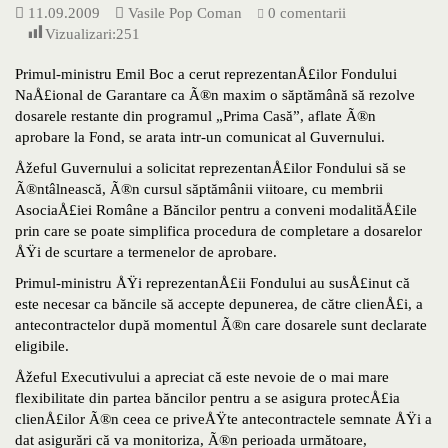
11.09.2009
Vasile Pop Coman
0 comentarii
Vizualizari:
251
Primul-ministru Emil Boc a cerut reprezentanÅ£ilor Fondului
NaÅ£ional de Garantare ca Ã®n maxim o săptămână să rezolve
dosarele restante din programul „Prima Casă”, aflate Ã®n
aprobare la Fond, se arata intr-un comunicat al Guvernului.
Åžeful Guvernului a solicitat reprezentanÅ£ilor Fondului să se
Ã®ntâlnească, Ã®n cursul săptămânii viitoare, cu membrii
AsociaÅ£iei Române a Băncilor pentru a conveni modalităÅ£ile
prin care se poate simplifica procedura de completare a dosarelor
ÅŸi de scurtare a termenelor de aprobare.
Primul-ministru ÅŸi reprezentanÅ£ii Fondului au susÅ£inut că
este necesar ca băncile să accepte depunerea, de către clienÅ£i, a
antecontractelor după momentul Ã®n care dosarele sunt declarate
eligibile.
Åžeful Executivului a apreciat că este nevoie de o mai mare
flexibilitate din partea băncilor pentru a se asigura protecÅ£ia
clienÅ£ilor Ã®n ceea ce priveÅŸte antecontractele semnate ÅŸi a
dat asigurări că va monitoriza, Ã®n perioada următoare,