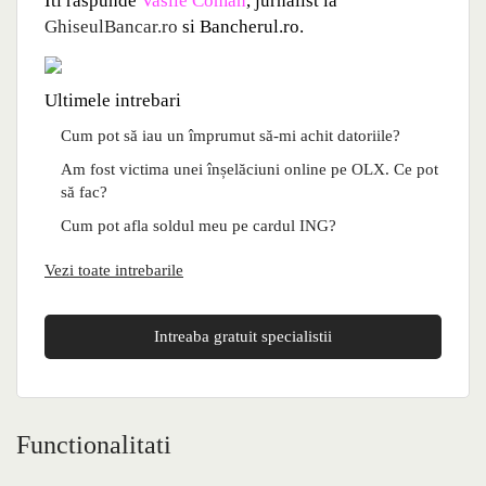
Iti raspunde
Vasile Coman
, jurnalist la
GhiseulBancar.ro
si Bancherul.ro.
Ultimele intrebari
Cum pot să iau un împrumut să-mi achit datoriile?
Am fost victima unei înșelăciuni online pe OLX. Ce pot
să fac?
Cum pot afla soldul meu pe cardul ING?
Vezi toate intrebarile
Intreaba gratuit specialistii
Functionalitati