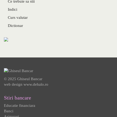
Ce trebuie sa stii
Indici
Curs valutar
Dictionar
© 2025 Ghiseul Bancar
web design
www.dehalo.ro
Stiri bancare
Educatie financiara
Banci
Asigurari