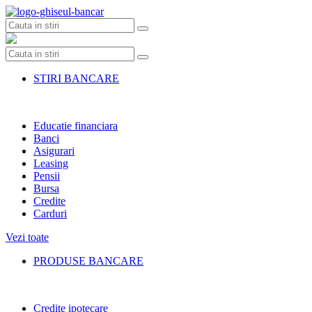
Skip
to
content
STIRI BANCARE
Educatie financiara
Banci
Asigurari
Leasing
Pensii
Bursa
Credite
Carduri
Vezi toate
PRODUSE BANCARE
Credite ipotecare