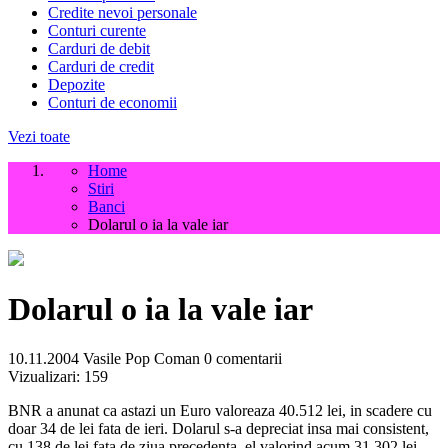
Credite nevoi personale
Conturi curente
Carduri de debit
Carduri de credit
Depozite
Conturi de economii
Vezi toate
Home
Stiri
Banci
Dolarul o ia la vale iar
Dolarul o ia la vale iar
10.11.2004
Vasile Pop Coman
0 comentarii
Vizualizari:
159
BNR a anunat ca astazi un Euro valoreaza 40.512 lei, in scadere cu
doar 34 de lei fata de ieri. Dolarul s-a depreciat insa mai consistent,
cu 138 de lei fata de ziua precedenta, el valorind acum 31.302 lei.