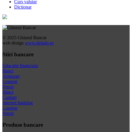
Curs valutar
Dictionar
© 2025 Ghiseul Bancar
web design
www.dehalo.ro
Stiri bancare
Educatie financiara
Banci
Asigurari
Leasing
Pensii
Banci
Carduri
Internet banking
Leasing
Pensii
Produse bancare