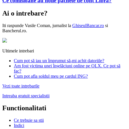
Ce comisioane au noile pachete de cont Libra?
Ai o intrebare?
Iti raspunde
Vasile Coman
, jurnalist la
GhiseulBancar.ro
si
Bancherul.ro.
Ultimele intrebari
Cum pot să iau un împrumut să-mi achit datoriile?
Am fost victima unei înșelăciuni online pe OLX. Ce pot să
fac?
Cum pot afla soldul meu pe cardul ING?
Vezi toate intrebarile
Intreaba gratuit specialistii
Functionalitati
Ce trebuie sa stii
Indici