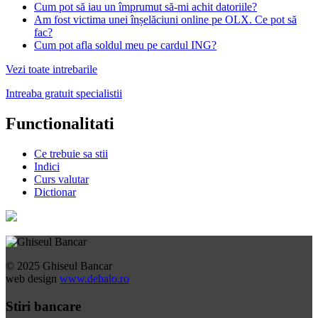
Cum pot să iau un împrumut să-mi achit datoriile?
Am fost victima unei înșelăciuni online pe OLX. Ce pot să
fac?
Cum pot afla soldul meu pe cardul ING?
Vezi toate intrebarile
Intreaba gratuit specialistii
Functionalitati
Ce trebuie sa stii
Indici
Curs valutar
Dictionar
© 2025 Ghiseul Bancar
web design
www.dehalo.ro
Stiri bancare