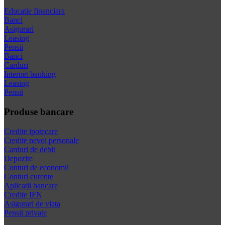
Educatie financiara
Banci
Asigurari
Leasing
Pensii
Banci
Carduri
Internet banking
Leasing
Pensii
Produse bancare
Credite ipotecare
Credite nevoi personale
Carduri de debit
Depozite
Conturi de economii
Conturi curente
Aplicatii bancare
Credite IFN
Asigurari de viata
Pensii private