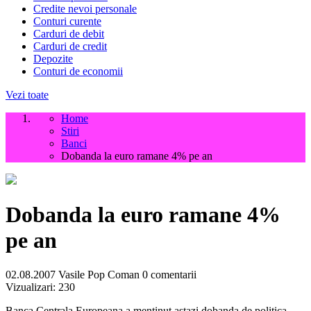
Credite nevoi personale
Conturi curente
Carduri de debit
Carduri de credit
Depozite
Conturi de economii
Vezi toate
Home
Stiri
Banci
Dobanda la euro ramane 4% pe an
Dobanda la euro ramane 4%
pe an
02.08.2007
Vasile Pop Coman
0 comentarii
Vizualizari:
230
Banca Centrala Europeana a mentinut astazi dobanda de politica