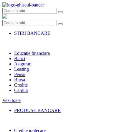
Skip
to
content
STIRI BANCARE
Educatie financiara
Banci
Asigurari
Leasing
Pensii
Bursa
Credite
Carduri
Vezi toate
PRODUSE BANCARE
Credite ipotecare