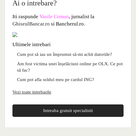
Ai o intrebare?
Iti raspunde
Vasile Coman
, jurnalist la
GhiseulBancar.ro
si Bancherul.ro.
Ultimele intrebari
Cum pot să iau un împrumut să-mi achit datoriile?
Am fost victima unei înșelăciuni online pe OLX. Ce pot
să fac?
Cum pot afla soldul meu pe cardul ING?
Vezi toate intrebarile
Intreaba gratuit specialistii