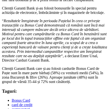
Clienții Garanti Bank și-au folosit bonusurile în special pentru
achiziția de electronice, îmbrăcăminte și în magazinele de bricolaje.
“
Rezultatele înregistrate în perioada Paștelui în ceea ce privește
tranzacțiile cu Bonus Card demonstrează că românii sunt încă mai
interesați să cumpere mâncare decât orice altceva de sărbători.
Motivul pentru care cumpărăturile cu Bonus Card în benzinării sunt
pe locul doi în topul tranzacțiilor offline este faptul că am organizat
campanii foarte atractive în luna aprilie, cu scopul de a crea o
experiență bancară de valoare pentru clienți și de a crește loialitatea
acestora. Prin intermediul campaniillor respective am înregistrat
rezultate care ne-au depășit așteptările
“, a declarat Emre Unal,
Director Carduri Garanti Bank.
Clienții Garanti Bank care și-au folosit cardurile Bonus Card de
Paște sunt în mare parte bărbați (58%) cu veniturii medii (54%), în
zona București & Ilfov (26%). Aproape jumătate (48%) sunt în
grupul de vârstă 35-44 și 72% sunt căsătoriți.
Taguri:
Bonus Card
card de credit