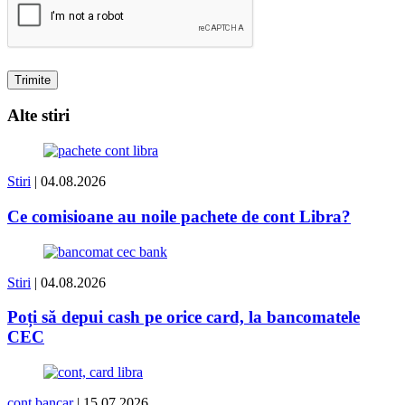
Alte stiri
Stiri
| 04.08.2026
Ce comisioane au noile pachete de cont Libra?
Stiri
| 04.08.2026
Poți să depui cash pe orice card, la bancomatele
CEC
cont bancar
| 15.07.2026