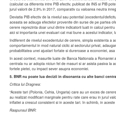
(calculat ca diferenta intre PIB efectiv, publicat de INS si PIB pote
jurul valorii de 2,9% in 2017, comparativ cu valoarea neutra inreg
Deviatia PIB efectiv de la nivelul sau potential (excedentul/defici
aceasta se adauga efectelor provenite din surse de pe partea ofertei
cerere reprezinta doar unul dintre indicatorii luati in calcul pent
aici si importanta unei evaluari cat mai bune a acestui indicator, 
Indiferent de nivelul excedentului de cerere, simpla existenta a
comportamentul in mod natural ciclic al sectorului privat, adaugar
probabilitatea unei ajustari fortate si dureroase a economiei, as
In acest context, masurile luate de Banca Nationala a Romaniei au
centrala nu ar adopta niciun fel de masuri si ar asista pasiva la ac
fortele pietei, cu impact sever asupra economiei.
5. BNR nu poate lua decizii in disonanta cu alte banci centr
Critica lui Dragnea:
“Aceste tari (Polonia, Cehia, Ungaria) care au un exces de cerer
au realizat modificari marginale pentru rate care erau in jurul val
inflatiei a crescut consistent si in aceste tari. In schimb, in ac
Raspunsul BNR: