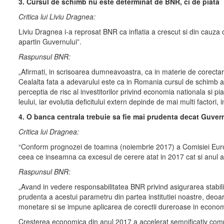
3. Cursul de schimb nu este determinat de BNR, ci de piata
Critica lui Liviu Dragnea:
Liviu Dragnea i-a reprosat BNR ca inflatia a crescut si din cauza
apartin Guvernului”.
Raspunsul BNR:
„Afirmati, in scrisoarea dumneavoastra, ca in materie de corecta
Cealalta fata a adevarului este ca in Romania cursul de schimb al 
perceptia de risc al investitorilor privind economia nationala si p
leului, iar evolutia deficitului extern depinde de mai multi factori,
4. O banca centrala trebuie sa fie mai prudenta decat Guver
Critica lui Dragnea:
“Conform prognozei de toamna (noiembrie 2017) a Comisiei Europen
ceea ce inseamna ca excesul de cerere atat in 2017 cat si anul ac
Raspunsul BNR:
„Avand in vedere responsabilitatea BNR privind asigurarea stabili
prudenta a acestui parametru din partea institutiei noastre, deoarec
monetare si se impune aplicarea de corectii dureroase in economi
Cresterea economica din anul 2017 a accelerat semnificativ compa