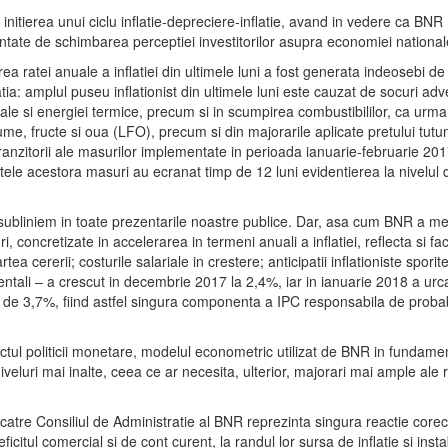
itierea unui ciclu inflatie-depreciere-inflatie, avand in vedere ca BNR nu
ntate de schimbarea perceptiei investitorilor asupra economiei national
tei anuale a inflatiei din ultimele luni a fost generata indeosebi de facto
atia: amplul puseu inflationist din ultimele luni este cauzat de socuri adv
urale si energiei termice, precum si in scumpirea combustibililor, ca urmar
ume, fructe si oua (LFO), precum si din majorarile aplicate pretului tutun
 tranzitorii ale masurilor implementate in perioada ianuarie-februarie 
ctele acestora masuri au ecranat timp de 12 luni evidentierea la nivelul d
 subliniem in toate prezentarile noastre publice. Dar, asa cum BNR a men
uri, concretizate in accelerarea in termeni anuali a inflatiei, reflecta si fac
 cererii; costurile salariale in crestere; anticipatii inflationiste sporit
ali – a crescut in decembrie 2017 la 2,4%, iar in ianuarie 2018 a urcat l
ii de 3,7%, fiind astfel singura componenta a IPC responsabila de probab
ctul politicii monetare, modelul econometric utilizat de BNR in fundamen
niveluri mai inalte, ceea ce ar necesita, ulterior, majorari mai ample a
tre Consiliul de Administratie al BNR reprezinta singura reactie corecta,
itul comercial si de cont curent, la randul lor sursa de inflatie si instab