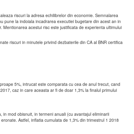
naleaza riscuri la adresa echilibrelor din economie. Semnalarea
nu pune la indoiala incadrarea executiei bugetare din acest an in
. Mentionarea acestui risc este justificata de experienta ultimului
ate riscuri in minutele privind dezbaterile din CA al BNR certifica
 aproape 5%, intrucat este comparata cu cea de anul trecut, cand
2017, caz in care aceasta ar fi de doar 1,3% la finalul primului
n mod obisnuit, in termeni anuali (cu avantajul eliminarii
 eronate. Astfel, inflatia cumulata de 1,3% din trimestrul 1 2018