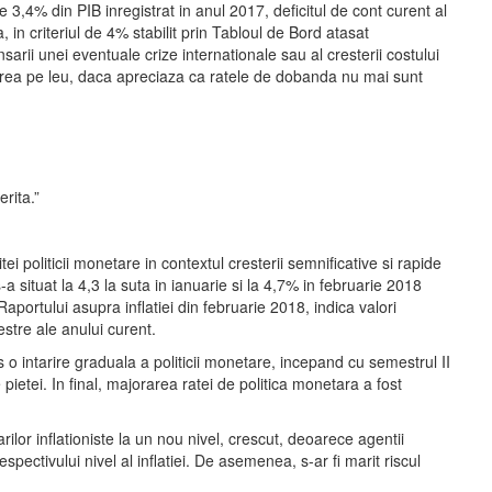
 de 3,4% din PIB inregistrat in anul 2017, deficitul de cont curent al
in criteriul de 4% stabilit prin Tabloul de Bord atasat
sarii unei eventuale crize internationale sau al cresterii costului
unerea pe leu, daca apreciaza ca ratele de dobanda nu mai sunt
rita.”
i politicii monetare in contextul cresterii semnificative si rapide
s-a situat la 4,3 la suta in ianuarie si la 4,7% in februarie 2018
Raportului asupra inflatiei din februarie 2018, indica valori
estre ale anului curent.
us o intarire graduala a politicii monetare, incepand cu semestrul II
 pietei. In final, majorarea ratei de politica monetara a fost
rilor inflationiste la un nou nivel, crescut, deoarece agentii
spectivului nivel al inflatiei. De asemenea, s-ar fi marit riscul