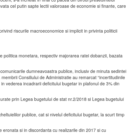
nvata cel putin sapte lectii valoroase de economie si finante, care
ind riscurile macroeconomice si implicit in privinta politicii
e politica monetara, respectiv majorarea ratei dobanzii, bazata
e comunicarile dumneavoastra publice, inclusiv de minuta sedintei
 membrii Consiliului de Administratie au remarcat “incertitudinile
n in vederea incadrarii deficitului bugetar in plafonul de 3% din
figurate prin Legea bugetului de stat nr.2/2018 si Legea bugetului
tuielilor publice, cat si nivelul deficitului bugetar, la scurt timp
e eronata si in discordanta cu realizarile din 2017 si cu