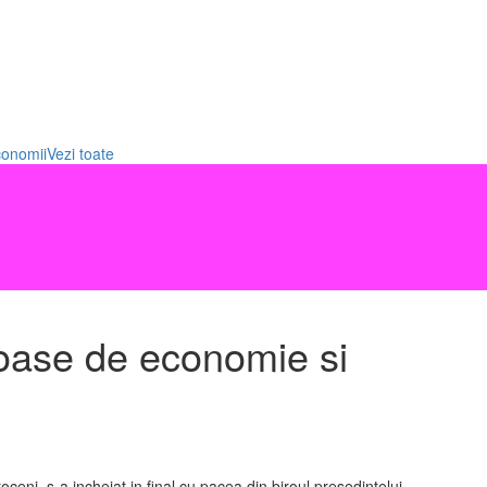
conomii
Vezi toate
roase de economie si
eni, s-a incheiat in final cu pacea din biroul presedintelui