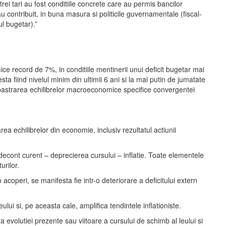
rei tari au fost conditiile concrete care au permis bancilor
u contribuit, in buna masura si politicile guvernamentale (fiscal-
ul bugetar).”
e record de 7%, in conditiile mentinerii unui deficit bugetar mai
 fiind nivelul minim din ultimii 6 ani si la mai putin de jumatate
pastrarea echilibrelor macroeconomice specifice convergentei
ea echilibrelor din economie, inclusiv rezultatul actiunii
 decont curent – deprecierea cursului – inflatie. Toate elementele
urilor.
peri, se manifesta fie intr-o deteriorare a deficitului extern
lui si, pe aceasta cale, amplifica tendintele inflationiste.
a evolutiei prezente sau viitoare a cursului de schimb al leului si