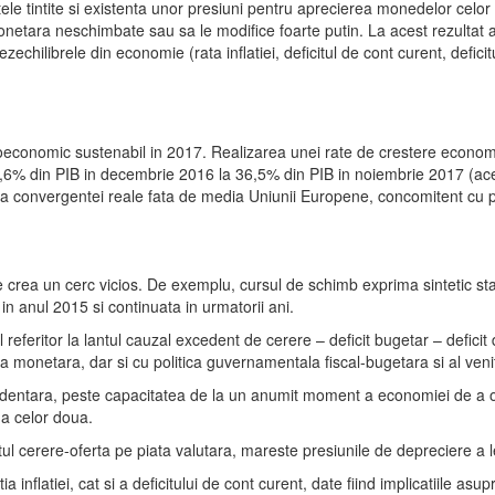
tele tintite si existenta unor presiuni pentru aprecierea monedelor celor t
monetara neschimbate sau sa le modifice foarte putin. La acest rezultat a
echilibrele din economie (rata inflatiei, deficitul de cont curent, deficit
economic sustenabil in 2017. Realizarea unei rate de crestere economic
7,6% din PIB in decembrie 2016 la 36,5% din PIB in noiembrie 2017 (acesta
a convergentei reale fata de media Uniunii Europene, concomitent cu 
te crea un cerc vicios. De exemplu, cursul de schimb exprima sintetic star
in anul 2015 si continuata in urmatorii ani.
referitor la lantul cauzal excedent de cerere – deficit bugetar – deficit
a monetara, dar si cu politica guvernamentala fiscal-bugetara si al venit
entara, peste capacitatea de la un anumit moment a economiei de a o aco
e a celor doua.
ul cerere-oferta pe piata valutara, mareste presiunile de depreciere a leu
latiei, cat si a deficitului de cont curent, date fiind implicatiile asupr