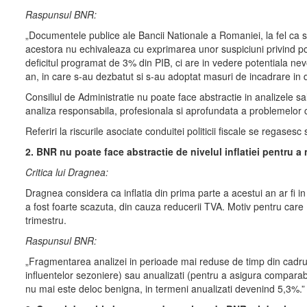
Raspunsul BNR:
„Documentele publice ale Bancii Nationale a Romaniei, la fel ca s
acestora nu echivaleaza cu exprimarea unor suspiciuni privind pol
deficitul programat de 3% din PIB, ci are in vedere potentiala nevo
an, in care s-au dezbatut si s-au adoptat masuri de incadrare in 
Consiliul de Administratie nu poate face abstractie in analizele s
analiza responsabila, profesionala si aprofundata a problemelor
Referiri la riscurile asociate conduitei politicii fiscale se regase
2. BNR nu poate face abstractie de nivelul inflatiei pentru 
Critica lui Dragnea:
Dragnea considera ca inflatia din prima parte a acestui an ar fi 
a fost foarte scazuta, din cauza reducerii TVA. Motiv pentru care 
trimestru.
Raspunsul BNR:
„Fragmentarea analizei in perioade mai reduse de timp din cadrul 
influentelor sezoniere) sau anualizati (pentru a asigura comparabi
nu mai este deloc benigna, in termeni anualizati devenind 5,3%.”