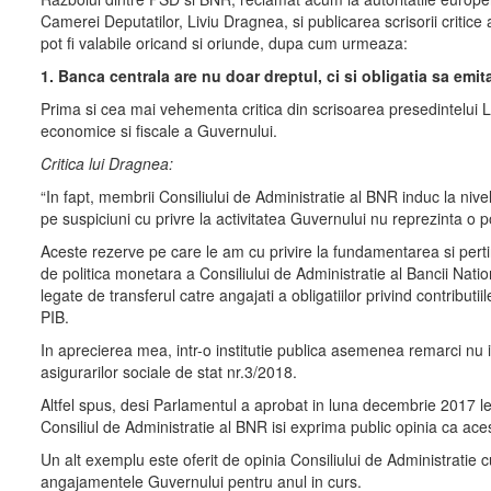
Camerei Deputatilor, Liviu Dragnea, si publicarea scrisorii critice
pot fi valabile oricand si oriunde, dupa cum urmeaza:
1. Banca centrala are nu doar dreptul, ci si obligatia sa emit
Prima si cea mai vehementa critica din scrisoarea presedintelui Li
economice si fiscale a Guvernului.
Critica lui Dragnea:
“In fapt, membrii Consiliului de Administratie al BNR induc la ni
pe suspiciuni cu privre la activitatea Guvernului nu reprezinta o
Aceste rezerve pe care le am cu privire la fundamentarea si perti
de politica monetara a Consiliului de Administratie al Bancii Nati
legate de transferul catre angajati a obligatiilor privind contributi
PIB.
In aprecierea mea, intr-o institutie publica asemenea remarci nu i
asigurarilor sociale de stat nr.3/2018.
Altfel spus, desi Parlamentul a aprobat in luna decembrie 2017 legile
Consiliul de Administratie al BNR isi exprima public opinia ca acest
Un alt exemplu este oferit de opinia Consiliului de Administratie cu
angajamentele Guvernului pentru anul in curs.