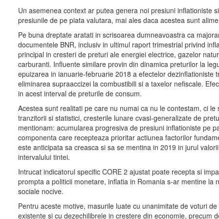
Un asemenea context ar putea genera noi presiuni inflationiste si in
presiunile de pe piata valutara, mai ales daca acestea sunt alime
Pe buna dreptate aratati in scrisoarea dumneavoastra ca majorarea ra
documentele BNR, inclusiv in ultimul raport trimestrial privind infl
principal in cresteri de preturi ale energiei electrice, gazelor nat
carburanti. Influente similare provin din dinamica preturilor la leg
epuizarea in ianuarie-februarie 2018 a efectelor dezinflationiste
eliminarea supraaccizei la combustibili si a taxelor nefiscale. Efe
in acest interval de preturile de consum.
Acestea sunt realitati pe care nu numai ca nu le contestam, ci le
tranzitorii si statistici, cresterile lunare cvasi-generalizate de pret
mentionam: acumularea progresiva de presiuni inflationiste pe partea
componenta care recepteaza prioritar actiunea factorilor fundament
este anticipata sa creasca si sa se mentina in 2019 in jurul valor
intervalului tintei.
Intrucat indicatorul specific CORE 2 ajustat poate recepta si impa
prompta a politicii monetare, inflatia in Romania s-ar mentine la 
sociale nocive.
Pentru aceste motive, masurile luate cu unanimitate de voturi de ca
existente si cu dezechilibrele in crestere din economie, precum defic