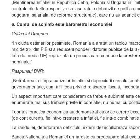
„Mentinerea inflatiei in Republica Ceha, Polonia si Ungaria in limi
centrale din tarile respective sa lase ratele dobanzii de politica 
bugetara, salariala, de reforme structurale), care nu au adancit dez
6. Cursul de schimb este barometrul economiei
Critica lui Dragnea:
“In ciuda estimarilor pesimiste, Romania a aratat un tablou macro
mic de 3% din PIB si a reducerii ponderii datoriei publice de la 3
fata de media UE) reprezinta un proces care conduce la crestere
nominale.”
Raspunsul BNR:
„Netratarea la timp a cauzelor inflatiei si deprecierii cursului poa
guvernamentale, cum ar fi cea privind relaxarea fiscala, inceputa 
Un aspect important care consideram ca trebuie subliniat este cel 
enumerate mai sus trebuie privite in corelatie, nu numai cu politic
Teoria si practica economica au demonstrat ca orice cerere exced
(de cont curent), fie intr-o crestere a inflatiei, fie intr-o combinati
La randul ei, deteriorarea deficitului extern dezechilibreaza raport
Banca Nationala a Romaniei urmareste cu preocupare atat evolutia inf