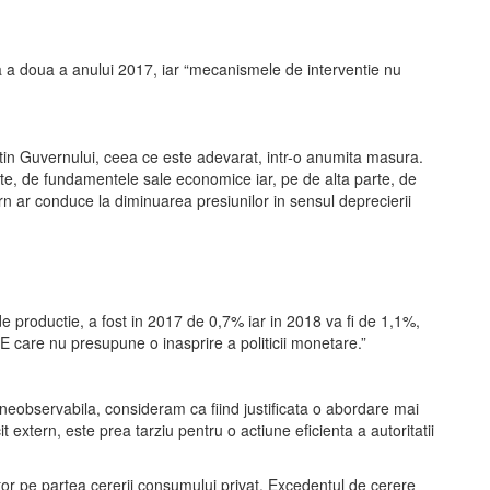
ea a doua a anului 2017, iar “mecanismele de interventie nu
tin Guvernului, ceea ce este adevarat, intr-o anumita masura.
parte, de fundamentele sale economice iar, pe de alta parte, de
ern ar conduce la diminuarea presiunilor in sensul deprecierii
productie, a fost in 2017 de 0,7% iar in 2018 va fi de 1,1%,
E care nu presupune o inasprire a politicii monetare.”
 neobservabila, consideram ca fiind justificata o abordare mai
 extern, este prea tarziu pentru o actiune eficienta a autoritatii
or pe partea cererii consumului privat. Excedentul de cerere