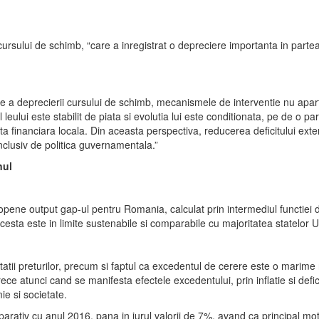
 cursului de schimb, “care a inregistrat o depreciere importanta in part
re a deprecierii cursului de schimb, mecanismele de interventie nu apar
leului este stabilit de piata si evolutia lui este conditionata, pe de o 
iata financiara locala. Din aceasta perspectiva, reducerea deficitului ext
 inclusiv de politica guvernamentala.”
nul
e output gap-ul pentru Romania, calculat prin intermediul functiei de 
esta este in limite sustenabile si comparabile cu majoritatea statelor U
tatii preturilor, precum si faptul ca excedentul de cerere este o marime
e atunci cand se manifesta efectele excedentului, prin inflatie si deficit
e si societate.
rativ cu anul 2016, pana in jurul valorii de 7%, avand ca principal mot