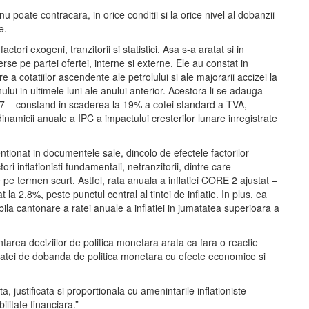
 poate contracara, in orice conditii si la orice nivel al dobanzii
e.
ri exogeni, tranzitorii si statistici. Asa s-a aratat si in
erse pe partei ofertei, interne si externe. Ele au constat in
e a cotatiilor ascendente ale petrolului si ale majorarii accizei la
ului in ultimele luni ale anului anterior. Acestora li se adauga
2017 – constand in scaderea la 19% a cotei standard a TVA,
inamicii anuale a IPC a impactului cresterilor lunare inregistrate
tionat in documentele sale, dincolo de efectele factorilor
tori inflationisti fundamentali, netranzitorii, dintre care
e pe termen scurt. Astfel, rata anuala a inflatiei CORE 2 ajustat –
a 2,8%, peste punctul central al tintei de inflatie. In plus, ea
ila cantonare a ratei anuale a inflatiei in jumatatea superioara a
tarea deciziilor de politica monetara arata ca fara o reactie
le ratei de dobanda de politica monetara cu efecte economice si
 justificata si proportionala cu amenintarile inflationiste
ilitate financiara.”