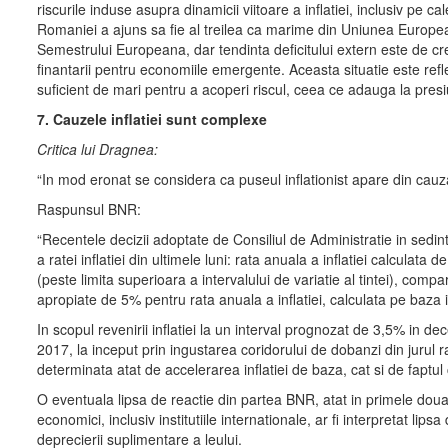
riscurile induse asupra dinamicii viitoare a inflatiei, inclusiv pe ca
Romaniei a ajuns sa fie al treilea ca marime din Uniunea Europeana,
Semestrului Europeana, dar tendinta deficitului extern este de crest
finantarii pentru economiile emergente. Aceasta situatie este refl
suficient de mari pentru a acoperi riscul, ceea ce adauga la presiu
7. Cauzele inflatiei sunt complexe
Critica lui Dragnea:
“In mod eronat se considera ca puseul inflationist apare din cauza 
Raspunsul BNR:
“Recentele decizii adoptate de Consiliul de Administratie in sedinte
a ratei inflatiei din ultimele luni: rata anuala a inflatiei calculata
(peste limita superioara a intervalului de variatie al tintei), compa
apropiate de 5% pentru rata anuala a inflatiei, calculata pe baza 
In scopul revenirii inflatiei la un interval prognozat de 3,5% in de
2017, la inceput prin ingustarea coridorului de dobanzi din jurul rat
determinata atat de accelerarea inflatiei de baza, cat si de faptul
O eventuala lipsa de reactie din partea BNR, atat in primele doua lu
economici, inclusiv institutiile internationale, ar fi interpretat li
deprecierii suplimentare a leului.