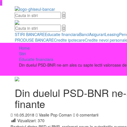
Skip
to
content
STIRI BANCARE
Educatie financiara
Banci
Asigurari
Leasing
Pens
PRODUSE BANCARE
Credite ipotecare
Credite nevoi personal
Home
Stiri
Educatie financiara
Din duelul PSD-BNR ne-am ales cu sapte lectii valoroase de
Din duelul PSD-BNR ne-a
finante
10.05.2018
Vasile Pop Coman
0 comentarii
Vizualizari:
370
Razboiul dintre PSD si BNR, reclamat acum la autoritatile europene