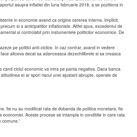
Raportul asupra inflatiei din luna februarie 2018, a se pozitiona in
existente in economie avand ca origine cererea interna. Implicit,
recum si a anticipatiilor inflationiste. Altfel spus, excedentul de
ndamental si controlabil prin instumentele politicilor economice. De
e pe politici anti-ciclice. In caz contrar, avand in vedere
 nu face altceva decat sa adanceasca dezechilibrele si sa creasca
ate cand ciclul economic va intra pe panta negativa. Daca banca
atitudinea ei ar spori riscul unei ajustarii abrupte, operate de
, fie nu au modificat rata de dobanda de politica monetara, fie
i a economiei. Aceste procese se intampla in conditiile in care rata
te comune.”