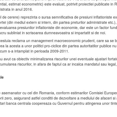
ntial, estimat econometric) este evaluat, potrivit proiectiei publicate in 
istrata in anul 2016.
tul de cerere) reprezinta o sursa semnificativa de presiuni inflationiste 
 (din mediul extern si intern, din partea preturilor administrate etc.), p
ru evaluarea presiunilor inflationiste din economie, dar este un factor fu
lucru subliniat in scrisoarea dumneavoastra si impartatit si de noi.
 acestuia reclama un management macroeconomic prudent, care sa se bazez
ea la acesta a unor politici pro-ciclice din partea autoritatilor publice
a cum s-a intamplat in perioada 2009-2011.
 avut ca obiectiv minimalizarea riscurilor unei eventuale ajustari fort
umularea riscurilor, in afara de faptul ca ar incalca mandatul sau legal, 
ale
e asemanator cu cel din Romania, conform estimarilor Comisiei Europene
orii zero, asigurand astfel conditii de dezvoltare a mediului de afaceri s
este tari banca centrala coopereaza cu Guvernul pentru atingerea unor tin