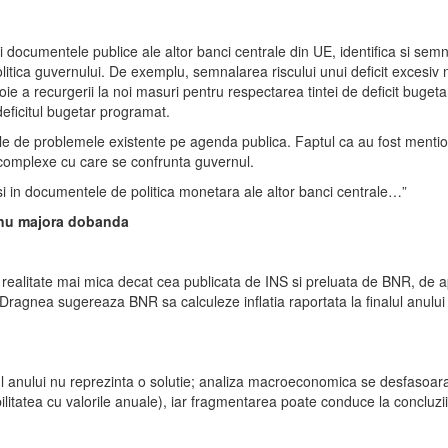
i documentele publice ale altor banci centrale din UE, identifica si sem
itica guvernului. De exemplu, semnalarea riscului unui deficit excesiv 
ie a recurgerii la noi masuri pentru respectarea tintei de deficit bugetar
deficitul bugetar programat.
ale de problemele existente pe agenda publica. Faptul ca au fost mention
 complexe cu care se confrunta guvernul.
sc si in documentele de politica monetara ale altor banci centrale…”
a nu majora dobanda
in realitate mai mica decat cea publicata de INS si preluata de BNR, de
Dragnea sugereaza BNR sa calculeze inflatia raportata la finalul anului 
anului nu reprezinta o solutie; analiza macroeconomica se desfasoara, i
litatea cu valorile anuale), iar fragmentarea poate conduce la concluzii