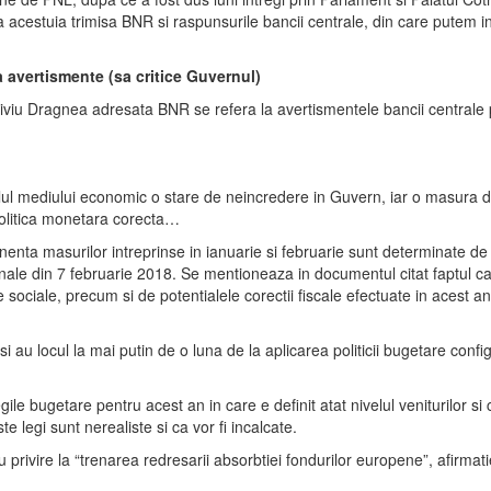
 a acestuia trimisa BNR si raspunsurile bancii centrale, din care putem i
a avertismente (sa critice Guvernul)
viu Dragnea adresata BNR se refera la avertismentele bancii centrale priv
velul mediului economic o stare de neincredere in Guvern, iar o masura d
 politica monetara corecta…
nenta masurilor intreprinse in ianuarie si februarie sunt determinate d
onale din 7 februarie 2018. Se mentioneaza in documentul citat faptul ca
ile sociale, precum si de potentialele corectii fiscale efectuate in acest a
si au locul la mai putin de o luna de la aplicarea politicii bugetare con
 bugetare pentru acest an in care e definit atat nivelul veniturilor si chel
e legi sunt nerealiste si ca vor fi incalcate.
 privire la “trenarea redresarii absorbtiei fondurilor europene”, afirmati