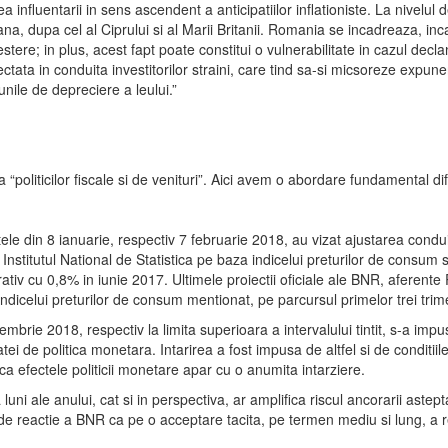
lea influentarii in sens ascendent a anticipatiilor inflationiste. La nivelul
 dupa cel al Ciprului si al Marii Britanii. Romania se incadreaza, inca, 
ere; in plus, acest fapt poate constitui o vulnerabilitate in cazul declan
ectata in conduita investitorilor straini, care tind sa-si micsoreze exp
nile de depreciere a leului.”
“politicilor fiscale si de venituri”. Aici avem o abordare fundamental dife
le din 8 ianuarie, respectiv 7 februarie 2018, au vizat ajustarea conduite
 de Institutul National de Statistica pe baza indicelui preturilor de consum 
rativ cu 0,8% in iunie 2017. Ultimele proiectii oficiale ale BNR, aferente 
indicelui preturilor de consum mentionat, pe parcursul primelor trei trim
cembrie 2018, respectiv la limita superioara a intervalului tintit, s-a imp
ei de politica monetara. Intarirea a fost impusa de altfel si de conditiile
 ca efectele politicii monetare apar cu o anumita intarziere.
ni ale anului, cat si in perspectiva, ar amplifica riscul ancorarii astepta
psa de reactie a BNR ca pe o acceptare tacita, pe termen mediu si lung, a re