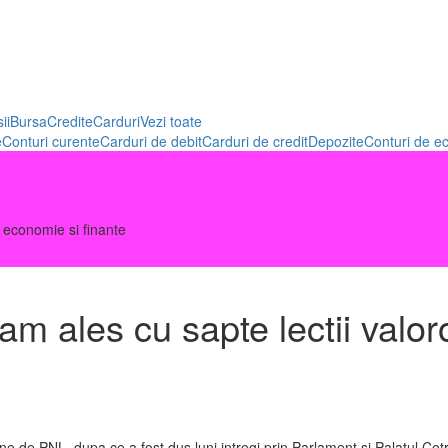
ii
Bursa
Credite
Carduri
Vezi toate
e
Conturi curente
Carduri de debit
Carduri de credit
Depozite
Conturi de e
 economie si finante
m ales cu sapte lectii valo
 de PNL, dupa ce a fost dus luni intregi prin Parlament si Palatul Cotroc