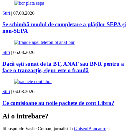
Stiri
| 07.08.2026
Se schimbă modul de completare a plăților SEPA și
non-SEPA
Stiri
| 05.08.2026
Dacă ești sunat de la BT, ANAF sau BNR pentru a
face o tranzacție, sigur este o fraudă
Stiri
| 04.08.2026
Ce comisioane au noile pachete de cont Libra?
Ai o intrebare?
Iti raspunde
Vasile Coman
, jurnalist la
GhiseulBancar.ro
si