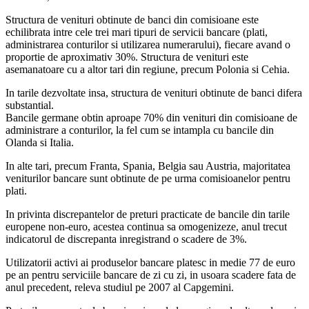
Structura de venituri obtinute de banci din comisioane este
echilibrata intre cele trei mari tipuri de servicii bancare (plati,
administrarea conturilor si utilizarea numerarului), fiecare avand o
proportie de aproximativ 30%. Structura de venituri este
asemanatoare cu a altor tari din regiune, precum Polonia si Cehia.
In tarile dezvoltate insa, structura de venituri obtinute de banci difera
substantial.
Bancile germane obtin aproape 70% din venituri din comisioane de
administrare a conturilor, la fel cum se intampla cu bancile din
Olanda si Italia.
In alte tari, precum Franta, Spania, Belgia sau Austria, majoritatea
veniturilor bancare sunt obtinute de pe urma comisioanelor pentru
plati.
In privinta discrepantelor de preturi practicate de bancile din tarile
europene non-euro, acestea continua sa omogenizeze, anul trecut
indicatorul de discrepanta inregistrand o scadere de 3%.
Utilizatorii activi ai produselor bancare platesc in medie 77 de euro
pe an pentru serviciile bancare de zi cu zi, in usoara scadere fata de
anul precedent, releva studiul pe 2007 al Capgemini.