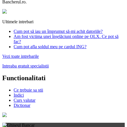
Bancherul.ro.
Ultimele intrebari
Cum pot să iau un împrumut să-mi achit datoriile?
Am fost victima unei înșelăciuni online pe OLX. Ce pot să
fac?
Cum pot afla soldul meu pe cardul ING?
Vezi toate intrebarile
Intreaba gratuit specialistii
Functionalitati
Ce trebuie sa stii
Indici
Curs valutar
Dictionar