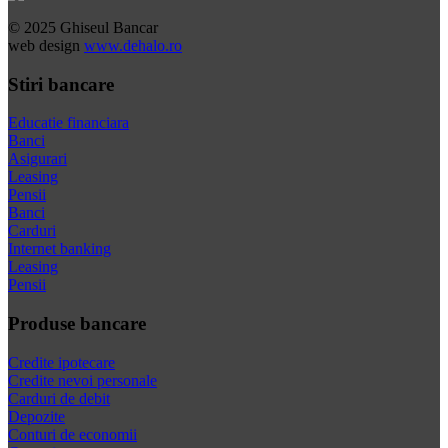
© 2025 Ghiseul Bancar
web design
www.dehalo.ro
Stiri bancare
Educatie financiara
Banci
Asigurari
Leasing
Pensii
Banci
Carduri
Internet banking
Leasing
Pensii
Produse bancare
Credite ipotecare
Credite nevoi personale
Carduri de debit
Depozite
Conturi de economii