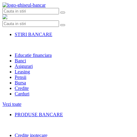
Skip
to
content
STIRI BANCARE
Educatie financiara
Banci
Asigurari
Leasing
Pensii
Bursa
Credite
Carduri
Vezi toate
PRODUSE BANCARE
Credite ipotecare