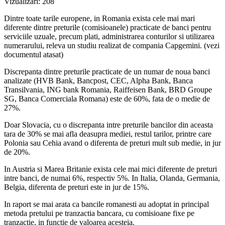
Vizualizari:
208
Dintre toate tarile europene, in Romania exista cele mai mari
diferente dintre preturile (comisioanele) practicate de banci pentru
serviciile uzuale, precum plati, administrarea conturilor si utilizarea
numerarului, releva un studiu realizat de compania Capgemini. (vezi
documentul atasat)
Discrepanta dintre preturile practicate de un numar de noua banci
analizate (HVB Bank, Bancpost, CEC, Alpha Bank, Banca
Transilvania, ING bank Romania, Raiffeisen Bank, BRD Groupe
SG, Banca Comerciala Romana) este de 60%, fata de o medie de
27%.
Doar Slovacia, cu o discrepanta intre preturile bancilor din aceasta
tara de 30% se mai afla deasupra mediei, restul tarilor, printre care
Polonia sau Cehia avand o diferenta de preturi mult sub medie, in jur
de 20%.
In Austria si Marea Britanie exista cele mai mici diferente de preturi
intre banci, de numai 6%, respectiv 5%. In Italia, Olanda, Germania,
Belgia, diferenta de preturi este in jur de 15%.
In raport se mai arata ca bancile romanesti au adoptat in principal
metoda pretului pe tranzactia bancara, cu comisioane fixe pe
tranzactie, in functie de valoarea acesteia.