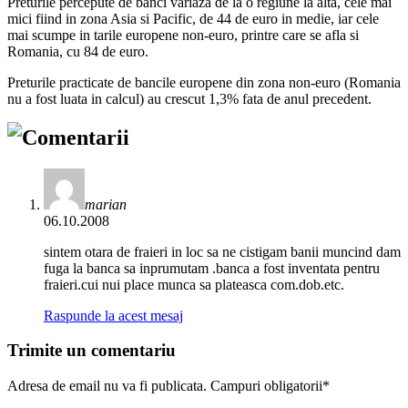
Preturile percepute de banci variaza de la o regiune la alta, cele mai
mici fiind in zona Asia si Pacific, de 44 de euro in medie, iar cele
mai scumpe in tarile europene non-euro, printre care se afla si
Romania, cu 84 de euro.
Preturile practicate de bancile europene din zona non-euro (Romania
nu a fost luata in calcul) au crescut 1,3% fata de anul precedent.
Comentarii
marian
06.10.2008
sintem otara de fraieri in loc sa ne cistigam banii muncind dam
fuga la banca sa inprumutam .banca a fost inventata pentru
fraieri.cui nui place munca sa plateasca com.dob.etc.
Raspunde la acest mesaj
Trimite un comentariu
Adresa de email nu va fi publicata. Campuri obligatorii*