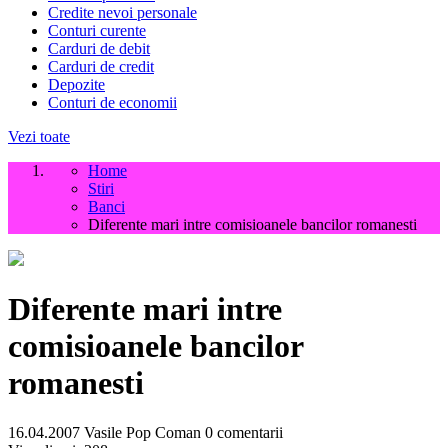
Credite nevoi personale
Conturi curente
Carduri de debit
Carduri de credit
Depozite
Conturi de economii
Vezi toate
Home
Stiri
Banci
Diferente mari intre comisioanele bancilor romanesti
Diferente mari intre
comisioanele bancilor
romanesti
16.04.2007
Vasile Pop Coman
0 comentarii