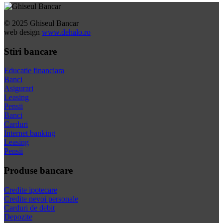
© 2025 Ghiseul Bancar
web design
www.dehalo.ro
Stiri bancare
Educatie financiara
Banci
Asigurari
Leasing
Pensii
Banci
Carduri
Internet banking
Leasing
Pensii
Produse bancare
Credite ipotecare
Credite nevoi personale
Carduri de debit
Depozite