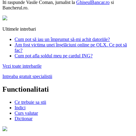
Iti raspunde
Vasile Coman
, jurnalist la
GhiseulBancar.ro
si
Bancherul.ro.
Ultimele intrebari
Cum pot să iau un împrumut să-mi achit datoriile?
Am fost victima unei înșelăciuni online pe OLX. Ce pot să
fac?
Cum pot afla soldul meu pe cardul ING?
Vezi toate intrebarile
Intreaba gratuit specialistii
Functionalitati
Ce trebuie sa stii
Indici
Curs valutar
Dictionar