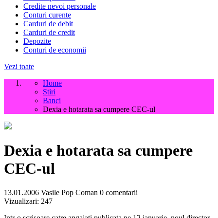
Credite nevoi personale
Conturi curente
Carduri de debit
Carduri de credit
Depozite
Conturi de economii
Vezi toate
Home
Stiri
Banci
Dexia e hotarata sa cumpere CEC-ul
Dexia e hotarata sa cumpere
CEC-ul
13.01.2006
Vasile Pop Coman
0 comentarii
Vizualizari:
247
Intr-o scrisoare catre angajati publicata pe 12 ianuarie, noul director