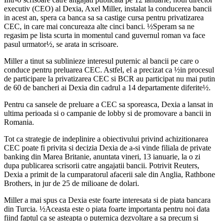
executiv (CEO) al Dexia, Axel Miller, instalat la conducerea bancii
in acest an, spera ca banca sa sa castige cursa pentru privatizarea
CEC, in care mai concureaza alte cinci banci. ½Speram sa ne
regasim pe lista scurta in momentul cand guvernul roman va face
pasul urmator½, se arata in scrisoare.
Miller a tinut sa sublinieze interesul puternic al bancii pe care o
conduce pentru preluarea CEC. Astfel, el a precizat ca ½in procesul
de participare la privatizarea CEC si BCR au participat nu mai putin
de 60 de bancheri ai Dexia din cadrul a 14 departamente diferite½.
Pentru ca sansele de preluare a CEC sa sporeasca, Dexia a lansat in
ultima perioada si o campanie de lobby si de promovare a bancii in
Romania.
Tot ca strategie de indeplinire a obiectivului privind achizitionarea
CEC poate fi privita si decizia Dexia de a-si vinde filiala de private
banking din Marea Britanie, anuntata vineri, 13 ianuarie, la o zi
dupa publicarea scrisorii catre angajatii bancii. Potrivit Reuters,
Dexia a primit de la cumparatorul afacerii sale din Anglia, Rathbone
Brothers, in jur de 25 de milioane de dolari.
Miller a mai spus ca Dexia este foarte interesata si de piata bancara
din Turcia. ½Aceasta este o piata foarte importanta pentru noi data
fiind faptul ca se asteapta o puternica dezvoltare a sa precum si