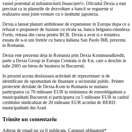
vastul potential al infrastructurii financiare½. Oficialul Dexia a mai
precizat ca in planurile de dezvoltare a bancii se regaseste si
realizarea unui joint-venture cu o institutie japoneza.
Dexia a lansat planuri ambitioase de expansiune in Europa dupa ce a
refuzat o propunere de fuziune cu rivala sa, banca belgiano-olandeza
Fortis, retrasa din cursa pentru BCR. Dexia a avut si o tentativa
esuata de a-si uni fortele cu banca italiana San Paolo IMI, prezenta
in Romania.
Dexia este prezenta deja in Romania prin Dexia Kommunalkredit,
parte a Dexia Group in Europa Centrala si de Est, care a deschis in
iulie 2005 un birou de business in Bucuresti.
In prezent acesta desfasoara activitati de reprezentare si de
identificare de oportunitati de finantare a sectorului public. Printre
proiectele derulate de Dexia-Kom in Romania se numara
participarea cu 70 milioane EUR la emisiunea de euroobligatiuni a
municipalitatii Bucuresti si participarea cu 5 milioane EUR in cadrul
creditului sindicalizat de 20 milioane EUR acordat de BERD
municipalitatii din Arad.
Trimite un comentariu
Adresa de email nu va fi publicata. Campuri obligatorii*