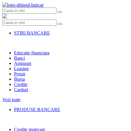
Skip
to
content
STIRI BANCARE
Educatie financiara
Banci
Asigurari
Leasing
Pensii
Bursa
Credite
Carduri
Vezi toate
PRODUSE BANCARE
Credite ipotecare